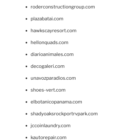
roderconstructiongroup.com
plazabatai.com
hawkscayresort.com
hellonquads.com
diarioanimales.com
decogaleri.com
unavozparadios.com
shoes-vert.com
elbotanicopanama.com
shadyoaksrockportrvpark.com
jccoinlaundry.com
kautorepair.com