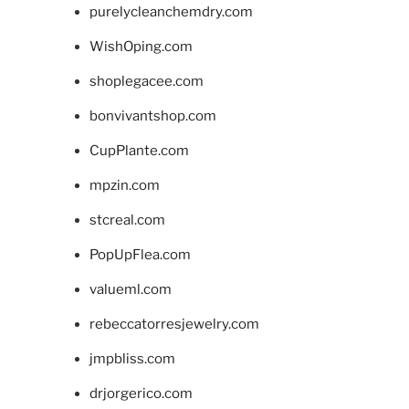
purelycleanchemdry.com
WishOping.com
shoplegacee.com
bonvivantshop.com
CupPlante.com
mpzin.com
stcreal.com
PopUpFlea.com
valueml.com
rebeccatorresjewelry.com
jmpbliss.com
drjorgerico.com