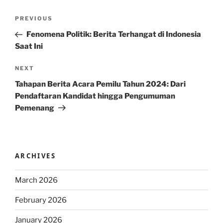
Post
Previous
PREVIOUS
navigation
Post
Fenomena Politik: Berita Terhangat di Indonesia
Saat Ini
Next
NEXT
Post
Tahapan Berita Acara Pemilu Tahun 2024: Dari
Pendaftaran Kandidat hingga Pengumuman
Pemenang
ARCHIVES
March 2026
February 2026
January 2026