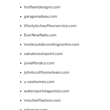
hotflashdesigns.com
garagenadeau.com
lifestylechauffeurservice.com
EverNewNails.com
insideoutdecoratingcentre.com
salvatoresinpoint.com
jovialfloralco.com
johnlscotthometeam.com
u-seehomes.com
watersportslagonissi.com
mischieffashion.com
eduwyre.com