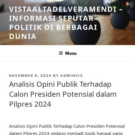
Skip
VISTAALTADELVERAMENDI –
to
INFORMASI SEPUTAR
content
POLITIK DI BERBAGAI
DUNIA
Menu
POSTED
NOVEMBER 8, 2024
BY
ADMINVIS
ON
Analisis Opini Publik Terhadap
Calon Presiden Potensial dalam
Pilpres 2024
Analisis Opini Publik Terhadap Calon Presiden Potensial
dalam Pilpres 2024 sedang menjadi topik hangat yang