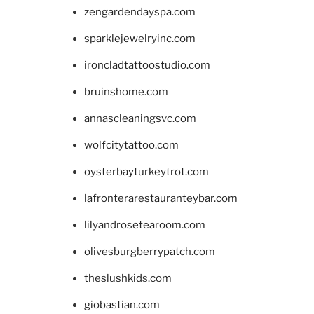
zengardendayspa.com
sparklejewelryinc.com
ironcladtattoostudio.com
bruinshome.com
annascleaningsvc.com
wolfcitytattoo.com
oysterbayturkeytrot.com
lafronterarestauranteybar.com
lilyandrosetearoom.com
olivesburgberrypatch.com
theslushkids.com
giobastian.com