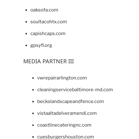
oaksofa.com
soultacohtx.com
capishcaps.com
gpsyfl.org
MEDIA PARTNER III
vwrepairarlington.com
cleaningservicebaltimore-md.com
beckslandscapeandfence.com
vistaaltadelveramendi.com
coastlinecateringnc.com
cuesburgershouston.com