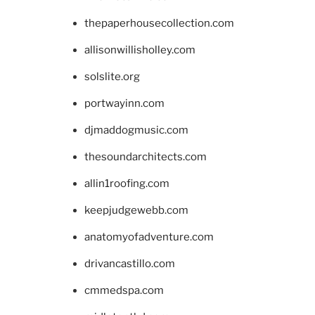
thepaperhousecollection.com
allisonwillisholley.com
solslite.org
portwayinn.com
djmaddogmusic.com
thesoundarchitects.com
allin1roofing.com
keepjudgewebb.com
anatomyofadventure.com
drivancastillo.com
cmmedspa.com