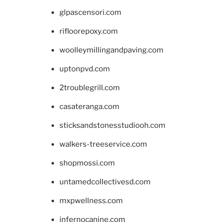
glpascensori.com
rifloorepoxy.com
woolleymillingandpaving.com
uptonpvd.com
2troublegrill.com
casateranga.com
sticksandstonesstudiooh.com
walkers-treeservice.com
shopmossi.com
untamedcollectivesd.com
mxpwellness.com
infernocanine.com