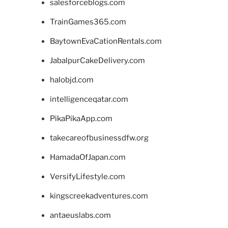
salesforceblogs.com
TrainGames365.com
BaytownEvaCationRentals.com
JabalpurCakeDelivery.com
halobjd.com
intelligenceqatar.com
PikaPikaApp.com
takecareofbusinessdfw.org
HamadaOfJapan.com
VersifyLifestyle.com
kingscreekadventures.com
antaeuslabs.com