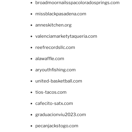
broadmoornailsspacoloradosprings.com
missblackpasadena.com
anneskitchen.org
valenciamarketytaqueria.com
reefrecordsllc.com
alawaffle.com
aryouthfishing.com
united-basketball.com
tios-tacos.com
cafecito-satx.com
graduacionviu2023.com
pecanjackstogo.com