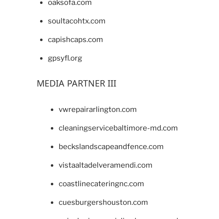
oaksofa.com
soultacohtx.com
capishcaps.com
gpsyfl.org
MEDIA PARTNER III
vwrepairarlington.com
cleaningservicebaltimore-md.com
beckslandscapeandfence.com
vistaaltadelveramendi.com
coastlinecateringnc.com
cuesburgershouston.com