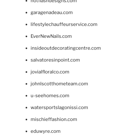
hotflashdesigns.com
garagenadeau.com
lifestylechauffeurservice.com
EverNewNails.com
insideoutdecoratingcentre.com
salvatoresinpoint.com
jovialfloralco.com
johnlscotthometeam.com
u-seehomes.com
watersportslagonissi.com
mischieffashion.com
eduwyre.com