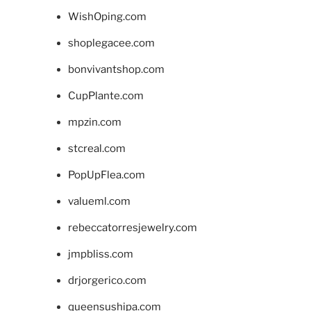
WishOping.com
shoplegacee.com
bonvivantshop.com
CupPlante.com
mpzin.com
stcreal.com
PopUpFlea.com
valueml.com
rebeccatorresjewelry.com
jmpbliss.com
drjorgerico.com
queensushipa.com