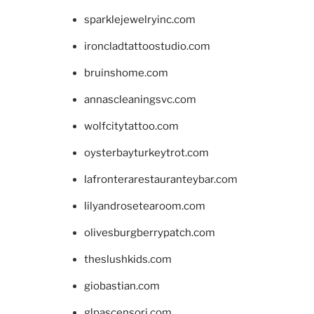
sparklejewelryinc.com
ironcladtattoostudio.com
bruinshome.com
annascleaningsvc.com
wolfcitytattoo.com
oysterbayturkeytrot.com
lafronterarestauranteybar.com
lilyandrosetearoom.com
olivesburgberrypatch.com
theslushkids.com
giobastian.com
glpascensori.com