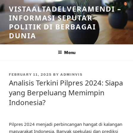
Skip
VISTAALTADELVERAMENDI –
to
INFORMASI SEPUTAR
content
POLITIK DI BERBAGAI
DUNIA
Menu
POSTED
FEBRUARY 11, 2025
BY
ADMINVIS
ON
Analisis Terkini Pilpres 2024: Siapa
yang Berpeluang Memimpin
Indonesia?
Pilpres 2024 menjadi perbincangan hangat di kalangan
masyarakat Indonesia. Banyak spekulasi dan prediksi