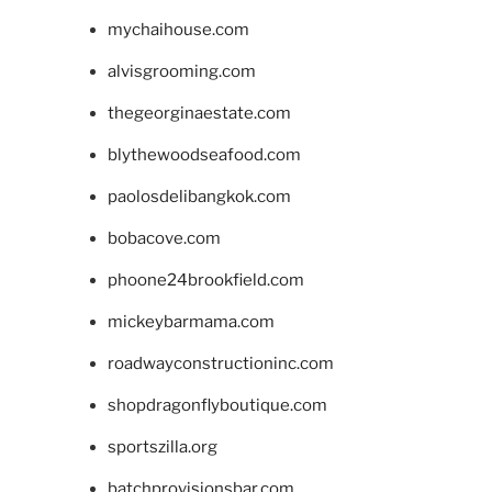
mychaihouse.com
alvisgrooming.com
thegeorginaestate.com
blythewoodseafood.com
paolosdelibangkok.com
bobacove.com
phoone24brookfield.com
mickeybarmama.com
roadwayconstructioninc.com
shopdragonflyboutique.com
sportszilla.org
batchprovisionsbar.com