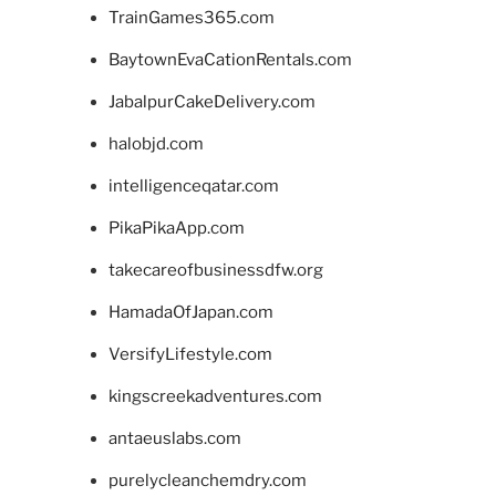
TrainGames365.com
BaytownEvaCationRentals.com
JabalpurCakeDelivery.com
halobjd.com
intelligenceqatar.com
PikaPikaApp.com
takecareofbusinessdfw.org
HamadaOfJapan.com
VersifyLifestyle.com
kingscreekadventures.com
antaeuslabs.com
purelycleanchemdry.com