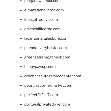
marjaeswinebar.com
elmazatlanclinton.com
ideacoffeenyc.com
odieschillicothe.com
lacantinitagalesburg.com
pizzadeliverybristol.com
greenstarsmogcheck.com
happypawspl.com
callahansautoservicecenter.com
georgiascornermarket.com
perfectfit24-7.com
portugalprivatedriver.com