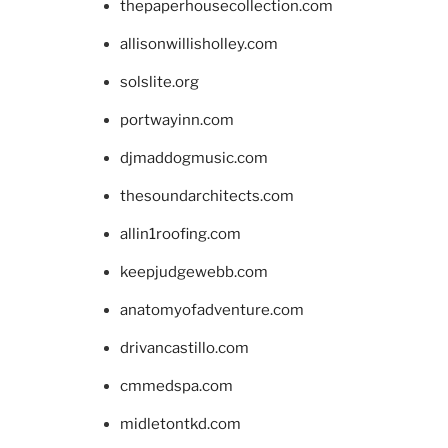
thepaperhousecollection.com
allisonwillisholley.com
solslite.org
portwayinn.com
djmaddogmusic.com
thesoundarchitects.com
allin1roofing.com
keepjudgewebb.com
anatomyofadventure.com
drivancastillo.com
cmmedspa.com
midletontkd.com