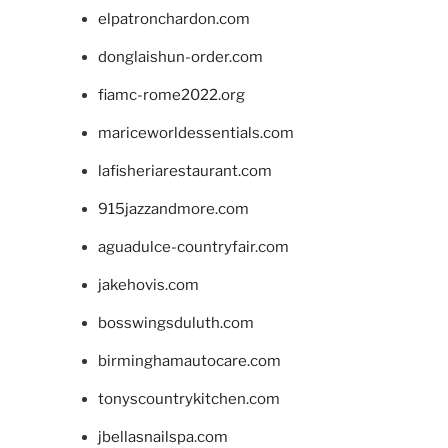
elpatronchardon.com
donglaishun-order.com
fiamc-rome2022.org
mariceworldessentials.com
lafisheriarestaurant.com
915jazzandmore.com
aguadulce-countryfair.com
jakehovis.com
bosswingsduluth.com
birminghamautocare.com
tonyscountrykitchen.com
jbellasnailspa.com