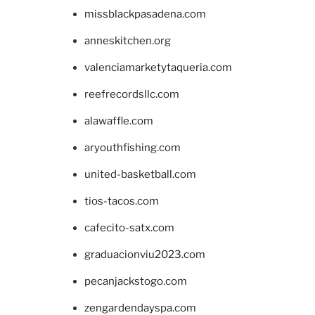
missblackpasadena.com
anneskitchen.org
valenciamarketytaqueria.com
reefrecordsllc.com
alawaffle.com
aryouthfishing.com
united-basketball.com
tios-tacos.com
cafecito-satx.com
graduacionviu2023.com
pecanjackstogo.com
zengardendayspa.com