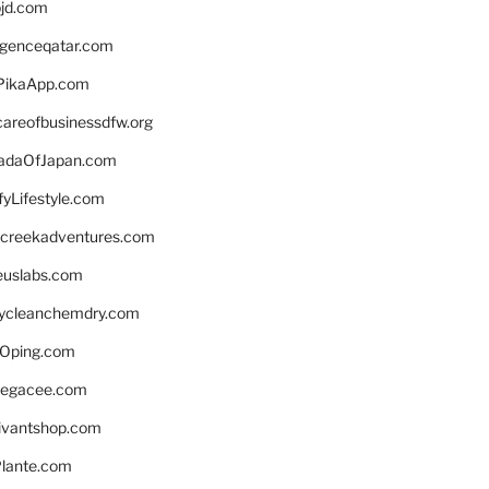
bjd.com
ligenceqatar.com
PikaApp.com
careofbusinessdfw.org
daOfJapan.com
fyLifestyle.com
screekadventures.com
euslabs.com
lycleanchemdry.com
Oping.com
legacee.com
ivantshop.com
lante.com