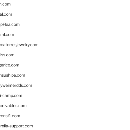
n.com
eal.com
pFlea.com
eml.com
ccatorresjewelry.com
liss.com
gerico.com
nsushipa.com
yweimerdds.com
i-camp.com
eceivables.com
onst1.com
rella-support.com