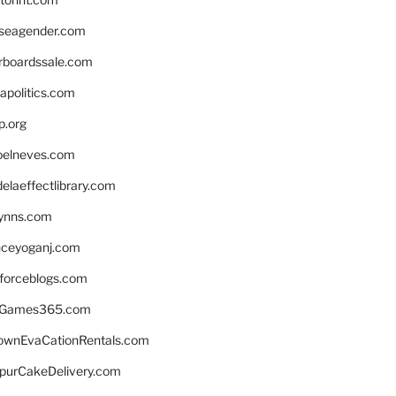
seagender.com
rboardssale.com
apolitics.com
p.org
elneves.com
laeffectlibrary.com
lynns.com
nceyoganj.com
sforceblogs.com
nGames365.com
ownEvaCationRentals.com
lpurCakeDelivery.com