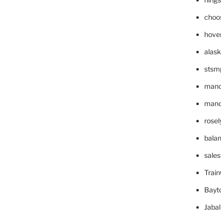
choo
hove
alask
stsm
mano
mande
rose
bala
sale
Trai
Bayt
Jaba