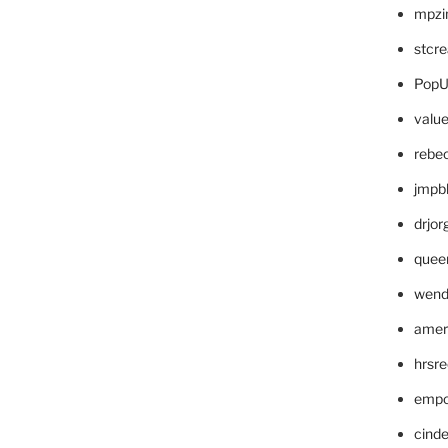
mpzi
stcr
PopU
valu
rebe
jmpb
drjor
quee
wend
amer
hrsr
empc
cinde