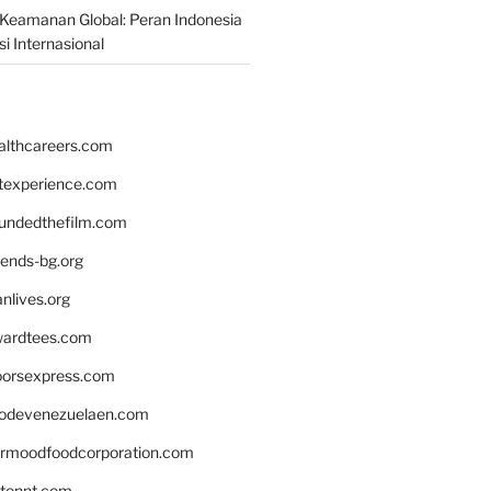
Keamanan Global: Peran Indonesia
i Internasional
althcareers.com
ntexperience.com
undedthefilm.com
iends-bg.org
nlives.org
ardtees.com
loorsexpress.com
odevenezuelaen.com
ermoodfoodcorporation.com
stonnt.com