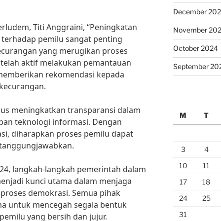
December 20
rludem, Titi Anggraini, “Peningkatan
November 20
terhadap pemilu sangat penting
October 2024
ecurangan yang merugikan proses
 telah aktif melakukan pemantauan
September 20
 memberikan rekomendasi kepada
kecurangan.
terus meningkatkan transparansi dalam
M
T
pan teknologi informasi. Dengan
asi, diharapkan proses pemilu dapat
ertanggungjawabkan.
3
4
10
11
24, langkah-langkah pemerintah dalam
enjadi kunci utama dalam menjaga
17
18
m proses demokrasi. Semua pihak
24
25
ma untuk mencegah segala bentuk
31
emilu yang bersih dan jujur.