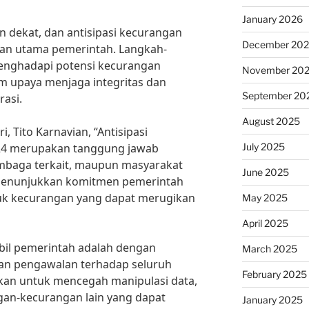
January 2026
 dekat, dan antisipasi kecurangan
December 20
ian utama pemerintah. Langkah-
enghadapi potensi kecurangan
November 20
m upaya menjaga integritas dan
September 20
asi.
August 2025
 Tito Karnavian, “Antisipasi
July 2025
24 merupakan tanggung jawab
embaga terkait, maupun masyarakat
June 2025
i menunjukkan komitmen pemerintah
uk kecurangan yang dapat merugikan
May 2025
April 2025
bil pemerintah adalah dengan
March 2025
n pengawalan terhadap seluruh
February 2025
kukan untuk mencegah manipulasi data,
ngan-kecurangan lain yang dapat
January 2025