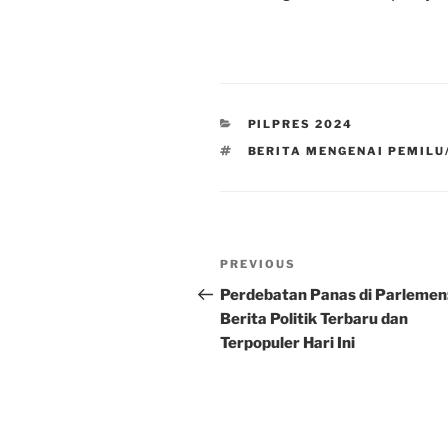
CATEGORIES
PILPRES 2024
TAGS
BERITA MENGENAI PEMILU/
Post
Previous
PREVIOUS
navigation
Post
Perdebatan Panas di Parlemen
Berita Politik Terbaru dan
Terpopuler Hari Ini