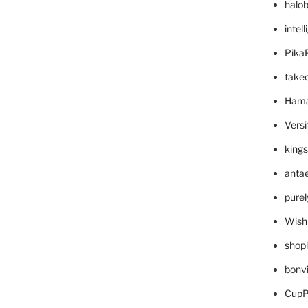
halo
intel
Pika
take
Hama
Versi
king
anta
pure
Wish
shop
bonv
CupP