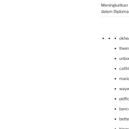
Meningkatkan 
dalam Diplomas
okhe
thei
unbo
catfr
maria
wayw
pidf
banc
bett
hing