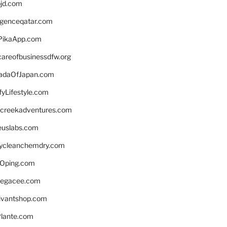
bjd.com
ligenceqatar.com
PikaApp.com
careofbusinessdfw.org
daOfJapan.com
fyLifestyle.com
screekadventures.com
euslabs.com
lycleanchemdry.com
Oping.com
legacee.com
ivantshop.com
lante.com