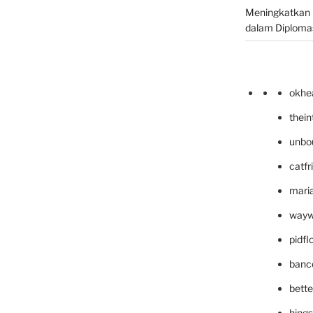
Meningkatkan 
dalam Diplomas
okhe
thei
unbo
catfr
maria
wayw
pidf
banc
bett
hing