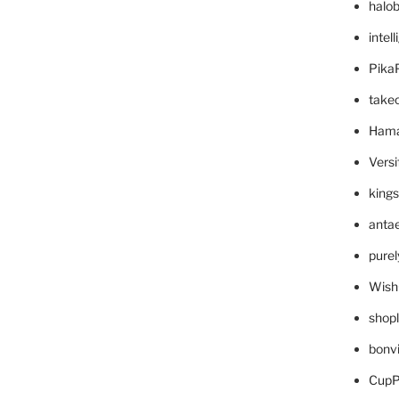
halo
intel
Pika
take
Hama
Versi
king
anta
pure
Wish
shop
bonv
CupP