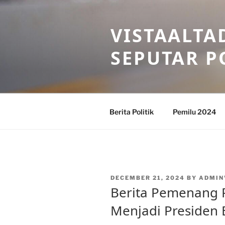
Skip
to
VISTAALTA
content
SEPUTAR P
Berita Politik
Pemilu 2024
POSTED
DECEMBER 21, 2024
BY
ADMIN
ON
Berita Pemenang P
Menjadi Presiden 