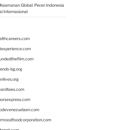
Keamanan Global: Peran Indonesia
i Internasional
althcareers.com
ntexperience.com
undedthefilm.com
iends-bg.org
nlives.org
ardtees.com
loorsexpress.com
odevenezuelaen.com
ermoodfoodcorporation.com
stonnt.com