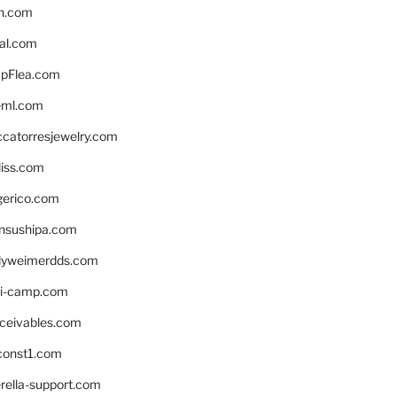
n.com
eal.com
pFlea.com
eml.com
ccatorresjewelry.com
liss.com
gerico.com
nsushipa.com
yweimerdds.com
i-camp.com
eceivables.com
onst1.com
rella-support.com