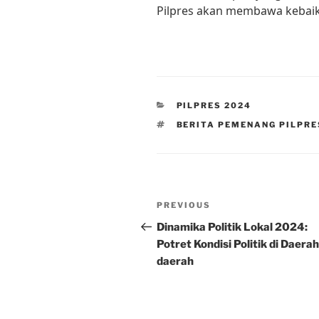
Pilpres akan membawa kebaik
CATEGORIES
PILPRES 2024
TAGS
BERITA PEMENANG PILPRE
Post
Previous
PREVIOUS
navigation
Post
Dinamika Politik Lokal 2024:
Potret Kondisi Politik di Daerah
daerah