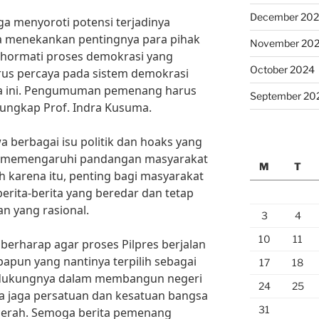
December 20
ga menyoroti potensi terjadinya
ka menekankan pentingnya para pihak
November 20
hormati proses demokrasi yang
October 2024
rus percaya pada sistem demokrasi
ma ini. Pengumuman pemenang harus
September 20
 ungkap Prof. Indra Kusuma.
a berbagai isu politik dan hoaks yang
rut memengaruhi pandangan masyarakat
M
T
h karena itu, penting bagi masyarakat
erita-berita yang beredar dan tetap
n yang rasional.
3
4
10
11
berharap agar proses Pilpres berjalan
papun yang nantinya terpilih sebagai
17
18
endukungnya dalam membangun negeri
24
25
kita jaga persatuan dan kesatuan bangsa
31
cerah. Semoga berita pemenang