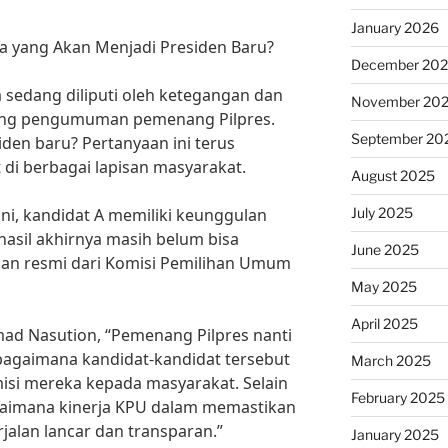
January 2026
pa yang Akan Menjadi Presiden Baru?
December 20
a sedang diliputi oleh ketegangan dan
November 20
elang pengumuman pemenang Pilpres.
September 20
den baru? Pertanyaan ini terus
di berbagai lapisan masyarakat.
August 2025
July 2025
ni, kandidat A memiliki keunggulan
 hasil akhirnya masih belum bisa
June 2025
an resmi dari Komisi Pemilihan Umum
May 2025
April 2025
hmad Nasution, “Pemenang Pilpres nanti
bagaimana kandidat-kandidat tersebut
March 2025
isi mereka kepada masyarakat. Selain
February 2025
agaimana kinerja KPU dalam memastikan
alan lancar dan transparan.”
January 2025