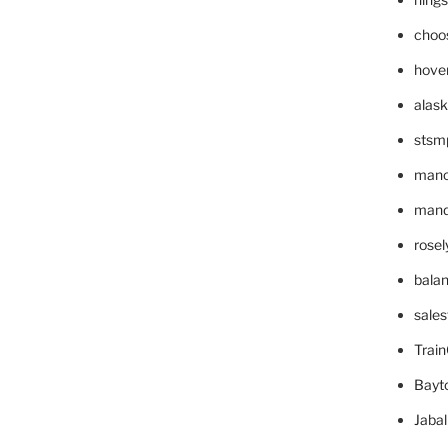
choo
hove
alask
stsm
mano
mande
rose
bala
sale
Trai
Bayt
Jaba