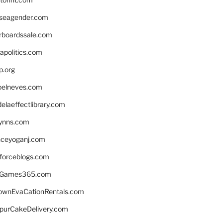
seagender.com
rboardssale.com
apolitics.com
p.org
elneves.com
laeffectlibrary.com
lynns.com
nceyoganj.com
sforceblogs.com
nGames365.com
ownEvaCationRentals.com
lpurCakeDelivery.com