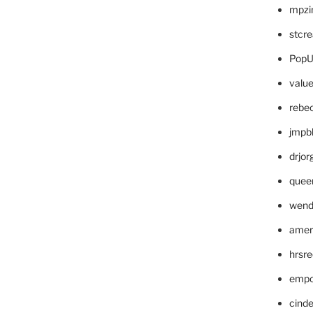
mpzi
stcr
PopU
valu
rebe
jmpb
drjor
quee
wend
amer
hrsr
empc
cinde