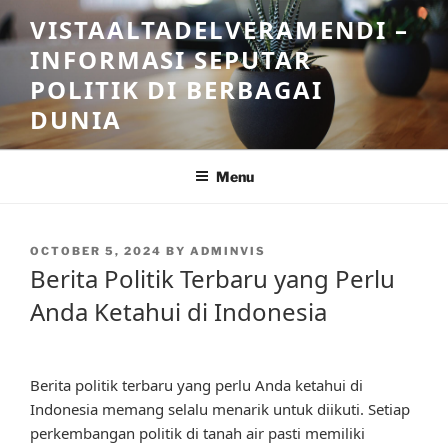
Skip
VISTAALTADELVERAMENDI –
to
INFORMASI SEPUTAR
content
POLITIK DI BERBAGAI
DUNIA
Menu
POSTED
OCTOBER 5, 2024
BY
ADMINVIS
ON
Berita Politik Terbaru yang Perlu
Anda Ketahui di Indonesia
Berita politik terbaru yang perlu Anda ketahui di
Indonesia memang selalu menarik untuk diikuti. Setiap
perkembangan politik di tanah air pasti memiliki