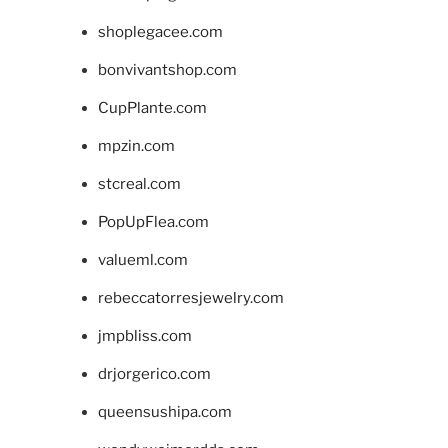
shoplegacee.com
bonvivantshop.com
CupPlante.com
mpzin.com
stcreal.com
PopUpFlea.com
valueml.com
rebeccatorresjewelry.com
jmpbliss.com
drjorgerico.com
queensushipa.com