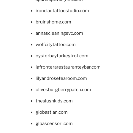
ironcladtattoostudio.com
bruinshome.com
annascleaningsvc.com
wolfcitytattoo.com
oysterbayturkeytrot.com
lafronterarestauranteybar.com
lilyandrosetearoom.com
olivesburgberrypatch.com
theslushkids.com
giobastian.com
glpascensori.com