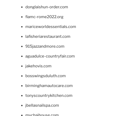
donglaishun-order.com
fiamc-rome2022.org
mariceworldessentials.com
lafisheriarestaurant.com
915jazzandmore.com
aguadulce-countryfair.com
jakehovis.com
bosswingsduluth.com
birminghamautocare.com
tonyscountrykitchen.com
jbellasnailspa.com
mychaihouse.com