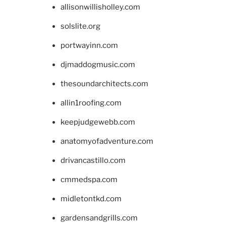
allisonwillisholley.com
solslite.org
portwayinn.com
djmaddogmusic.com
thesoundarchitects.com
allin1roofing.com
keepjudgewebb.com
anatomyofadventure.com
drivancastillo.com
cmmedspa.com
midletontkd.com
gardensandgrills.com