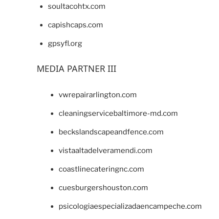
soultacohtx.com
capishcaps.com
gpsyfl.org
MEDIA PARTNER III
vwrepairarlington.com
cleaningservicebaltimore-md.com
beckslandscapeandfence.com
vistaaltadelveramendi.com
coastlinecateringnc.com
cuesburgershouston.com
psicologiaespecializadaencampeche.com