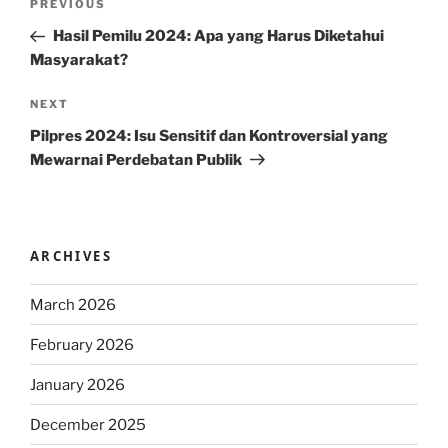
Previous
PREVIOUS
navigation
Post
Hasil Pemilu 2024: Apa yang Harus Diketahui
Masyarakat?
Next
NEXT
Post
Pilpres 2024: Isu Sensitif dan Kontroversial yang
Mewarnai Perdebatan Publik
ARCHIVES
March 2026
February 2026
January 2026
December 2025