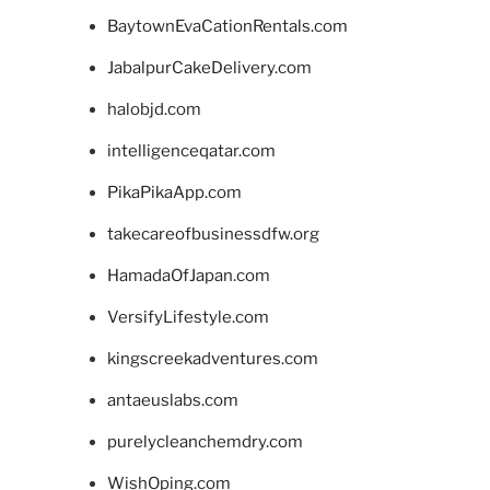
BaytownEvaCationRentals.com
JabalpurCakeDelivery.com
halobjd.com
intelligenceqatar.com
PikaPikaApp.com
takecareofbusinessdfw.org
HamadaOfJapan.com
VersifyLifestyle.com
kingscreekadventures.com
antaeuslabs.com
purelycleanchemdry.com
WishOping.com