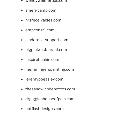
wendyweimerdds.com
ameri-camp.com
hrsreceivables.com
empconst1.com
cinderella-support.com
bigpinkrestaurant.com
inspirehuahin.com
memmingerspainting.com
jeremypbeasley.com
thesandwichdepotcos.com
drgiggleshouseofpain.com
hotflashdesigns.com