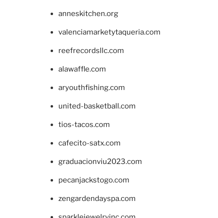
anneskitchen.org
valenciamarketytaqueria.com
reefrecordsllc.com
alawaffle.com
aryouthfishing.com
united-basketball.com
tios-tacos.com
cafecito-satx.com
graduacionviu2023.com
pecanjackstogo.com
zengardendayspa.com
sparklejewelryinc.com