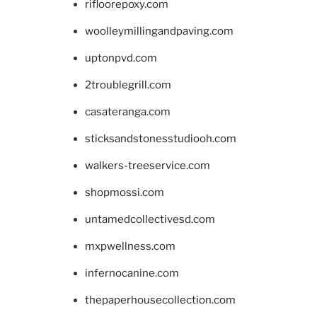
rifloorepoxy.com
woolleymillingandpaving.com
uptonpvd.com
2troublegrill.com
casateranga.com
sticksandstonesstudiooh.com
walkers-treeservice.com
shopmossi.com
untamedcollectivesd.com
mxpwellness.com
infernocanine.com
thepaperhousecollection.com