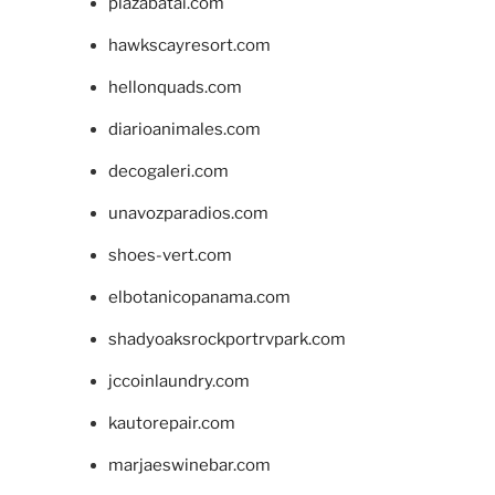
plazabatai.com
hawkscayresort.com
hellonquads.com
diarioanimales.com
decogaleri.com
unavozparadios.com
shoes-vert.com
elbotanicopanama.com
shadyoaksrockportrvpark.com
jccoinlaundry.com
kautorepair.com
marjaeswinebar.com