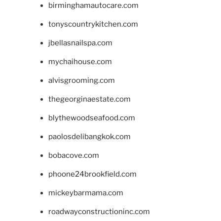
birminghamautocare.com
tonyscountrykitchen.com
jbellasnailspa.com
mychaihouse.com
alvisgrooming.com
thegeorginaestate.com
blythewoodseafood.com
paolosdelibangkok.com
bobacove.com
phoone24brookfield.com
mickeybarmama.com
roadwayconstructioninc.com