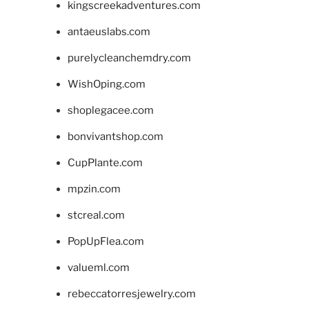
kingscreekadventures.com
antaeuslabs.com
purelycleanchemdry.com
WishOping.com
shoplegacee.com
bonvivantshop.com
CupPlante.com
mpzin.com
stcreal.com
PopUpFlea.com
valueml.com
rebeccatorresjewelry.com