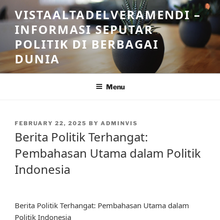
Skip
VISTAALTADELVERAMENDI –
to
INFORMASI SEPUTAR
content
POLITIK DI BERBAGAI
DUNIA
Menu
POSTED
FEBRUARY 22, 2025
BY
ADMINVIS
ON
Berita Politik Terhangat:
Pembahasan Utama dalam Politik
Indonesia
Berita Politik Terhangat: Pembahasan Utama dalam
Politik Indonesia