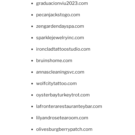
graduacionviu2023.com
pecanjackstogo.com
zengardendayspa.com
sparklejewelryinc.com
ironcladtattoostudio.com
bruinshome.com
annascleaningsvc.com
wolfcitytattoo.com
oysterbayturkeytrot.com
lafronterarestauranteybar.com
lilyandrosetearoom.com
olivesburgberrypatch.com