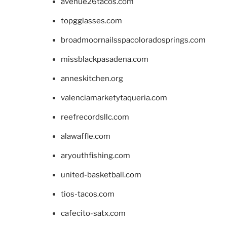
avenue26tacos.com
topgglasses.com
broadmoornailsspacoloradosprings.com
missblackpasadena.com
anneskitchen.org
valenciamarketytaqueria.com
reefrecordsllc.com
alawaffle.com
aryouthfishing.com
united-basketball.com
tios-tacos.com
cafecito-satx.com