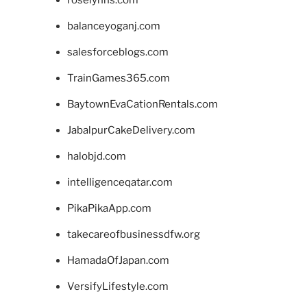
balanceyoganj.com
salesforceblogs.com
TrainGames365.com
BaytownEvaCationRentals.com
JabalpurCakeDelivery.com
halobjd.com
intelligenceqatar.com
PikaPikaApp.com
takecareofbusinessdfw.org
HamadaOfJapan.com
VersifyLifestyle.com