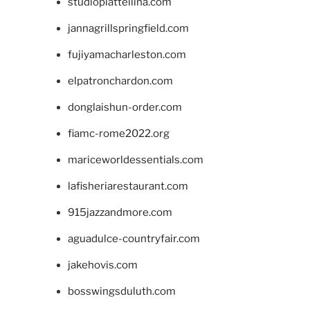
studiopiattellina.com
jannagrillspringfield.com
fujiyamacharleston.com
elpatronchardon.com
donglaishun-order.com
fiamc-rome2022.org
mariceworldessentials.com
lafisheriarestaurant.com
915jazzandmore.com
aguadulce-countryfair.com
jakehovis.com
bosswingsduluth.com