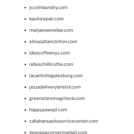
jccoinlaundry.com
kautorepair.com
marjaeswinebar.com
elmazatlanclinton.com
ideacoffeenyc.com
odieschillicothe.com
lacantinitagalesburg.com
pizzadeliverybristol.com
greenstarsmogcheck.com
happypawspl.com
callahansautoservicecenter.com
georgiascornermarket.com