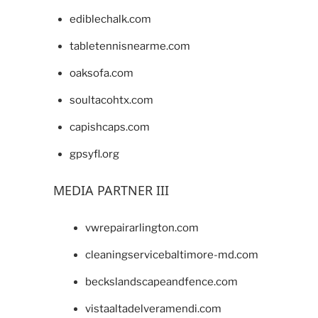
ediblechalk.com
tabletennisnearme.com
oaksofa.com
soultacohtx.com
capishcaps.com
gpsyfl.org
MEDIA PARTNER III
vwrepairarlington.com
cleaningservicebaltimore-md.com
beckslandscapeandfence.com
vistaaltadelveramendi.com