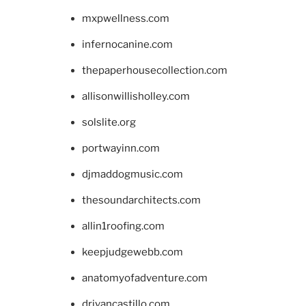
mxpwellness.com
infernocanine.com
thepaperhousecollection.com
allisonwillisholley.com
solslite.org
portwayinn.com
djmaddogmusic.com
thesoundarchitects.com
allin1roofing.com
keepjudgewebb.com
anatomyofadventure.com
drivancastillo.com