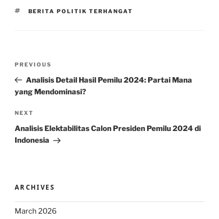
TAGS
BERITA POLITIK TERHANGAT
Post
Previous
PREVIOUS
navigation
Post
Analisis Detail Hasil Pemilu 2024: Partai Mana
yang Mendominasi?
Next
NEXT
Post
Analisis Elektabilitas Calon Presiden Pemilu 2024 di
Indonesia
ARCHIVES
March 2026