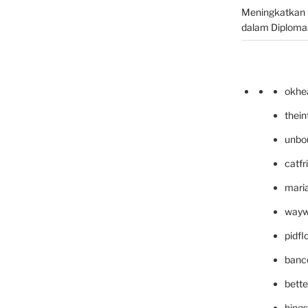
Meningkatkan 
dalam Diplomas
okhe
thei
unbo
catfr
maria
wayw
pidf
banc
bett
hing