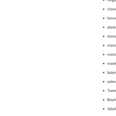
choo
hove
alask
stsm
mano
mande
rose
bala
sale
Trai
Bayt
Jaba