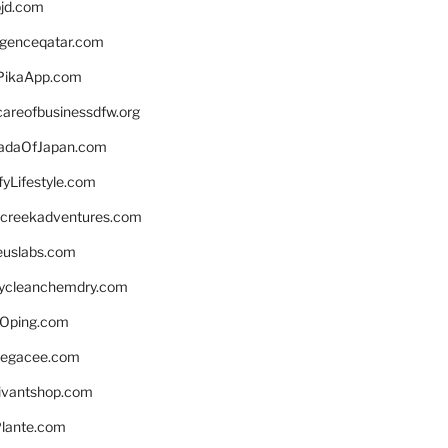
bjd.com
ligenceqatar.com
PikaApp.com
careofbusinessdfw.org
daOfJapan.com
fyLifestyle.com
screekadventures.com
euslabs.com
lycleanchemdry.com
Oping.com
legacee.com
ivantshop.com
lante.com