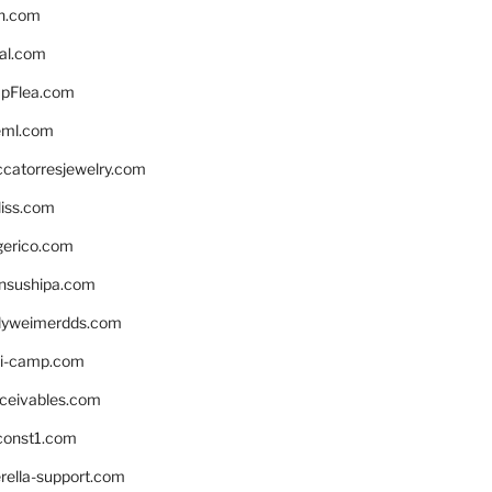
n.com
eal.com
pFlea.com
eml.com
ccatorresjewelry.com
liss.com
gerico.com
nsushipa.com
yweimerdds.com
i-camp.com
eceivables.com
onst1.com
rella-support.com