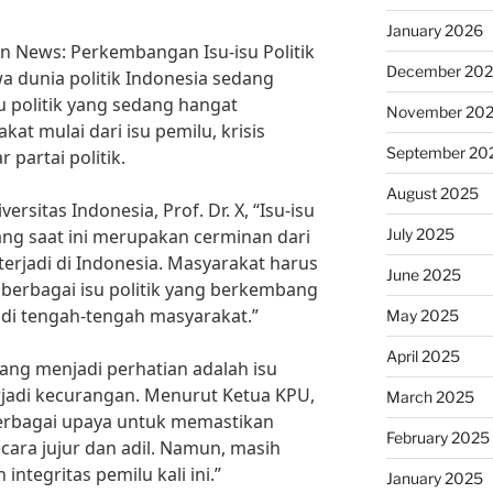
January 2026
ibun News: Perkembangan Isu-isu Politik
December 20
a dunia politik Indonesia sedang
su politik yang sedang hangat
November 20
at mulai dari isu pemilu, krisis
September 20
partai politik.
August 2025
ersitas Indonesia, Prof. Dr. X, “Isu-isu
July 2025
ng saat ini merupakan cerminan dari
terjadi di Indonesia. Masyarakat harus
June 2025
 berbagai isu politik yang berkembang
 di tengah-tengah masyarakat.”
May 2025
April 2025
edang menjadi perhatian adalah isu
rjadi kecurangan. Menurut Ketua KPU,
March 2025
berbagai upaya untuk memastikan
February 2025
ara jujur dan adil. Namun, masih
ntegritas pemilu kali ini.”
January 2025