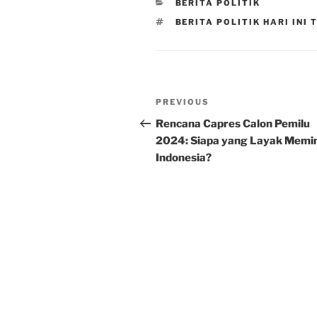
CATEGORIES
BERITA POLITIK
TAGS
BERITA POLITIK HARI INI
Post
Previous
PREVIOUS
navigation
Post
Rencana Capres Calon Pemilu
2024: Siapa yang Layak Memi
Indonesia?