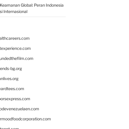
Keamanan Global: Peran Indonesia
i Internasional
althcareers.com
ntexperience.com
undedthefilm.com
iends-bg.org
nlives.org
ardtees.com
loorsexpress.com
odevenezuelaen.com
ermoodfoodcorporation.com
stonnt.com