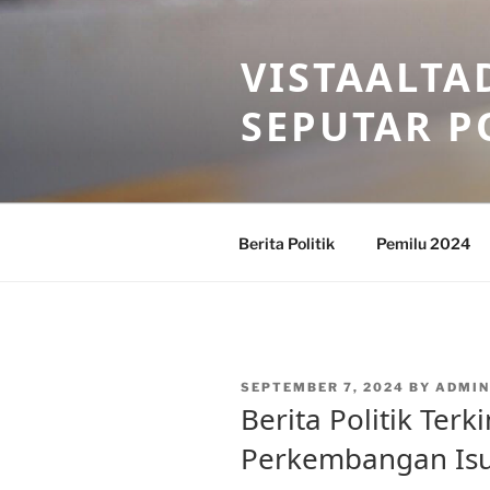
Skip
to
VISTAALTA
content
SEPUTAR P
Berita Politik
Pemilu 2024
POSTED
SEPTEMBER 7, 2024
BY
ADMIN
ON
Berita Politik Terk
Perkembangan Isu-i