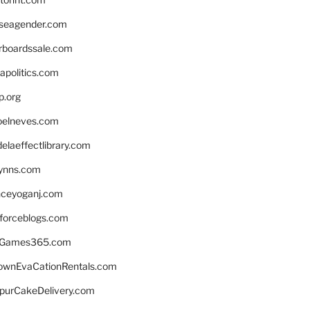
seagender.com
rboardssale.com
apolitics.com
p.org
elneves.com
laeffectlibrary.com
lynns.com
nceyoganj.com
sforceblogs.com
nGames365.com
ownEvaCationRentals.com
lpurCakeDelivery.com