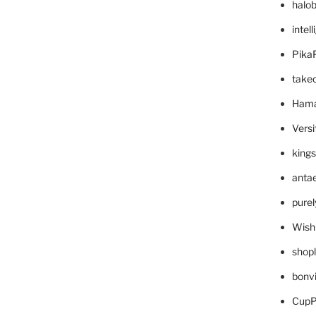
halo
intel
Pika
take
Hama
Versi
king
anta
pure
Wish
shop
bonv
CupP