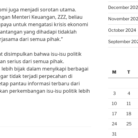
December 20
nomi juga menjadi sorotan utama.
an Menteri Keuangan, ZZZ, beliau
November 20
upaya untuk mengatasi krisis ekonomi
October 2024
tantangan yang dihadapi tidaklah
asama dari semua pihak.”
September 20
pat disimpulkan bahwa isu-isu politik
an serius dari semua pihak.
lebih bijak dalam menyikapi berbagai
M
T
gar tidak terjadi perpecahan di
tap pantau informasi terbaru dari
n perkembangan isu-isu politik lebih
3
4
10
11
17
18
24
25
31