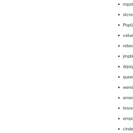
mpzi
stcr
PopU
valu
rebe
jmpb
drjor
quee
wend
amer
hrsr
empc
cinde