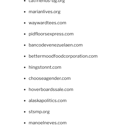
catfriends-bg.org
marianlives.org
waywardtees.com
pidfloorsexpress.com
bancodevenezuelaen.com
bettermoodfoodcorporation.com
hingstonnt.com
chooseagender.com
hoverboardssale.com
alaskapolitics.com
stsmp.org
manoelneves.com