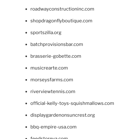
roadwayconstructioninc.com
shopdragonflyboutique.com
sportszilla.org
batchprovisionsbar.com
brasserie-gobette.com
musicrearte.com
morseysfarms.com
riverviewtennis.com
official-kelly-toys-squishmallows.com
displaygardenonsuncrest.org
bbq-empire-usa.com
feedstoreva.com