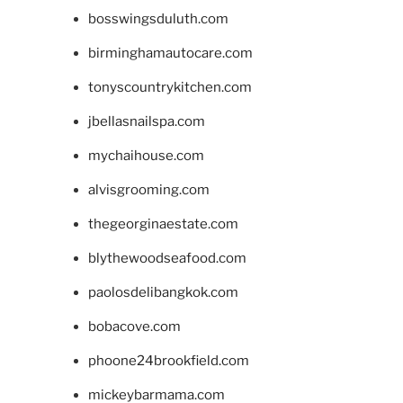
bosswingsduluth.com
birminghamautocare.com
tonyscountrykitchen.com
jbellasnailspa.com
mychaihouse.com
alvisgrooming.com
thegeorginaestate.com
blythewoodseafood.com
paolosdelibangkok.com
bobacove.com
phoone24brookfield.com
mickeybarmama.com