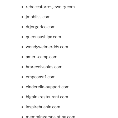
rebeccatorresjewelry.com
jmpbliss.com
drjorgerico.com
queensushipa.com
wendyweimerdds.com
ameri-camp.com
hrsreceivables.com
empconst1.com
cinderella-support.com
bigpinkrestaurant.com
inspirehuahin.com
memmingerspainting.com