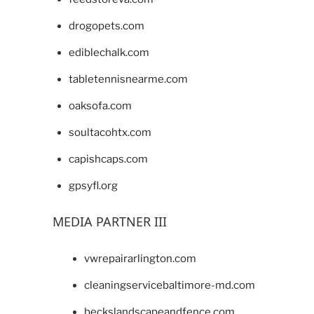
drogopets.com
ediblechalk.com
tabletennisnearme.com
oaksofa.com
soultacohtx.com
capishcaps.com
gpsyfl.org
MEDIA PARTNER III
vwrepairarlington.com
cleaningservicebaltimore-md.com
beckslandscapeandfence.com