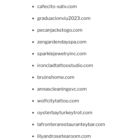
cafecito-satx.com
graduacionviu2023.com
pecanjackstogo.com
zengardendayspa.com
sparklejewelryinc.com
ironcladtattoostudio.com
bruinshome.com
annascleaningsvc.com
wolfcitytattoo.com
oysterbayturkeytrot.com
lafronterarestauranteybar.com
lilyandrosetearoom.com