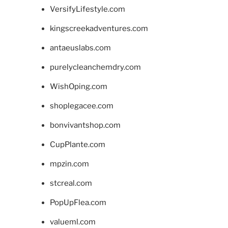
VersifyLifestyle.com
kingscreekadventures.com
antaeuslabs.com
purelycleanchemdry.com
WishOping.com
shoplegacee.com
bonvivantshop.com
CupPlante.com
mpzin.com
stcreal.com
PopUpFlea.com
valueml.com