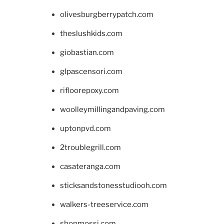
olivesburgberrypatch.com
theslushkids.com
giobastian.com
glpascensori.com
rifloorepoxy.com
woolleymillingandpaving.com
uptonpvd.com
2troublegrill.com
casateranga.com
sticksandstonesstudiooh.com
walkers-treeservice.com
shopmossi.com