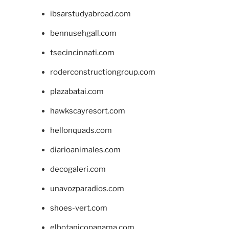
ibsarstudyabroad.com
bennusehgall.com
tsecincinnati.com
roderconstructiongroup.com
plazabatai.com
hawkscayresort.com
hellonquads.com
diarioanimales.com
decogaleri.com
unavozparadios.com
shoes-vert.com
elbotanicopanama.com