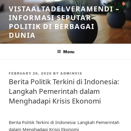
Skip
VISTAALTADELVERAMENDI –
to
INFORMASI SEPUTAR
content
POLITIK DI BERBAGAI
DUNIA
Menu
POSTED
FEBRUARY 26, 2025
BY
ADMINVIS
ON
Berita Politik Terkini di Indonesia:
Langkah Pemerintah dalam
Menghadapi Krisis Ekonomi
Berita Politik Terkini di Indonesia: Langkah Pemerintah
dalam Menghadapi Krisis Ekonomi