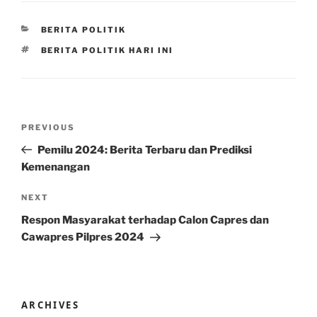
CATEGORIES
BERITA POLITIK
TAGS
BERITA POLITIK HARI INI
Post
Previous
PREVIOUS
navigation
Post
Pemilu 2024: Berita Terbaru dan Prediksi
Kemenangan
Next
NEXT
Post
Respon Masyarakat terhadap Calon Capres dan
Cawapres Pilpres 2024
ARCHIVES