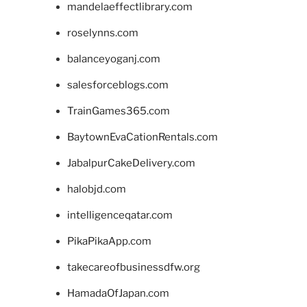
mandelaeffectlibrary.com
roselynns.com
balanceyoganj.com
salesforceblogs.com
TrainGames365.com
BaytownEvaCationRentals.com
JabalpurCakeDelivery.com
halobjd.com
intelligenceqatar.com
PikaPikaApp.com
takecareofbusinessdfw.org
HamadaOfJapan.com