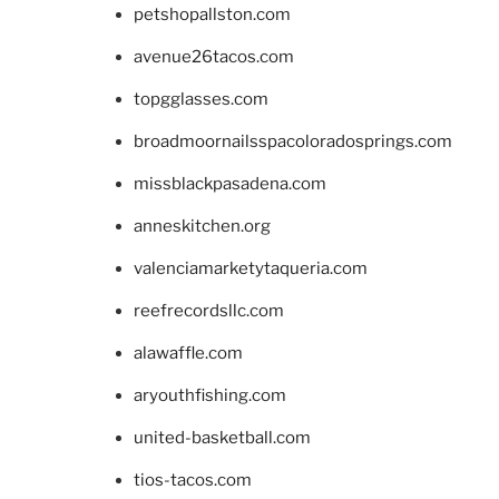
petshopallston.com
avenue26tacos.com
topgglasses.com
broadmoornailsspacoloradosprings.com
missblackpasadena.com
anneskitchen.org
valenciamarketytaqueria.com
reefrecordsllc.com
alawaffle.com
aryouthfishing.com
united-basketball.com
tios-tacos.com