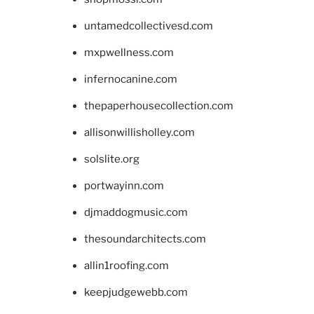
untamedcollectivesd.com
mxpwellness.com
infernocanine.com
thepaperhousecollection.com
allisonwillisholley.com
solslite.org
portwayinn.com
djmaddogmusic.com
thesoundarchitects.com
allin1roofing.com
keepjudgewebb.com