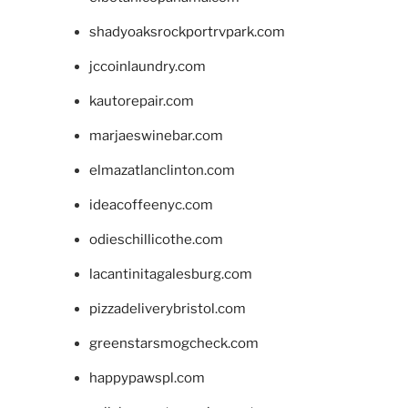
shadyoaksrockportrvpark.com
jccoinlaundry.com
kautorepair.com
marjaeswinebar.com
elmazatlanclinton.com
ideacoffeenyc.com
odieschillicothe.com
lacantinitagalesburg.com
pizzadeliverybristol.com
greenstarsmogcheck.com
happypawspl.com