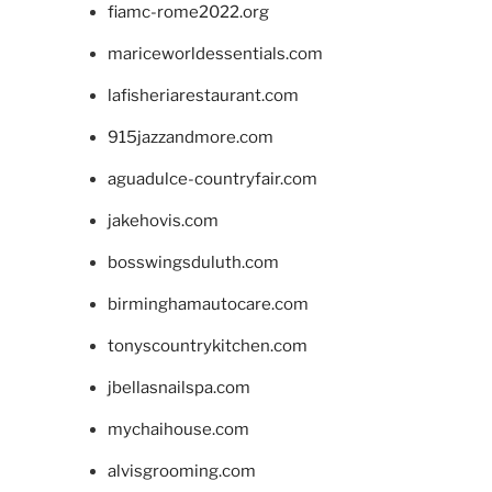
fiamc-rome2022.org
mariceworldessentials.com
lafisheriarestaurant.com
915jazzandmore.com
aguadulce-countryfair.com
jakehovis.com
bosswingsduluth.com
birminghamautocare.com
tonyscountrykitchen.com
jbellasnailspa.com
mychaihouse.com
alvisgrooming.com