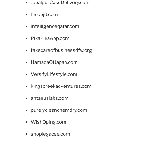
JabalpurCakeDelivery.com
halobjd.com
intelligenceqatar.com
PikaPikaApp.com
takecareofbusinessdfw.org
HamadaOfJapan.com
VersifyLifestyle.com
kingscreekadventures.com
antaeuslabs.com
purelycleanchemdry.com
WishOping.com
shoplegacee.com