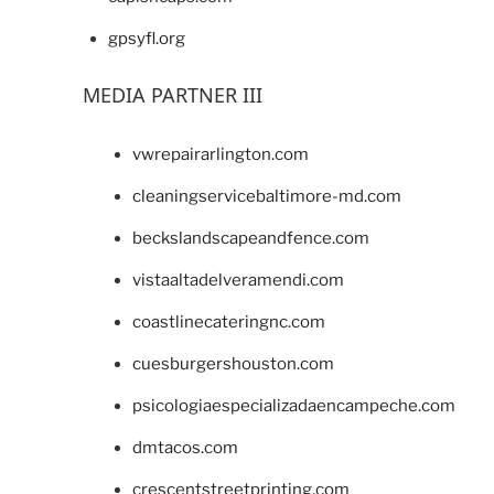
gpsyfl.org
MEDIA PARTNER III
vwrepairarlington.com
cleaningservicebaltimore-md.com
beckslandscapeandfence.com
vistaaltadelveramendi.com
coastlinecateringnc.com
cuesburgershouston.com
psicologiaespecializadaencampeche.com
dmtacos.com
crescentstreetprinting.com