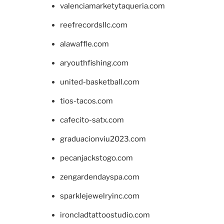
valenciamarketytaqueria.com
reefrecordsllc.com
alawaffle.com
aryouthfishing.com
united-basketball.com
tios-tacos.com
cafecito-satx.com
graduacionviu2023.com
pecanjackstogo.com
zengardendayspa.com
sparklejewelryinc.com
ironcladtattoostudio.com