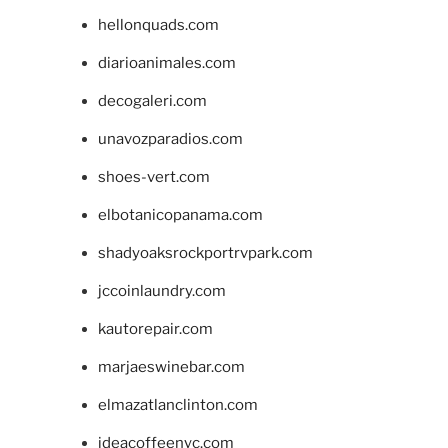
hellonquads.com
diarioanimales.com
decogaleri.com
unavozparadios.com
shoes-vert.com
elbotanicopanama.com
shadyoaksrockportrvpark.com
jccoinlaundry.com
kautorepair.com
marjaeswinebar.com
elmazatlanclinton.com
ideacoffeenyc.com