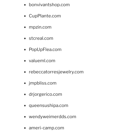
bonvivantshop.com
CupPlante.com
mpzin.com
stcreal.com
PopUpFlea.com
valueml.com
rebeccatorresjewelry.com
jmpbliss.com
drjorgerico.com
queensushipa.com
wendyweimerdds.com
ameri-camp.com