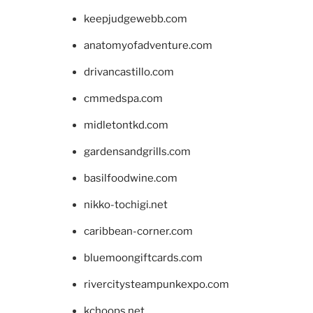
keepjudgewebb.com
anatomyofadventure.com
drivancastillo.com
cmmedspa.com
midletontkd.com
gardensandgrills.com
basilfoodwine.com
nikko-tochigi.net
caribbean-corner.com
bluemoongiftcards.com
rivercitysteampunkexpo.com
kchoops.net