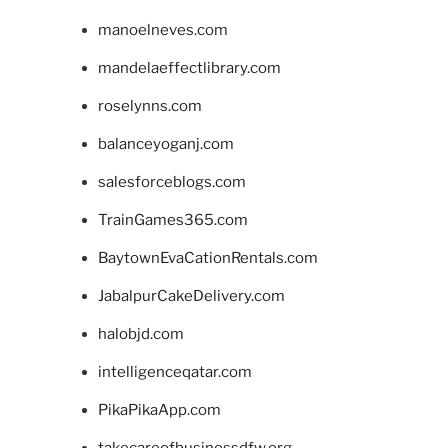
manoelneves.com
mandelaeffectlibrary.com
roselynns.com
balanceyoganj.com
salesforceblogs.com
TrainGames365.com
BaytownEvaCationRentals.com
JabalpurCakeDelivery.com
halobjd.com
intelligenceqatar.com
PikaPikaApp.com
takecareofbusinessdfw.org