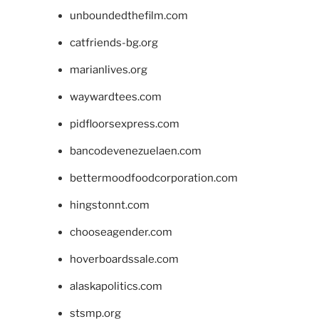
unboundedthefilm.com
catfriends-bg.org
marianlives.org
waywardtees.com
pidfloorsexpress.com
bancodevenezuelaen.com
bettermoodfoodcorporation.com
hingstonnt.com
chooseagender.com
hoverboardssale.com
alaskapolitics.com
stsmp.org