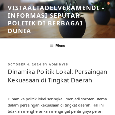
Skip
VISTAALTADELVERAMENDI –
to
INFORMASI SEPUTAR
content
POLITIK DI BERBAGAI
DUNIA
Menu
POSTED
OCTOBER 4, 2024
BY
ADMINVIS
ON
Dinamika Politik Lokal: Persaingan
Kekuasaan di Tingkat Daerah
Dinamika politik lokal seringkali menjadi sorotan utama
dalam persaingan kekuasaan di tingkat daerah. Hal ini
tidaklah mengherankan mengingat pentingnya peran