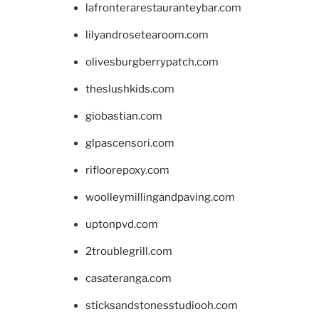
lafronterarestauranteybar.com
lilyandrosetearoom.com
olivesburgberrypatch.com
theslushkids.com
giobastian.com
glpascensori.com
rifloorepoxy.com
woolleymillingandpaving.com
uptonpvd.com
2troublegrill.com
casateranga.com
sticksandstonesstudiooh.com