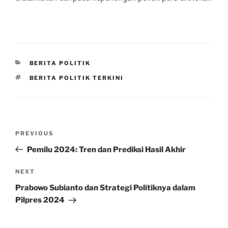
CATEGORIES
BERITA POLITIK
TAGS
BERITA POLITIK TERKINI
Post
Previous
PREVIOUS
navigation
Post
Pemilu 2024: Tren dan Prediksi Hasil Akhir
Next
NEXT
Post
Prabowo Subianto dan Strategi Politiknya dalam
Pilpres 2024