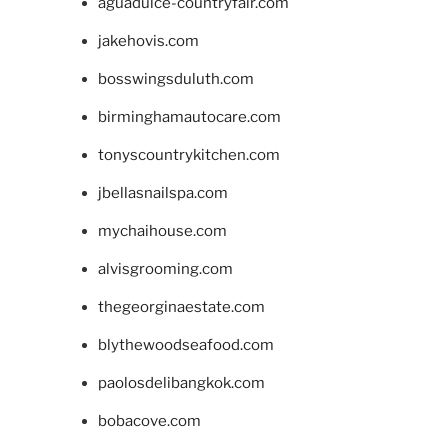
aguadulce-countryfair.com
jakehovis.com
bosswingsduluth.com
birminghamautocare.com
tonyscountrykitchen.com
jbellasnailspa.com
mychaihouse.com
alvisgrooming.com
thegeorginaestate.com
blythewoodseafood.com
paolosdelibangkok.com
bobacove.com