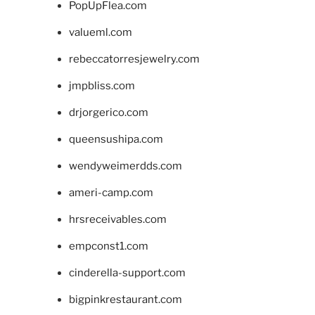
PopUpFlea.com
valueml.com
rebeccatorresjewelry.com
jmpbliss.com
drjorgerico.com
queensushipa.com
wendyweimerdds.com
ameri-camp.com
hrsreceivables.com
empconst1.com
cinderella-support.com
bigpinkrestaurant.com