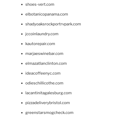
shoes-vert.com
elbotanicopanama.com
shadyoaksrockportrvpark.com
jccoinlaundry.com
kautorepair.com
marjaeswinebar.com
elmazatlanclinton.com
ideacoffeenyc.com
odieschillicothe.com
lacantinitagalesburg.com
pizzadeliverybristol.com
greenstarsmogcheck.com