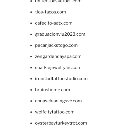
united-basketball.com
tios-tacos.com
cafecito-satx.com
graduacionviu2023.com
pecanjackstogo.com
zengardendayspa.com
sparklejewelryinc.com
ironcladtattoostudio.com
bruinshome.com
annascleaningsvc.com
wolfcitytattoo.com
oysterbayturkeytrot.com