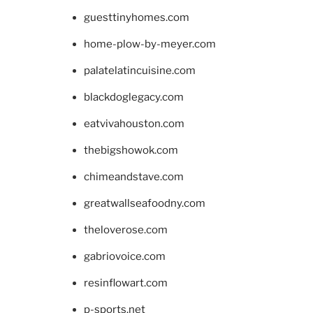
guesttinyhomes.com
home-plow-by-meyer.com
palatelatincuisine.com
blackdoglegacy.com
eatvivahouston.com
thebigshowok.com
chimeandstave.com
greatwallseafoodny.com
theloverose.com
gabriovoice.com
resinflowart.com
p-sports.net