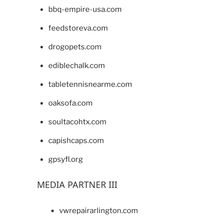
bbq-empire-usa.com
feedstoreva.com
drogopets.com
ediblechalk.com
tabletennisnearme.com
oaksofa.com
soultacohtx.com
capishcaps.com
gpsyfl.org
MEDIA PARTNER III
vwrepairarlington.com