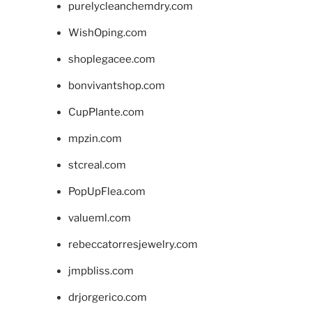
purelycleanchemdry.com
WishOping.com
shoplegacee.com
bonvivantshop.com
CupPlante.com
mpzin.com
stcreal.com
PopUpFlea.com
valueml.com
rebeccatorresjewelry.com
jmpbliss.com
drjorgerico.com