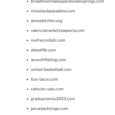
broadmoornailsspacoloradosprings.com
missblackpasadena.com
anneskitchen.org
valenciamarketytaqueria.com
reefrecordsllc.com
alawaffle.com
aryouthfishing.com
united-basketball.com
tios-tacos.com
cafecito-satx.com
graduacionviu2023.com
pecanjackstogo.com