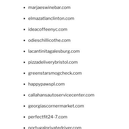
marjaeswinebar.com
elmazatlanclinton.com
ideacoffeenyc.com
odieschillicothe.com
lacantinitagalesburg.com
pizzadeliverybristol.com
greenstarsmogcheck.com
happypawspl.com
callahansautoservicecenter.com
georgiascornermarket.com
perfectfit24-7.com
portugalprivatedriver.com