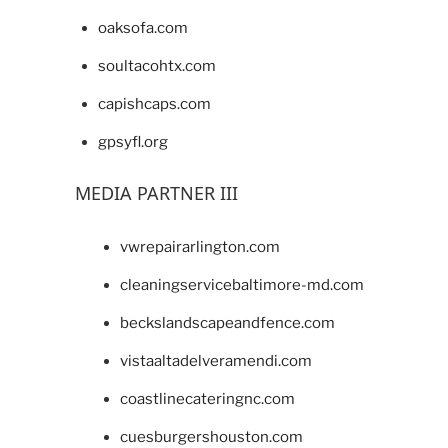
oaksofa.com
soultacohtx.com
capishcaps.com
gpsyfl.org
MEDIA PARTNER III
vwrepairarlington.com
cleaningservicebaltimore-md.com
beckslandscapeandfence.com
vistaaltadelveramendi.com
coastlinecateringnc.com
cuesburgershouston.com