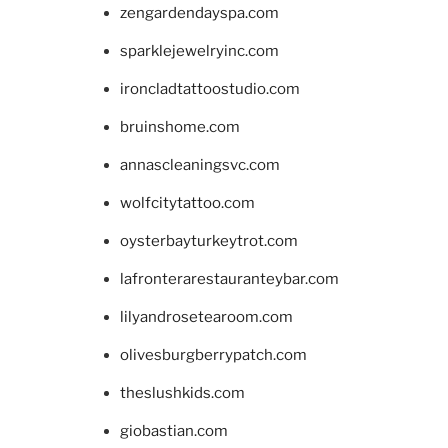
zengardendayspa.com
sparklejewelryinc.com
ironcladtattoostudio.com
bruinshome.com
annascleaningsvc.com
wolfcitytattoo.com
oysterbayturkeytrot.com
lafronterarestauranteybar.com
lilyandrosetearoom.com
olivesburgberrypatch.com
theslushkids.com
giobastian.com