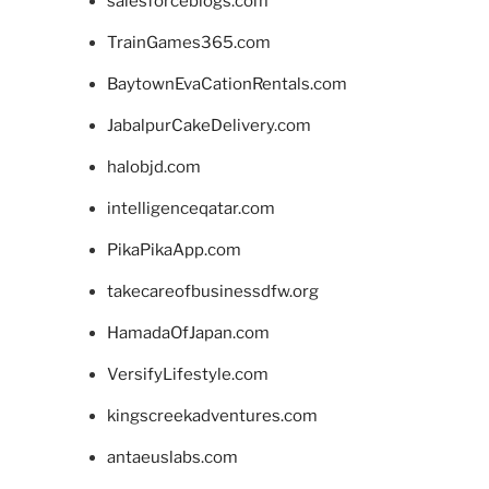
salesforceblogs.com
TrainGames365.com
BaytownEvaCationRentals.com
JabalpurCakeDelivery.com
halobjd.com
intelligenceqatar.com
PikaPikaApp.com
takecareofbusinessdfw.org
HamadaOfJapan.com
VersifyLifestyle.com
kingscreekadventures.com
antaeuslabs.com