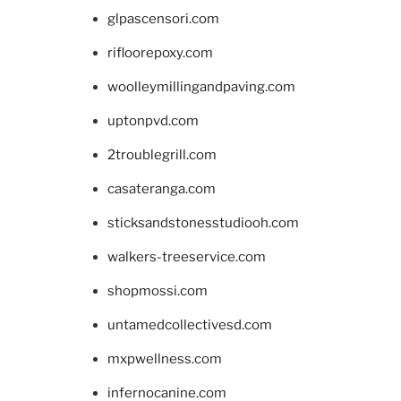
glpascensori.com
rifloorepoxy.com
woolleymillingandpaving.com
uptonpvd.com
2troublegrill.com
casateranga.com
sticksandstonesstudiooh.com
walkers-treeservice.com
shopmossi.com
untamedcollectivesd.com
mxpwellness.com
infernocanine.com