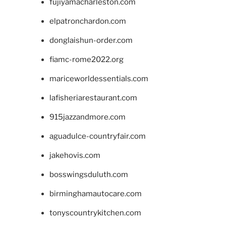
fujiyamacharleston.com
elpatronchardon.com
donglaishun-order.com
fiamc-rome2022.org
mariceworldessentials.com
lafisheriarestaurant.com
915jazzandmore.com
aguadulce-countryfair.com
jakehovis.com
bosswingsduluth.com
birminghamautocare.com
tonyscountrykitchen.com