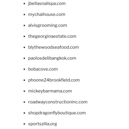
jbellasnailspa.com
mychaihouse.com
alvisgrooming.com
thegeorginaestate.com
blythewoodseafood.com
paolosdelibangkok.com
bobacove.com
phoone24brookfield.com
mickeybarmama.com
roadwayconstructioninc.com
shopdragonflyboutique.com
sportszilla.org