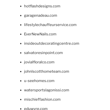
hotflashdesigns.com
garagenadeau.com
lifestylechauffeurservice.com
EverNewNails.com
insideoutdecoratingcentre.com
salvatoresinpoint.com
jovialfloralco.com
johnlscotthometeam.com
u-seehomes.com
watersportslagonissi.com
mischieffashion.com
eduwyre.com