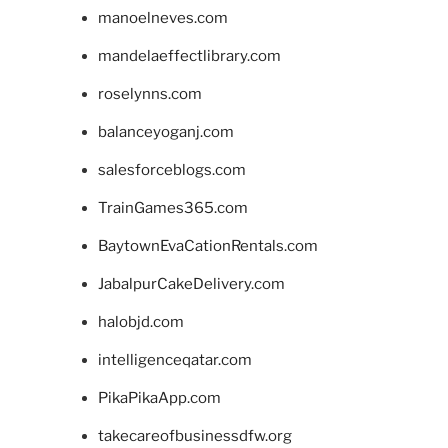
manoelneves.com
mandelaeffectlibrary.com
roselynns.com
balanceyoganj.com
salesforceblogs.com
TrainGames365.com
BaytownEvaCationRentals.com
JabalpurCakeDelivery.com
halobjd.com
intelligenceqatar.com
PikaPikaApp.com
takecareofbusinessdfw.org