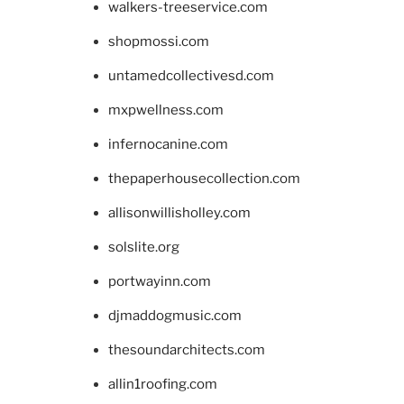
walkers-treeservice.com
shopmossi.com
untamedcollectivesd.com
mxpwellness.com
infernocanine.com
thepaperhousecollection.com
allisonwillisholley.com
solslite.org
portwayinn.com
djmaddogmusic.com
thesoundarchitects.com
allin1roofing.com