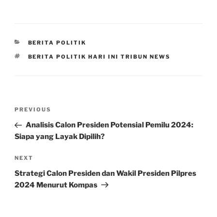
CATEGORIES
BERITA POLITIK
TAGS
BERITA POLITIK HARI INI TRIBUN NEWS
Post
Previous
PREVIOUS
navigation
Post
Analisis Calon Presiden Potensial Pemilu 2024:
Siapa yang Layak Dipilih?
Next
NEXT
Post
Strategi Calon Presiden dan Wakil Presiden Pilpres
2024 Menurut Kompas