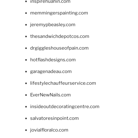
inspirehuahin.com
memmingerspainting.com
jeremypbeasley.com
thesandwichdepotcos.com
drgiggleshouseofpain.com
hotflashdesigns.com
garagenadeau.com
lifestylechauffeurservice.com
EverNewNails.com
insideoutdecoratingcentre.com
salvatoresinpoint.com
jovialfloralco.com