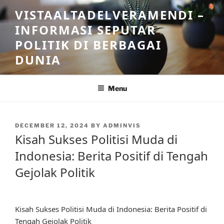
Skip
VISTAALTADELVERAMENDI –
to
INFORMASI SEPUTAR
content
POLITIK DI BERBAGAI
DUNIA
Menu
POSTED
DECEMBER 12, 2024
BY
ADMINVIS
ON
Kisah Sukses Politisi Muda di
Indonesia: Berita Positif di Tengah
Gejolak Politik
Kisah Sukses Politisi Muda di Indonesia: Berita Positif di
Tengah Gejolak Politik