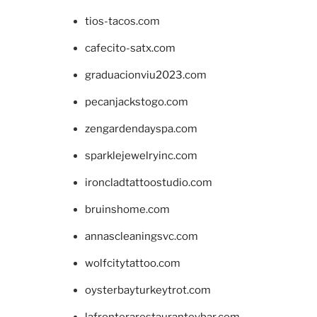
tios-tacos.com
cafecito-satx.com
graduacionviu2023.com
pecanjackstogo.com
zengardendayspa.com
sparklejewelryinc.com
ironcladtattoostudio.com
bruinshome.com
annascleaningsvc.com
wolfcitytattoo.com
oysterbayturkeytrot.com
lafronterarestauranteybar.com