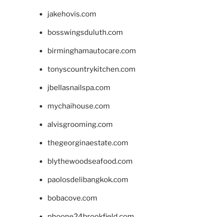
jakehovis.com
bosswingsduluth.com
birminghamautocare.com
tonyscountrykitchen.com
jbellasnailspa.com
mychaihouse.com
alvisgrooming.com
thegeorginaestate.com
blythewoodseafood.com
paolosdelibangkok.com
bobacove.com
phoone24brookfield.com