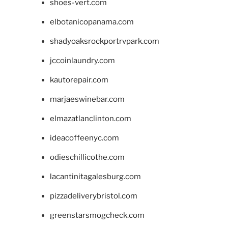
shoes-vert.com
elbotanicopanama.com
shadyoaksrockportrvpark.com
jccoinlaundry.com
kautorepair.com
marjaeswinebar.com
elmazatlanclinton.com
ideacoffeenyc.com
odieschillicothe.com
lacantinitagalesburg.com
pizzadeliverybristol.com
greenstarsmogcheck.com