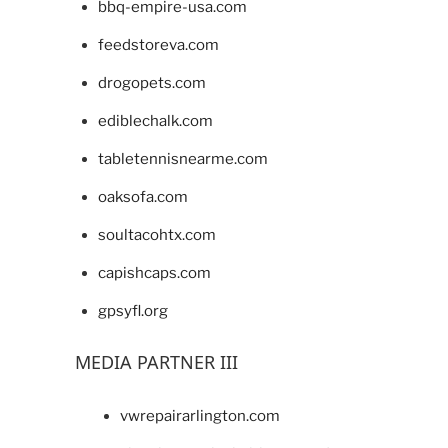
bbq-empire-usa.com
feedstoreva.com
drogopets.com
ediblechalk.com
tabletennisnearme.com
oaksofa.com
soultacohtx.com
capishcaps.com
gpsyfl.org
MEDIA PARTNER III
vwrepairarlington.com