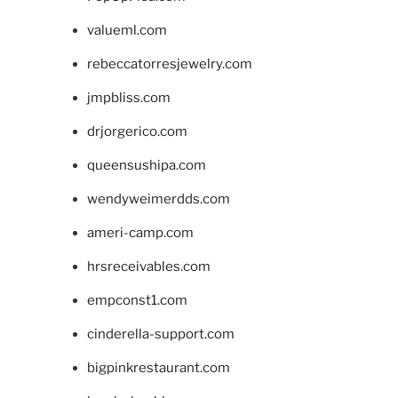
valueml.com
rebeccatorresjewelry.com
jmpbliss.com
drjorgerico.com
queensushipa.com
wendyweimerdds.com
ameri-camp.com
hrsreceivables.com
empconst1.com
cinderella-support.com
bigpinkrestaurant.com