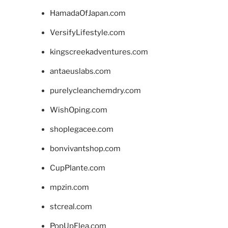
HamadaOfJapan.com
VersifyLifestyle.com
kingscreekadventures.com
antaeuslabs.com
purelycleanchemdry.com
WishOping.com
shoplegacee.com
bonvivantshop.com
CupPlante.com
mpzin.com
stcreal.com
PopUpFlea.com