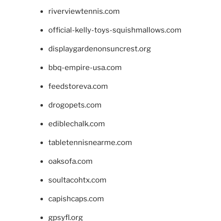
riverviewtennis.com
official-kelly-toys-squishmallows.com
displaygardenonsuncrest.org
bbq-empire-usa.com
feedstoreva.com
drogopets.com
ediblechalk.com
tabletennisnearme.com
oaksofa.com
soultacohtx.com
capishcaps.com
gpsyfl.org