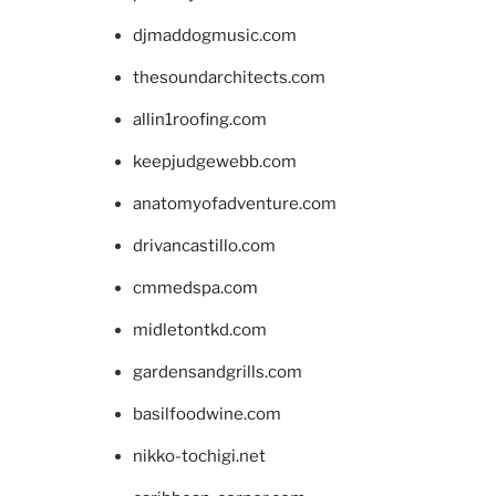
djmaddogmusic.com
thesoundarchitects.com
allin1roofing.com
keepjudgewebb.com
anatomyofadventure.com
drivancastillo.com
cmmedspa.com
midletontkd.com
gardensandgrills.com
basilfoodwine.com
nikko-tochigi.net