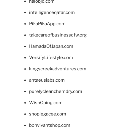
halobjd.com
intelligenceqatar.com
PikaPikaApp.com
takecareofbusinessdfw.org
HamadaOfJapan.com
VersifyLifestyle.com
kingscreekadventures.com
antaeuslabs.com
purelycleanchemdry.com
WishOping.com
shoplegacee.com
bonvivantshop.com