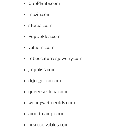
CupPlante.com
mpzin.com
stcreal.com
PopUpFlea.com
valueml.com
rebeccatorresjewelry.com
jmpbliss.com
drjorgerico.com
queensushipa.com
wendyweimerdds.com
ameri-camp.com
hrsreceivables.com