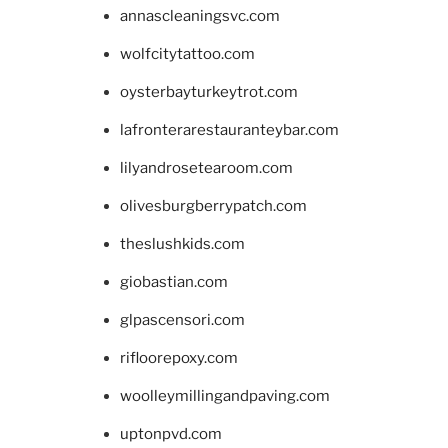
annascleaningsvc.com
wolfcitytattoo.com
oysterbayturkeytrot.com
lafronterarestauranteybar.com
lilyandrosetearoom.com
olivesburgberrypatch.com
theslushkids.com
giobastian.com
glpascensori.com
rifloorepoxy.com
woolleymillingandpaving.com
uptonpvd.com