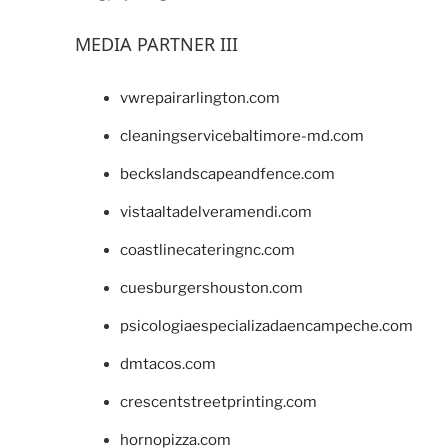
MEDIA PARTNER III
vwrepairarlington.com
cleaningservicebaltimore-md.com
beckslandscapeandfence.com
vistaaltadelveramendi.com
coastlinecateringnc.com
cuesburgershouston.com
psicologiaespecializadaencampeche.com
dmtacos.com
crescentstreetprinting.com
hornopizza.com