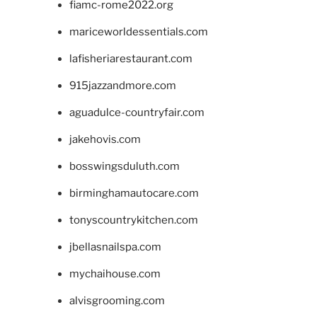
fiamc-rome2022.org
mariceworldessentials.com
lafisheriarestaurant.com
915jazzandmore.com
aguadulce-countryfair.com
jakehovis.com
bosswingsduluth.com
birminghamautocare.com
tonyscountrykitchen.com
jbellasnailspa.com
mychaihouse.com
alvisgrooming.com