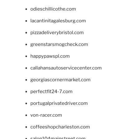
odieschillicothe.com
lacantinitagalesburg.com
pizzadeliverybristol.com
greenstarsmogcheck.com
happypawspl.com
callahansautoservicecenter.com
georgiascornermarket.com
perfectfit24-7.com
portugalprivatedriver.com
von-racer.com
coffeeshopcharleston.com
salon104mainstreet.com