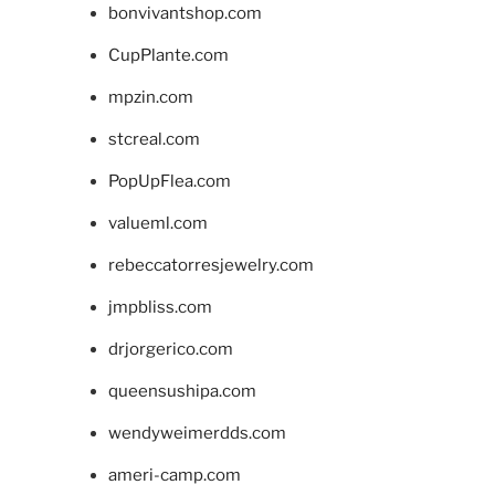
bonvivantshop.com
CupPlante.com
mpzin.com
stcreal.com
PopUpFlea.com
valueml.com
rebeccatorresjewelry.com
jmpbliss.com
drjorgerico.com
queensushipa.com
wendyweimerdds.com
ameri-camp.com