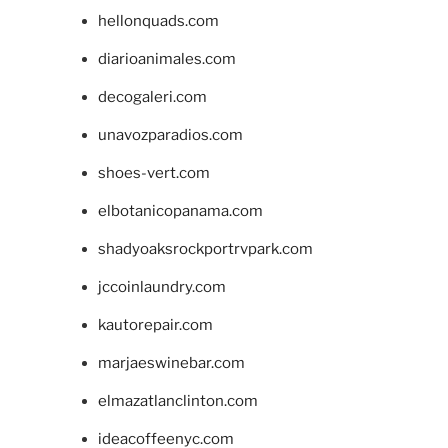
hellonquads.com
diarioanimales.com
decogaleri.com
unavozparadios.com
shoes-vert.com
elbotanicopanama.com
shadyoaksrockportrvpark.com
jccoinlaundry.com
kautorepair.com
marjaeswinebar.com
elmazatlanclinton.com
ideacoffeenyc.com