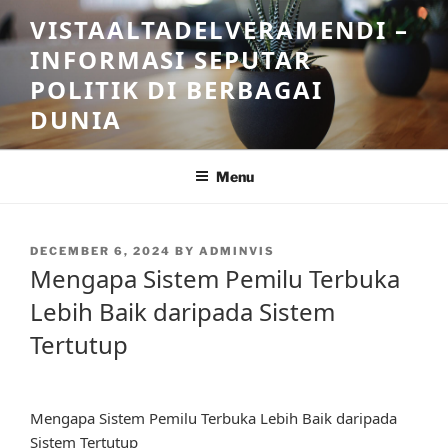
Skip
VISTAALTADELVERAMENDI –
to
INFORMASI SEPUTAR
content
POLITIK DI BERBAGAI
DUNIA
Menu
POSTED
DECEMBER 6, 2024
BY
ADMINVIS
ON
Mengapa Sistem Pemilu Terbuka
Lebih Baik daripada Sistem
Tertutup
Mengapa Sistem Pemilu Terbuka Lebih Baik daripada
Sistem Tertutup