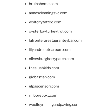
bruinshome.com
annascleaningsvc.com
wolfcitytattoo.com
oysterbayturkeytrot.com
lafronterarestauranteybar.com
lilyandrosetearoom.com
olivesburgberrypatch.com
theslushkids.com
giobastian.com
glpascensori.com
rifloorepoxy.com
woolleymillingandpaving.com