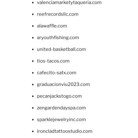
valenciamarketytaqueria.com
reefrecordsllc.com
alawaffle.com
aryouthfishing.com
united-basketball.com
tios-tacos.com
cafecito-satx.com
graduacionviu2023.com
pecanjackstogo.com
zengardendayspa.com
sparklejewelryinc.com
ironcladtattoostudio.com