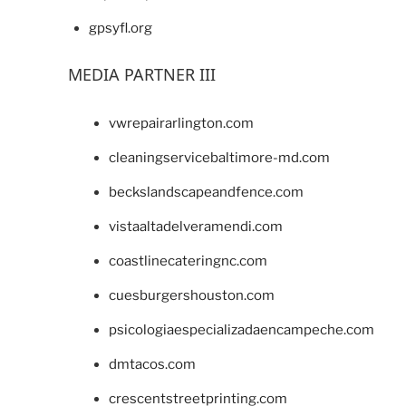
gpsyfl.org
MEDIA PARTNER III
vwrepairarlington.com
cleaningservicebaltimore-md.com
beckslandscapeandfence.com
vistaaltadelveramendi.com
coastlinecateringnc.com
cuesburgershouston.com
psicologiaespecializadaencampeche.com
dmtacos.com
crescentstreetprinting.com