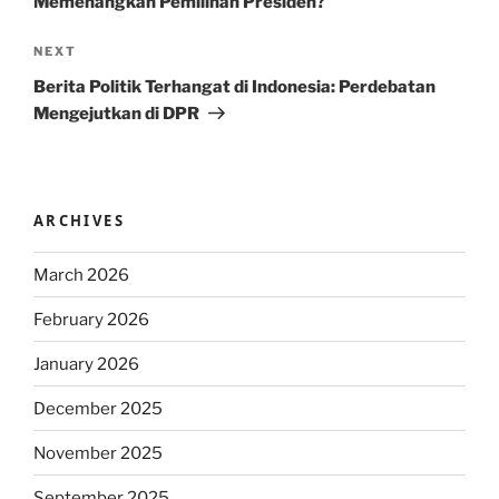
Memenangkan Pemilihan Presiden?
Next
NEXT
Post
Berita Politik Terhangat di Indonesia: Perdebatan
Mengejutkan di DPR
ARCHIVES
March 2026
February 2026
January 2026
December 2025
November 2025
September 2025