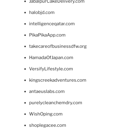
JabalpurCakeDelivery.com
halobjd.com
intelligenceqatar.com
PikaPikaApp.com
takecareofbusinessdfw.org
HamadaOfJapan.com
VersifyLifestyle.com
kingscreekadventures.com
antaeuslabs.com
purelycleanchemdry.com
WishOping.com
shoplegacee.com