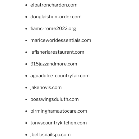
elpatronchardon.com
donglaishun-order.com
fiamc-rome2022.org
mariceworldessentials.com
lafisheriarestaurant.com
915jazzandmore.com
aguadulce-countryfair.com
jakehovis.com
bosswingsduluth.com
birminghamautocare.com
tonyscountrykitchen.com
jbellasnailspa.com