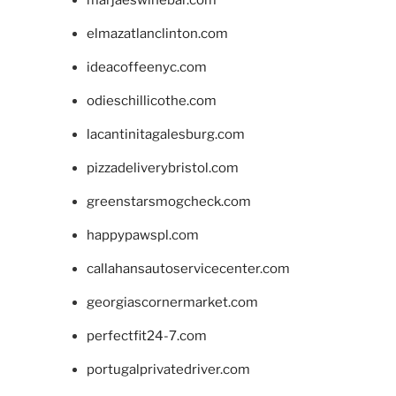
marjaeswinebar.com
elmazatlanclinton.com
ideacoffeenyc.com
odieschillicothe.com
lacantinitagalesburg.com
pizzadeliverybristol.com
greenstarsmogcheck.com
happypawspl.com
callahansautoservicecenter.com
georgiascornermarket.com
perfectfit24-7.com
portugalprivatedriver.com