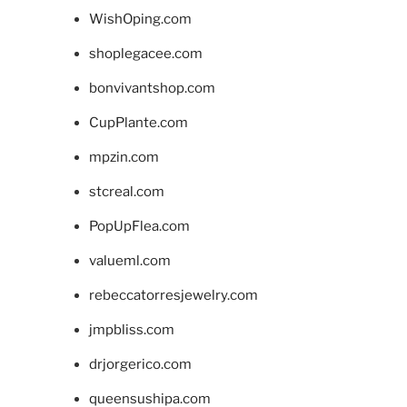
WishOping.com
shoplegacee.com
bonvivantshop.com
CupPlante.com
mpzin.com
stcreal.com
PopUpFlea.com
valueml.com
rebeccatorresjewelry.com
jmpbliss.com
drjorgerico.com
queensushipa.com