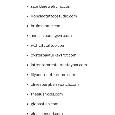
sparklejewelryinc.com
ironcladtattoostudio.com
bruinshome.com
annascleaningsvc.com
wolfcitytattoo.com
oysterbayturkeytrot.com
lafronterarestauranteybar.com
lilyandrosetearoom.com
olivesburgberrypatch.com
theslushkids.com
giobastian.com
glpascensori.com