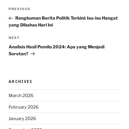
Post
Previous
PREVIOUS
navigation
Post
Rangkuman Berita Politik Terkini: Isu-isu Hangat
yang Dibahas Hari Ini
Next
NEXT
Post
Analisis Hasil Pemilu 2024: Apa yang Menjadi
Sorotan?
ARCHIVES
March 2026
February 2026
January 2026