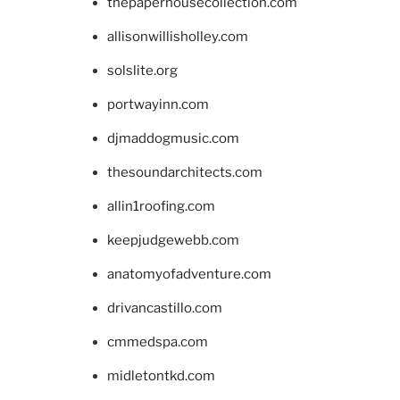
thepaperhousecollection.com
allisonwillisholley.com
solslite.org
portwayinn.com
djmaddogmusic.com
thesoundarchitects.com
allin1roofing.com
keepjudgewebb.com
anatomyofadventure.com
drivancastillo.com
cmmedspa.com
midletontkd.com