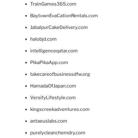
TrainGames365.com
BaytownEvaCationRentals.com
JabalpurCakeDelivery.com
halobjd.com
intelligenceqatar.com
PikaPikaApp.com
takecareofbusinessdfw.org
HamadaOfJapan.com
VersifyLifestyle.com
kingscreekadventures.com
antaeuslabs.com
purelycleanchemdry.com