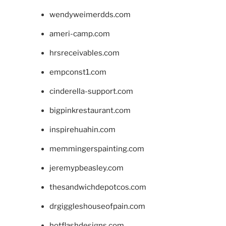
wendyweimerdds.com
ameri-camp.com
hrsreceivables.com
empconst1.com
cinderella-support.com
bigpinkrestaurant.com
inspirehuahin.com
memmingerspainting.com
jeremypbeasley.com
thesandwichdepotcos.com
drgiggleshouseofpain.com
hotflashdesigns.com