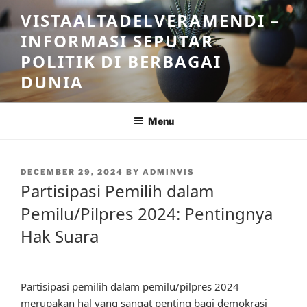
Skip
VISTAALTADELVERAMENDI –
to
INFORMASI SEPUTAR
content
POLITIK DI BERBAGAI
DUNIA
Menu
POSTED
DECEMBER 29, 2024
BY
ADMINVIS
ON
Partisipasi Pemilih dalam
Pemilu/Pilpres 2024: Pentingnya
Hak Suara
Partisipasi pemilih dalam pemilu/pilpres 2024
merupakan hal yang sangat penting bagi demokrasi