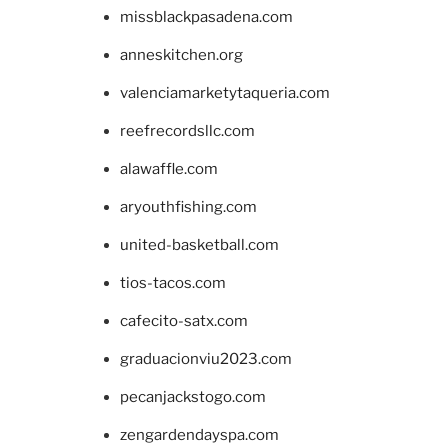
missblackpasadena.com
anneskitchen.org
valenciamarketytaqueria.com
reefrecordsllc.com
alawaffle.com
aryouthfishing.com
united-basketball.com
tios-tacos.com
cafecito-satx.com
graduacionviu2023.com
pecanjackstogo.com
zengardendayspa.com