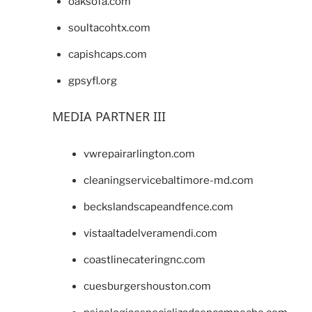
oaksofa.com
soultacohtx.com
capishcaps.com
gpsyfl.org
MEDIA PARTNER III
vwrepairarlington.com
cleaningservicebaltimore-md.com
beckslandscapeandfence.com
vistaaltadelveramendi.com
coastlinecateringnc.com
cuesburgershouston.com