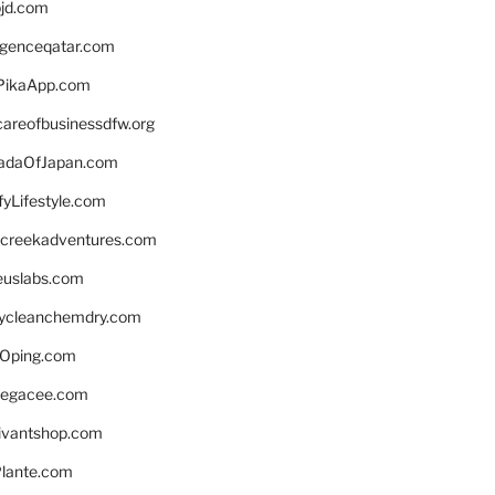
bjd.com
ligenceqatar.com
PikaApp.com
careofbusinessdfw.org
daOfJapan.com
fyLifestyle.com
screekadventures.com
euslabs.com
lycleanchemdry.com
Oping.com
legacee.com
ivantshop.com
lante.com