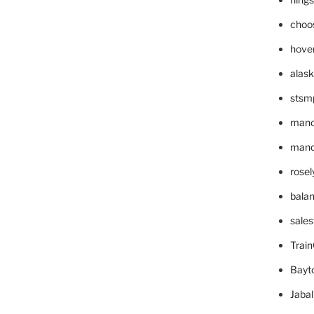
choo
hove
alask
stsm
mano
mande
rose
bala
sale
Trai
Bayt
Jaba