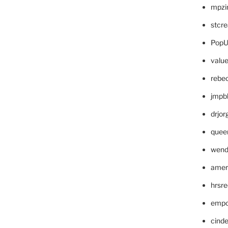
mpzi
stcr
PopU
valu
rebe
jmpb
drjor
quee
wend
amer
hrsr
empc
cinde