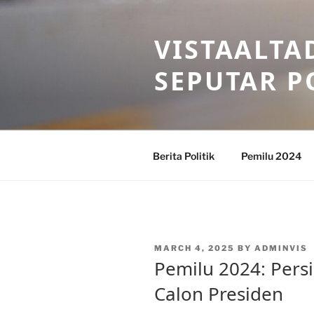
Skip
to
VISTAALTA
content
SEPUTAR P
Berita Politik
Pemilu 2024
POSTED
MARCH 4, 2025
BY
ADMINVIS
ON
Pemilu 2024: Persi
Calon Presiden