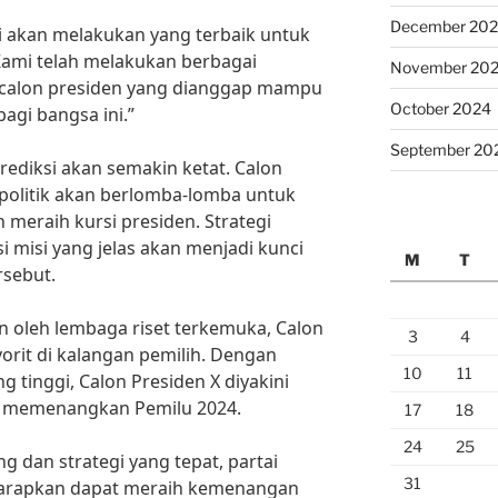
December 20
i akan melakukan yang terbaik untuk
ami telah melakukan berbagai
November 20
 calon presiden yang dianggap mampu
October 2024
gi bangsa ini.”
September 20
rediksi akan semakin ketat. Calon
 politik akan berlomba-lomba untuk
meraih kursi presiden. Strategi
 misi yang jelas akan menjadi kunci
M
T
rsebut.
n oleh lembaga riset terkemuka, Calon
3
4
vorit di kalangan pemilih. Dengan
10
11
 tinggi, Calon Presiden X diyakini
k memenangkan Pemilu 2024.
17
18
24
25
 dan strategi yang tepat, partai
31
diharapkan dapat meraih kemenangan