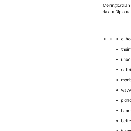
Meningkatkan 
dalam Diplomas
okhe
thei
unbo
catfr
maria
wayw
pidf
banc
bett
hing