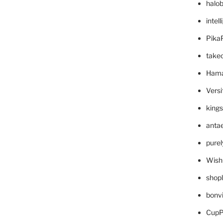
halo
intel
Pika
take
Hama
Versi
king
anta
pure
Wish
shop
bonv
CupP