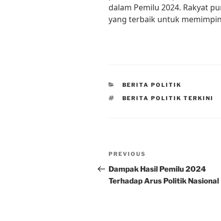
dalam Pemilu 2024. Rakyat p
yang terbaik untuk memimpin 
CATEGORIES
BERITA POLITIK
TAGS
BERITA POLITIK TERKINI
Post
Previous
PREVIOUS
navigation
Post
Dampak Hasil Pemilu 2024
Terhadap Arus Politik Nasional