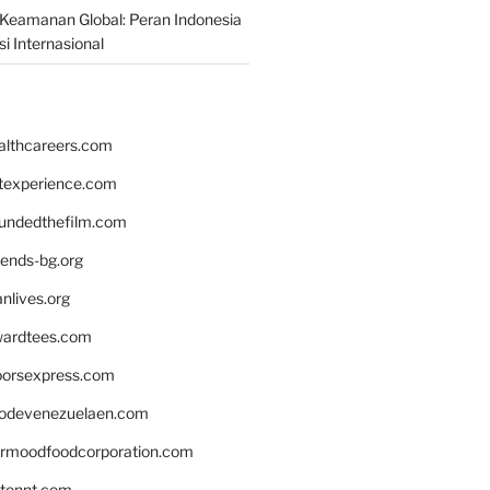
Keamanan Global: Peran Indonesia
i Internasional
althcareers.com
ntexperience.com
undedthefilm.com
iends-bg.org
nlives.org
ardtees.com
loorsexpress.com
odevenezuelaen.com
ermoodfoodcorporation.com
stonnt.com