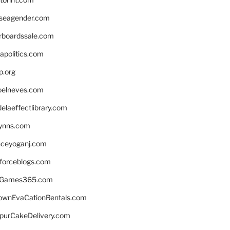
seagender.com
rboardssale.com
apolitics.com
p.org
elneves.com
laeffectlibrary.com
lynns.com
nceyoganj.com
sforceblogs.com
nGames365.com
ownEvaCationRentals.com
lpurCakeDelivery.com