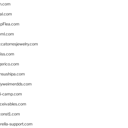
n.com
eal.com
pFlea.com
eml.com
ccatorresjewelry.com
liss.com
gerico.com
nsushipa.com
yweimerdds.com
i-camp.com
eceivables.com
onst1.com
rella-support.com