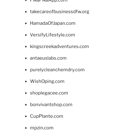
takecareofbusinessdfw.org
HamadaOfJapan.com
VersifyLifestyle.com
kingscreekadventures.com
antaeuslabs.com
purelycleanchemdry.com
WishOping.com
shoplegacee.com
bonvivantshop.com
CupPlante.com
mpzin.com