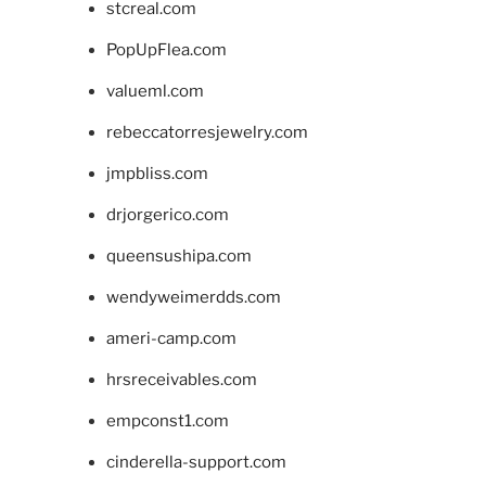
stcreal.com
PopUpFlea.com
valueml.com
rebeccatorresjewelry.com
jmpbliss.com
drjorgerico.com
queensushipa.com
wendyweimerdds.com
ameri-camp.com
hrsreceivables.com
empconst1.com
cinderella-support.com