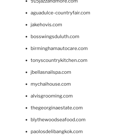
915jazzandmore.com
aguadulce-countryfair.com
jakehovis.com
bosswingsduluth.com
birminghamautocare.com
tonyscountrykitchen.com
jbellasnailspa.com
mychaihouse.com
alvisgrooming.com
thegeorginaestate.com
blythewoodseafood.com
paolosdelibangkok.com