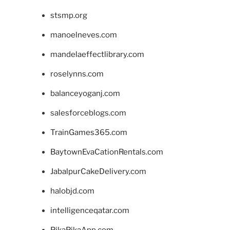
stsmp.org
manoelneves.com
mandelaeffectlibrary.com
roselynns.com
balanceyoganj.com
salesforceblogs.com
TrainGames365.com
BaytownEvaCationRentals.com
JabalpurCakeDelivery.com
halobjd.com
intelligenceqatar.com
PikaPikaApp.com