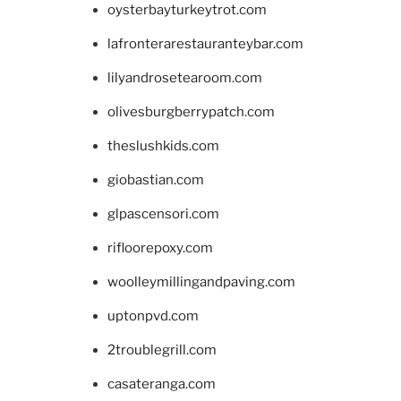
oysterbayturkeytrot.com
lafronterarestauranteybar.com
lilyandrosetearoom.com
olivesburgberrypatch.com
theslushkids.com
giobastian.com
glpascensori.com
rifloorepoxy.com
woolleymillingandpaving.com
uptonpvd.com
2troublegrill.com
casateranga.com