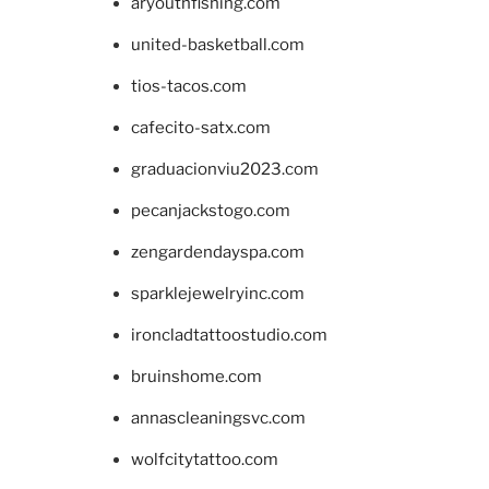
aryouthfishing.com
united-basketball.com
tios-tacos.com
cafecito-satx.com
graduacionviu2023.com
pecanjackstogo.com
zengardendayspa.com
sparklejewelryinc.com
ironcladtattoostudio.com
bruinshome.com
annascleaningsvc.com
wolfcitytattoo.com