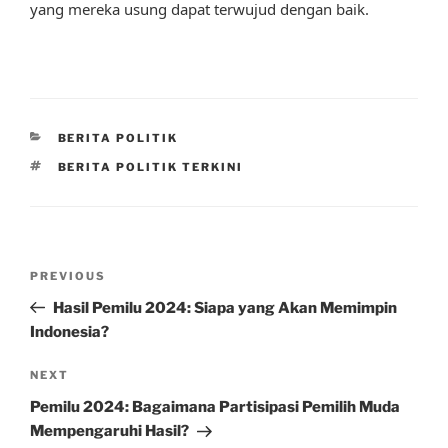
yang mereka usung dapat terwujud dengan baik.
CATEGORIES
BERITA POLITIK
TAGS
BERITA POLITIK TERKINI
Post
Previous
PREVIOUS
navigation
Post
Hasil Pemilu 2024: Siapa yang Akan Memimpin
Indonesia?
Next
NEXT
Post
Pemilu 2024: Bagaimana Partisipasi Pemilih Muda
Mempengaruhi Hasil?