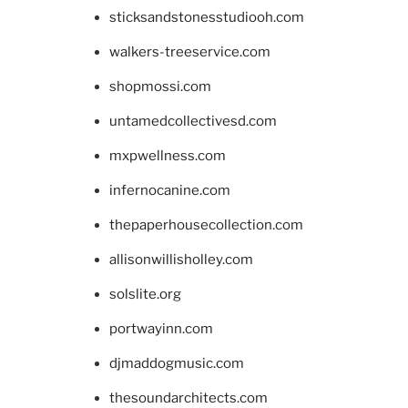
sticksandstonesstudiooh.com
walkers-treeservice.com
shopmossi.com
untamedcollectivesd.com
mxpwellness.com
infernocanine.com
thepaperhousecollection.com
allisonwillisholley.com
solslite.org
portwayinn.com
djmaddogmusic.com
thesoundarchitects.com