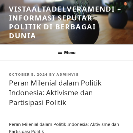
Skip
VISTAALTADELVERAMENDI –
to
INFORMASI SEPUTAR
content
POLITIK DI BERBAGAI
DUNIA
Menu
POSTED
OCTOBER 5, 2024
BY
ADMINVIS
ON
Peran Milenial dalam Politik
Indonesia: Aktivisme dan
Partisipasi Politik
Peran Milenial dalam Politik Indonesia: Aktivisme dan
Partisipasi Politik