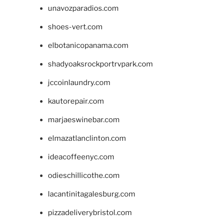
unavozparadios.com
shoes-vert.com
elbotanicopanama.com
shadyoaksrockportrvpark.com
jccoinlaundry.com
kautorepair.com
marjaeswinebar.com
elmazatlanclinton.com
ideacoffeenyc.com
odieschillicothe.com
lacantinitagalesburg.com
pizzadeliverybristol.com