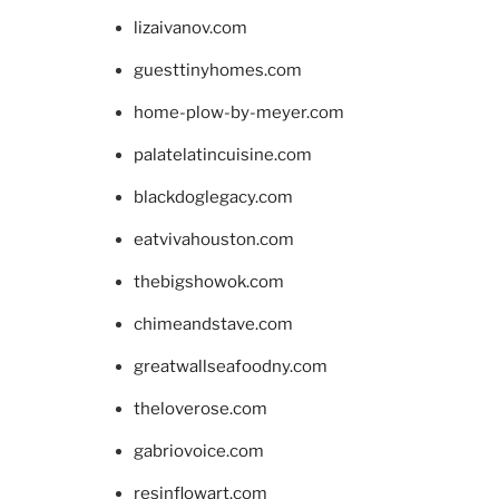
lizaivanov.com
guesttinyhomes.com
home-plow-by-meyer.com
palatelatincuisine.com
blackdoglegacy.com
eatvivahouston.com
thebigshowok.com
chimeandstave.com
greatwallseafoodny.com
theloverose.com
gabriovoice.com
resinflowart.com