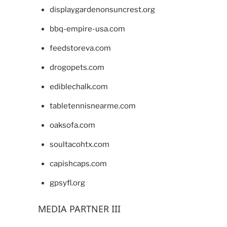
displaygardenonsuncrest.org
bbq-empire-usa.com
feedstoreva.com
drogopets.com
ediblechalk.com
tabletennisnearme.com
oaksofa.com
soultacohtx.com
capishcaps.com
gpsyfl.org
MEDIA PARTNER III