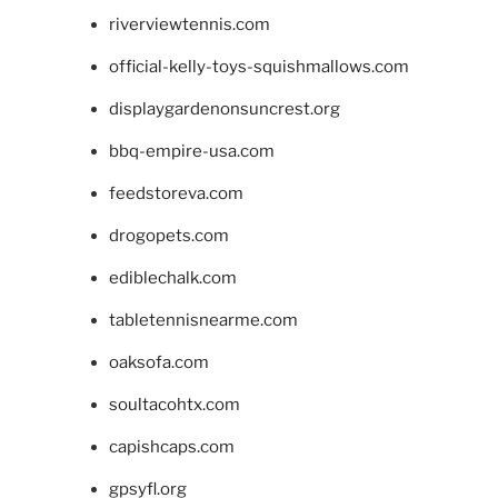
riverviewtennis.com
official-kelly-toys-squishmallows.com
displaygardenonsuncrest.org
bbq-empire-usa.com
feedstoreva.com
drogopets.com
ediblechalk.com
tabletennisnearme.com
oaksofa.com
soultacohtx.com
capishcaps.com
gpsyfl.org