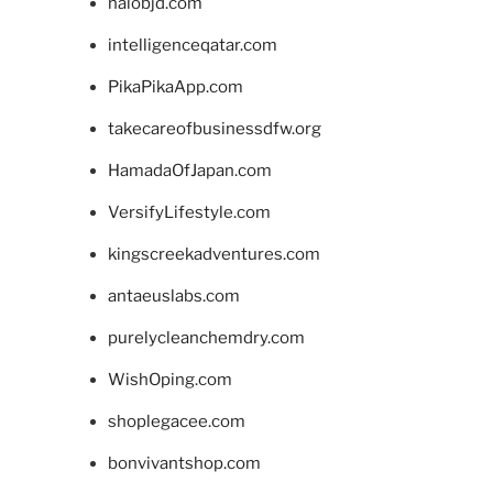
halobjd.com
intelligenceqatar.com
PikaPikaApp.com
takecareofbusinessdfw.org
HamadaOfJapan.com
VersifyLifestyle.com
kingscreekadventures.com
antaeuslabs.com
purelycleanchemdry.com
WishOping.com
shoplegacee.com
bonvivantshop.com