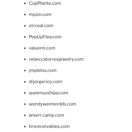
CupPlante.com
mpzin.com
stcreal.com
PopUpFlea.com
valueml.com
rebeccatorresjewelry.com
jmpbliss.com
drjorgerico.com
queensushipa.com
wendyweimerdds.com
ameri-camp.com
hrsreceivables.com