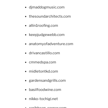
djmaddogmusic.com
thesoundarchitects.com
allin1roofing.com
keepjudgewebb.com
anatomyofadventure.com
drivancastillo.com
cmmedspa.com
midletontkd.com
gardensandgrills.com
basilfoodwine.com
nikko-tochigi.net