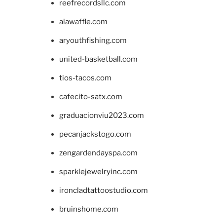
reefrecordsllc.com
alawaffle.com
aryouthfishing.com
united-basketball.com
tios-tacos.com
cafecito-satx.com
graduacionviu2023.com
pecanjackstogo.com
zengardendayspa.com
sparklejewelryinc.com
ironcladtattoostudio.com
bruinshome.com