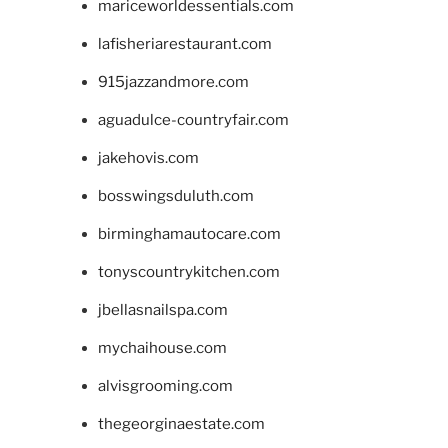
mariceworldessentials.com
lafisheriarestaurant.com
915jazzandmore.com
aguadulce-countryfair.com
jakehovis.com
bosswingsduluth.com
birminghamautocare.com
tonyscountrykitchen.com
jbellasnailspa.com
mychaihouse.com
alvisgrooming.com
thegeorginaestate.com