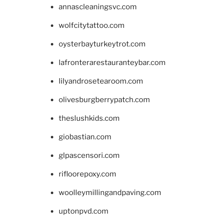
annascleaningsvc.com
wolfcitytattoo.com
oysterbayturkeytrot.com
lafronterarestauranteybar.com
lilyandrosetearoom.com
olivesburgberrypatch.com
theslushkids.com
giobastian.com
glpascensori.com
rifloorepoxy.com
woolleymillingandpaving.com
uptonpvd.com