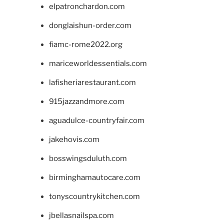
elpatronchardon.com
donglaishun-order.com
fiamc-rome2022.org
mariceworldessentials.com
lafisheriarestaurant.com
915jazzandmore.com
aguadulce-countryfair.com
jakehovis.com
bosswingsduluth.com
birminghamautocare.com
tonyscountrykitchen.com
jbellasnailspa.com