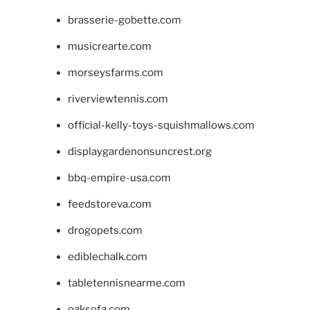
brasserie-gobette.com
musicrearte.com
morseysfarms.com
riverviewtennis.com
official-kelly-toys-squishmallows.com
displaygardenonsuncrest.org
bbq-empire-usa.com
feedstoreva.com
drogopets.com
ediblechalk.com
tabletennisnearme.com
oaksofa.com