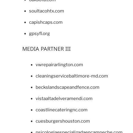
soultacohtx.com
capishcaps.com
gpsyfl.org
MEDIA PARTNER III
vwrepairarlington.com
cleaningservicebaltimore-md.com
beckslandscapeandfence.com
vistaaltadelveramendi.com
coastlinecateringnc.com
cuesburgershouston.com
psicologiaespecializadaencampeche.com