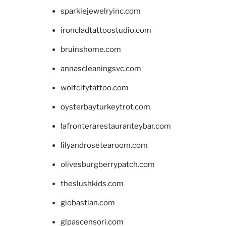
sparklejewelryinc.com
ironcladtattoostudio.com
bruinshome.com
annascleaningsvc.com
wolfcitytattoo.com
oysterbayturkeytrot.com
lafronterarestauranteybar.com
lilyandrosetearoom.com
olivesburgberrypatch.com
theslushkids.com
giobastian.com
glpascensori.com