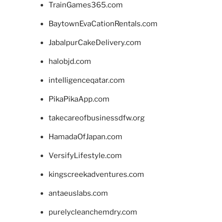
TrainGames365.com
BaytownEvaCationRentals.com
JabalpurCakeDelivery.com
halobjd.com
intelligenceqatar.com
PikaPikaApp.com
takecareofbusinessdfw.org
HamadaOfJapan.com
VersifyLifestyle.com
kingscreekadventures.com
antaeuslabs.com
purelycleanchemdry.com