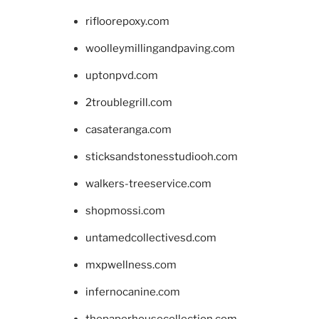
rifloorepoxy.com
woolleymillingandpaving.com
uptonpvd.com
2troublegrill.com
casateranga.com
sticksandstonesstudiooh.com
walkers-treeservice.com
shopmossi.com
untamedcollectivesd.com
mxpwellness.com
infernocanine.com
thepaperhousecollection.com