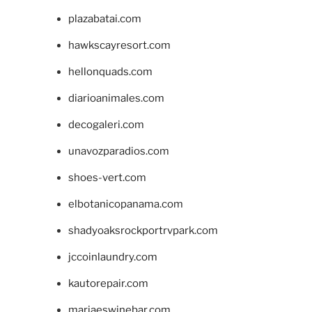
plazabatai.com
hawkscayresort.com
hellonquads.com
diarioanimales.com
decogaleri.com
unavozparadios.com
shoes-vert.com
elbotanicopanama.com
shadyoaksrockportrvpark.com
jccoinlaundry.com
kautorepair.com
marjaeswinebar.com