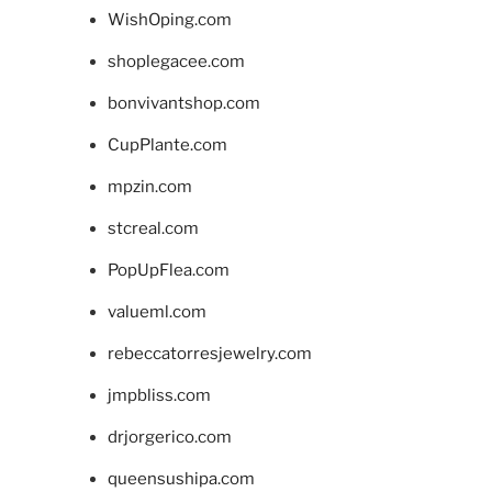
WishOping.com
shoplegacee.com
bonvivantshop.com
CupPlante.com
mpzin.com
stcreal.com
PopUpFlea.com
valueml.com
rebeccatorresjewelry.com
jmpbliss.com
drjorgerico.com
queensushipa.com