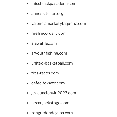
missblackpasadena.com
anneskitchen.org
valenciamarketytaqueria.com
reefrecordsllc.com
alawaffle.com
aryouthfishing.com
united-basketball.com
tios-tacos.com
cafecito-satx.com
graduacionviu2023.com
pecanjackstogo.com
zengardendayspa.com