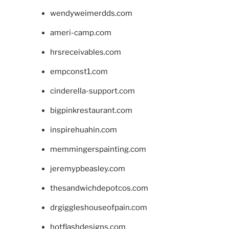
wendyweimerdds.com
ameri-camp.com
hrsreceivables.com
empconst1.com
cinderella-support.com
bigpinkrestaurant.com
inspirehuahin.com
memmingerspainting.com
jeremypbeasley.com
thesandwichdepotcos.com
drgiggleshouseofpain.com
hotflashdesigns.com