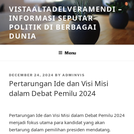
Skip
VISTAALTADELVERAMENDI –
to
INFORMASI SEPUTAR
content
POLITIK DI BERBAGAI
DUNIA
Menu
POSTED
DECEMBER 24, 2024
BY
ADMINVIS
ON
Pertarungan Ide dan Visi Misi
dalam Debat Pemilu 2024
Pertarungan Ide dan Visi Misi dalam Debat Pemilu 2024
menjadi fokus utama para kandidat yang akan
bertarung dalam pemilihan presiden mendatang.