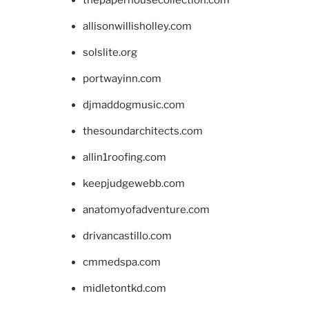
allisonwillisholley.com
solslite.org
portwayinn.com
djmaddogmusic.com
thesoundarchitects.com
allin1roofing.com
keepjudgewebb.com
anatomyofadventure.com
drivancastillo.com
cmmedspa.com
midletontkd.com