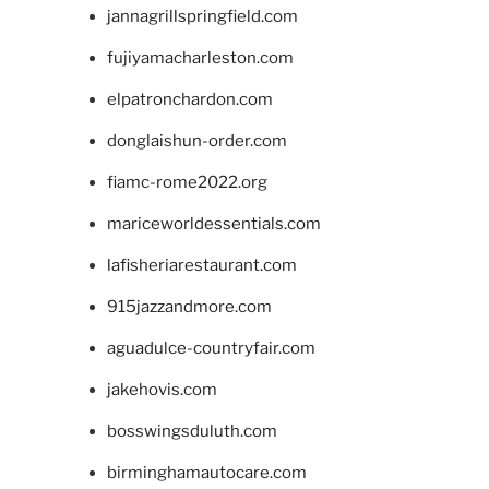
jannagrillspringfield.com
fujiyamacharleston.com
elpatronchardon.com
donglaishun-order.com
fiamc-rome2022.org
mariceworldessentials.com
lafisheriarestaurant.com
915jazzandmore.com
aguadulce-countryfair.com
jakehovis.com
bosswingsduluth.com
birminghamautocare.com