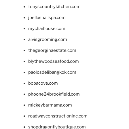
tonyscountrykitchen.com
jbellasnailspa.com
mychaihouse.com
alvisgrooming.com
thegeorginaestate.com
blythewoodseafood.com
paolosdelibangkok.com
bobacove.com
phoone24brookfield.com
mickeybarmama.com
roadwayconstructioninc.com
shopdragonflyboutique.com