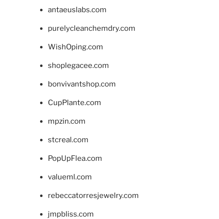
antaeuslabs.com
purelycleanchemdry.com
WishOping.com
shoplegacee.com
bonvivantshop.com
CupPlante.com
mpzin.com
stcreal.com
PopUpFlea.com
valueml.com
rebeccatorresjewelry.com
jmpbliss.com