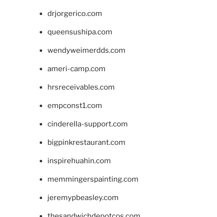
drjorgerico.com
queensushipa.com
wendyweimerdds.com
ameri-camp.com
hrsreceivables.com
empconst1.com
cinderella-support.com
bigpinkrestaurant.com
inspirehuahin.com
memmingerspainting.com
jeremypbeasley.com
thesandwichdepotcos.com