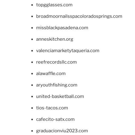
topgglasses.com
broadmoornailsspacoloradosprings.com
missblackpasadena.com
anneskitchen.org
valenciamarketytaqueria.com
reefrecordsllc.com
alawaffle.com
aryouthfishing.com
united-basketball.com
tios-tacos.com
cafecito-satx.com
graduacionviu2023.com