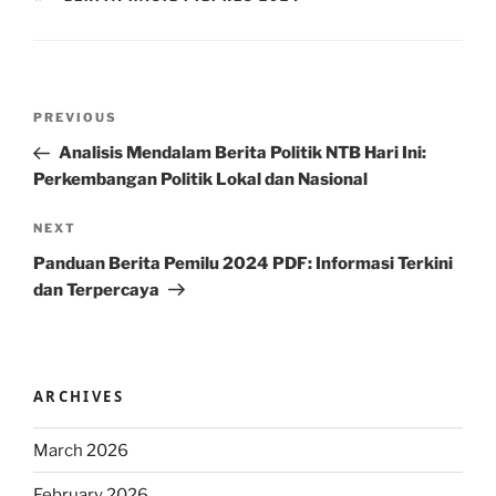
Post
Previous
PREVIOUS
navigation
Post
Analisis Mendalam Berita Politik NTB Hari Ini:
Perkembangan Politik Lokal dan Nasional
Next
NEXT
Post
Panduan Berita Pemilu 2024 PDF: Informasi Terkini
dan Terpercaya
ARCHIVES
March 2026
February 2026