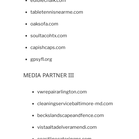
ediblechalk.com
tabletennisnearme.com
oaksofa.com
soultacohtx.com
capishcaps.com
gpsyfl.org
MEDIA PARTNER III
vwrepairarlington.com
cleaningservicebaltimore-md.com
beckslandscapeandfence.com
vistaaltadelveramendi.com
coastlinecateringnc.com