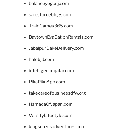
balanceyoganj.com
salesforceblogs.com
TrainGames365.com
BaytownEvaCationRentals.com
JabalpurCakeDelivery.com
halobjd.com
intelligenceqatar.com
PikaPikaApp.com
takecareofbusinessdfw.org
HamadaOfJapan.com
VersifyLifestyle.com
kingscreekadventures.com