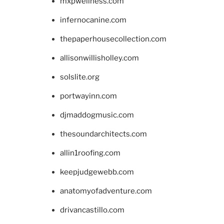
mxpwellness.com
infernocanine.com
thepaperhousecollection.com
allisonwillisholley.com
solslite.org
portwayinn.com
djmaddogmusic.com
thesoundarchitects.com
allin1roofing.com
keepjudgewebb.com
anatomyofadventure.com
drivancastillo.com