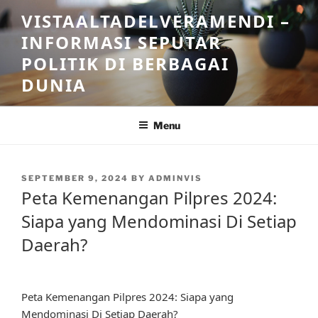
Skip
VISTAALTADELVERAMENDI –
to
INFORMASI SEPUTAR
content
POLITIK DI BERBAGAI
DUNIA
Menu
POSTED
SEPTEMBER 9, 2024
BY
ADMINVIS
ON
Peta Kemenangan Pilpres 2024:
Siapa yang Mendominasi Di Setiap
Daerah?
Peta Kemenangan Pilpres 2024: Siapa yang
Mendominasi Di Setiap Daerah?