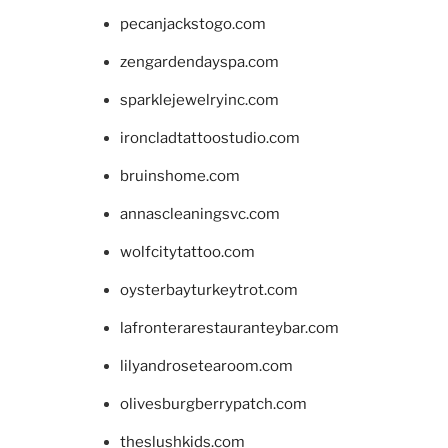
pecanjackstogo.com
zengardendayspa.com
sparklejewelryinc.com
ironcladtattoostudio.com
bruinshome.com
annascleaningsvc.com
wolfcitytattoo.com
oysterbayturkeytrot.com
lafronterarestauranteybar.com
lilyandrosetearoom.com
olivesburgberrypatch.com
theslushkids.com