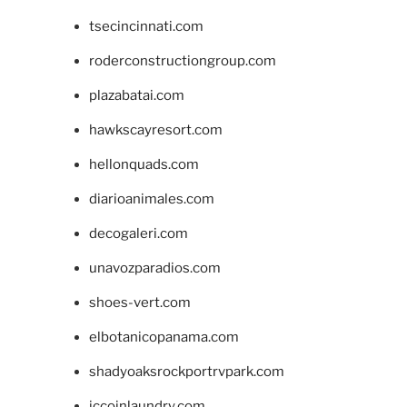
tsecincinnati.com
roderconstructiongroup.com
plazabatai.com
hawkscayresort.com
hellonquads.com
diarioanimales.com
decogaleri.com
unavozparadios.com
shoes-vert.com
elbotanicopanama.com
shadyoaksrockportrvpark.com
jccoinlaundry.com