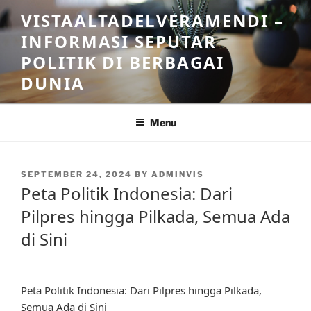
Skip
VISTAALTADELVERAMENDI –
to
INFORMASI SEPUTAR
content
POLITIK DI BERBAGAI
DUNIA
Menu
POSTED
SEPTEMBER 24, 2024
BY
ADMINVIS
ON
Peta Politik Indonesia: Dari
Pilpres hingga Pilkada, Semua Ada
di Sini
Peta Politik Indonesia: Dari Pilpres hingga Pilkada,
Semua Ada di Sini