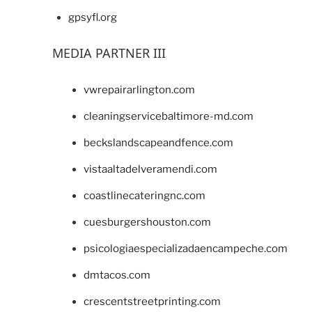
gpsyfl.org
MEDIA PARTNER III
vwrepairarlington.com
cleaningservicebaltimore-md.com
beckslandscapeandfence.com
vistaaltadelveramendi.com
coastlinecateringnc.com
cuesburgershouston.com
psicologiaespecializadaencampeche.com
dmtacos.com
crescentstreetprinting.com