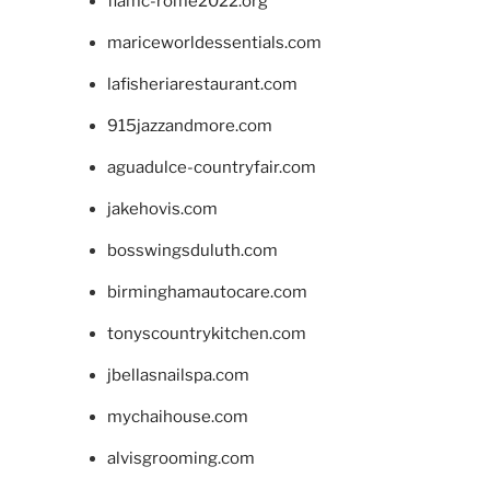
fiamc-rome2022.org
mariceworldessentials.com
lafisheriarestaurant.com
915jazzandmore.com
aguadulce-countryfair.com
jakehovis.com
bosswingsduluth.com
birminghamautocare.com
tonyscountrykitchen.com
jbellasnailspa.com
mychaihouse.com
alvisgrooming.com