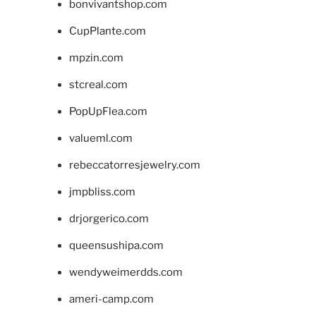
bonvivantshop.com
CupPlante.com
mpzin.com
stcreal.com
PopUpFlea.com
valueml.com
rebeccatorresjewelry.com
jmpbliss.com
drjorgerico.com
queensushipa.com
wendyweimerdds.com
ameri-camp.com