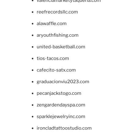
valenciamarketytaqueria.com
reefrecordsllc.com
alawaffle.com
aryouthfishing.com
united-basketball.com
tios-tacos.com
cafecito-satx.com
graduacionviu2023.com
pecanjackstogo.com
zengardendayspa.com
sparklejewelryinc.com
ironcladtattoostudio.com