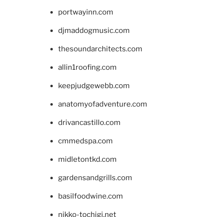
portwayinn.com
djmaddogmusic.com
thesoundarchitects.com
allin1roofing.com
keepjudgewebb.com
anatomyofadventure.com
drivancastillo.com
cmmedspa.com
midletontkd.com
gardensandgrills.com
basilfoodwine.com
nikko-tochigi.net