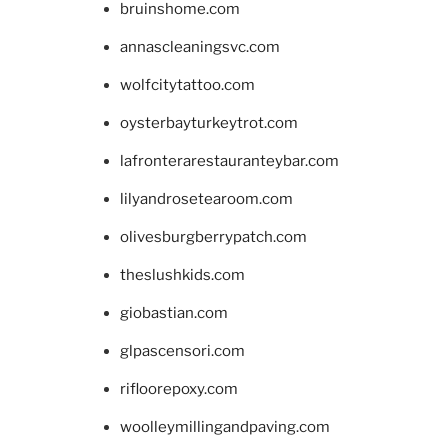
bruinshome.com
annascleaningsvc.com
wolfcitytattoo.com
oysterbayturkeytrot.com
lafronterarestauranteybar.com
lilyandrosetearoom.com
olivesburgberrypatch.com
theslushkids.com
giobastian.com
glpascensori.com
rifloorepoxy.com
woolleymillingandpaving.com