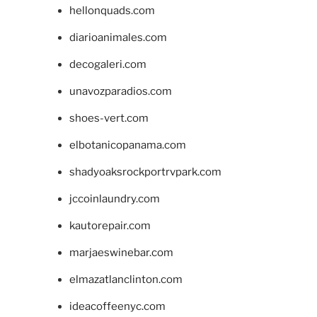
hellonquads.com
diarioanimales.com
decogaleri.com
unavozparadios.com
shoes-vert.com
elbotanicopanama.com
shadyoaksrockportrvpark.com
jccoinlaundry.com
kautorepair.com
marjaeswinebar.com
elmazatlanclinton.com
ideacoffeenyc.com