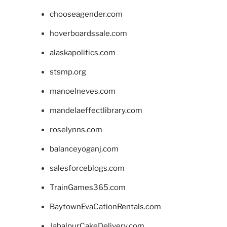
chooseagender.com
hoverboardssale.com
alaskapolitics.com
stsmp.org
manoelneves.com
mandelaeffectlibrary.com
roselynns.com
balanceyoganj.com
salesforceblogs.com
TrainGames365.com
BaytownEvaCationRentals.com
JabalpurCakeDelivery.com