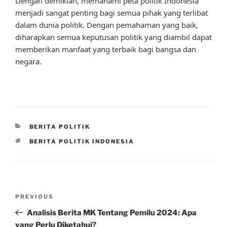
Dengan demikian, memahami peta politik Indonesia
menjadi sangat penting bagi semua pihak yang terlibat
dalam dunia politik. Dengan pemahaman yang baik,
diharapkan semua keputusan politik yang diambil dapat
memberikan manfaat yang terbaik bagi bangsa dan
negara.
CATEGORIES
BERITA POLITIK
TAGS
BERITA POLITIK INDONESIA
Post
Previous
PREVIOUS
navigation
Post
Analisis Berita MK Tentang Pemilu 2024: Apa
yang Perlu Diketahui?