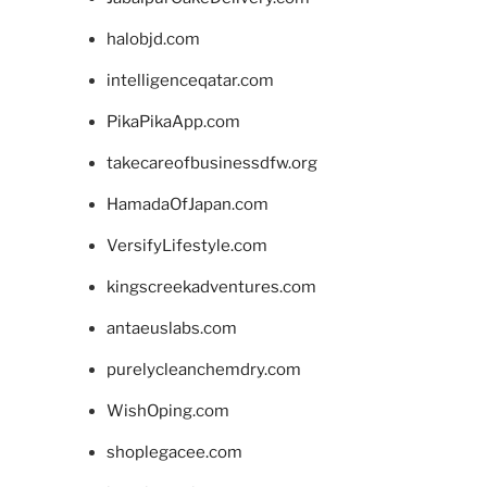
halobjd.com
intelligenceqatar.com
PikaPikaApp.com
takecareofbusinessdfw.org
HamadaOfJapan.com
VersifyLifestyle.com
kingscreekadventures.com
antaeuslabs.com
purelycleanchemdry.com
WishOping.com
shoplegacee.com