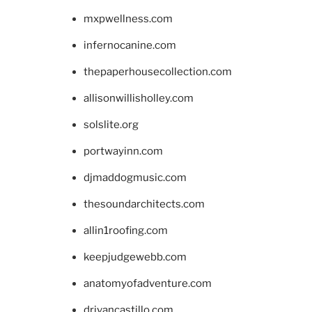
mxpwellness.com
infernocanine.com
thepaperhousecollection.com
allisonwillisholley.com
solslite.org
portwayinn.com
djmaddogmusic.com
thesoundarchitects.com
allin1roofing.com
keepjudgewebb.com
anatomyofadventure.com
drivancastillo.com