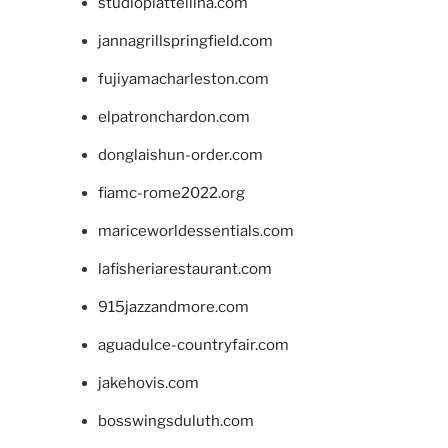
studiopiattellina.com
jannagrillspringfield.com
fujiyamacharleston.com
elpatronchardon.com
donglaishun-order.com
fiamc-rome2022.org
mariceworldessentials.com
lafisheriarestaurant.com
915jazzandmore.com
aguadulce-countryfair.com
jakehovis.com
bosswingsduluth.com