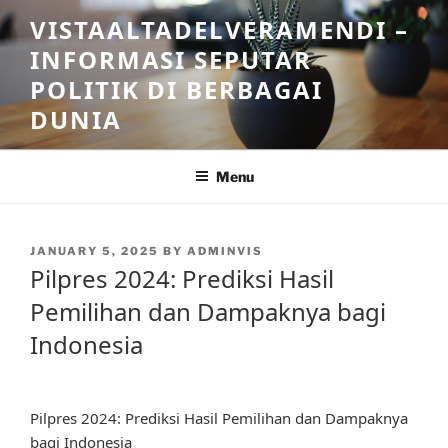
Skip
VISTAALTADELVERAMENDI –
to
INFORMASI SEPUTAR
content
POLITIK DI BERBAGAI
DUNIA
Menu
POSTED
JANUARY 5, 2025
BY
ADMINVIS
ON
Pilpres 2024: Prediksi Hasil
Pemilihan dan Dampaknya bagi
Indonesia
Pilpres 2024: Prediksi Hasil Pemilihan dan Dampaknya
bagi Indonesia