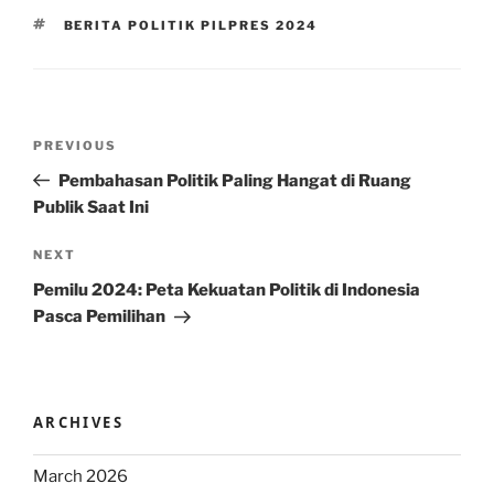
TAGS
BERITA POLITIK PILPRES 2024
Post
Previous
PREVIOUS
navigation
Post
Pembahasan Politik Paling Hangat di Ruang
Publik Saat Ini
Next
NEXT
Post
Pemilu 2024: Peta Kekuatan Politik di Indonesia
Pasca Pemilihan
ARCHIVES
March 2026