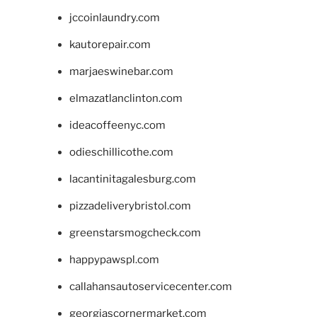
jccoinlaundry.com
kautorepair.com
marjaeswinebar.com
elmazatlanclinton.com
ideacoffeenyc.com
odieschillicothe.com
lacantinitagalesburg.com
pizzadeliverybristol.com
greenstarsmogcheck.com
happypawspl.com
callahansautoservicecenter.com
georgiascornermarket.com