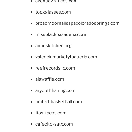
avenue26tacos.com
topgglasses.com
broadmoornailsspacoloradosprings.com
missblackpasadena.com
anneskitchen.org
valenciamarketytaqueria.com
reefrecordsllc.com
alawaffle.com
aryouthfishing.com
united-basketball.com
tios-tacos.com
cafecito-satx.com