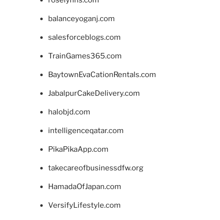
balanceyoganj.com
salesforceblogs.com
TrainGames365.com
BaytownEvaCationRentals.com
JabalpurCakeDelivery.com
halobjd.com
intelligenceqatar.com
PikaPikaApp.com
takecareofbusinessdfw.org
HamadaOfJapan.com
VersifyLifestyle.com