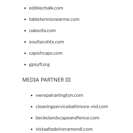
ediblechalk.com
tabletennisnearme.com
oaksofa.com
soultacohtx.com
capishcaps.com
gpsyfl.org
MEDIA PARTNER III
vwrepairarlington.com
cleaningservicebaltimore-md.com
beckslandscapeandfence.com
vistaaltadelveramendi.com