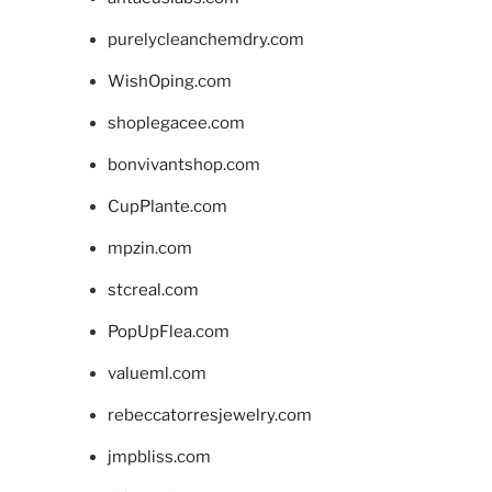
purelycleanchemdry.com
WishOping.com
shoplegacee.com
bonvivantshop.com
CupPlante.com
mpzin.com
stcreal.com
PopUpFlea.com
valueml.com
rebeccatorresjewelry.com
jmpbliss.com