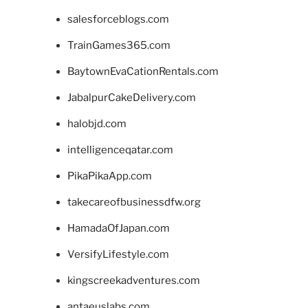
salesforceblogs.com
TrainGames365.com
BaytownEvaCationRentals.com
JabalpurCakeDelivery.com
halobjd.com
intelligenceqatar.com
PikaPikaApp.com
takecareofbusinessdfw.org
HamadaOfJapan.com
VersifyLifestyle.com
kingscreekadventures.com
antaeuslabs.com