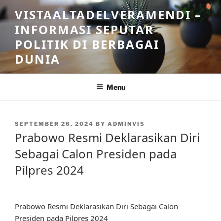
Skip
VISTAALTADELVERAMENDI –
to
INFORMASI SEPUTAR
content
POLITIK DI BERBAGAI
DUNIA
Menu
POSTED
SEPTEMBER 26, 2024
BY
ADMINVIS
ON
Prabowo Resmi Deklarasikan Diri
Sebagai Calon Presiden pada
Pilpres 2024
Prabowo Resmi Deklarasikan Diri Sebagai Calon
Presiden pada Pilpres 2024