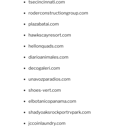
tsecincinnati.com
roderconstructiongroup.com
plazabatai.com
hawkscayresort.com
hellonquads.com
diarioanimales.com
decogaleri.com
unavozparadios.com
shoes-vert.com
elbotanicopanama.com
shadyoaksrockportrvpark.com
jccoinlaundry.com