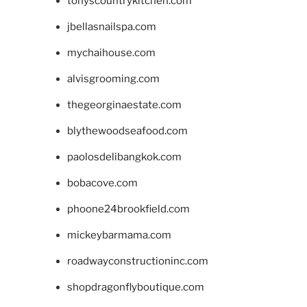
tonyscountrykitchen.com
jbellasnailspa.com
mychaihouse.com
alvisgrooming.com
thegeorginaestate.com
blythewoodseafood.com
paolosdelibangkok.com
bobacove.com
phoone24brookfield.com
mickeybarmama.com
roadwayconstructioninc.com
shopdragonflyboutique.com