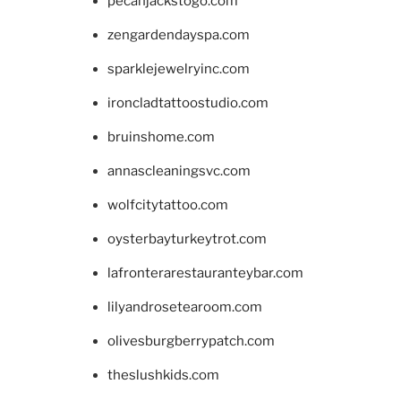
pecanjackstogo.com
zengardendayspa.com
sparklejewelryinc.com
ironcladtattoostudio.com
bruinshome.com
annascleaningsvc.com
wolfcitytattoo.com
oysterbayturkeytrot.com
lafronterarestauranteybar.com
lilyandrosetearoom.com
olivesburgberrypatch.com
theslushkids.com