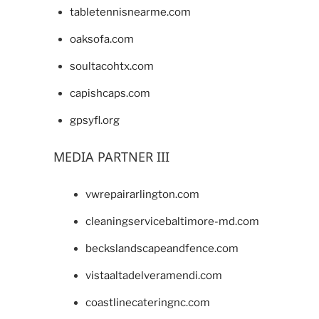
tabletennisnearme.com
oaksofa.com
soultacohtx.com
capishcaps.com
gpsyfl.org
MEDIA PARTNER III
vwrepairarlington.com
cleaningservicebaltimore-md.com
beckslandscapeandfence.com
vistaaltadelveramendi.com
coastlinecateringnc.com