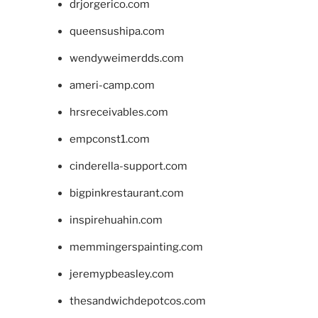
drjorgerico.com
queensushipa.com
wendyweimerdds.com
ameri-camp.com
hrsreceivables.com
empconst1.com
cinderella-support.com
bigpinkrestaurant.com
inspirehuahin.com
memmingerspainting.com
jeremypbeasley.com
thesandwichdepotcos.com