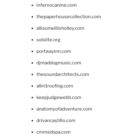
infernocanine.com
thepaperhousecollection.com
allisonwillisholley.com
solslite.org
portwayinn.com
djmaddogmusic.com
thesoundarchitects.com
allin1roofing.com
keepjudgewebb.com
anatomyofadventure.com
drivancastillo.com
cmmedspa.com