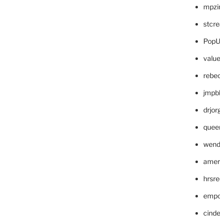
mpzi
stcr
PopU
valu
rebe
jmpb
drjor
quee
wend
amer
hrsr
empc
cinde