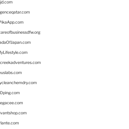
bjd.com
ligenceqatar.com
PikaApp.com
careofbusinessdfw.org
daOfJapan.com
fyLifestyle.com
screekadventures.com
euslabs.com
lycleanchemdry.com
Oping.com
legacee.com
ivantshop.com
lante.com