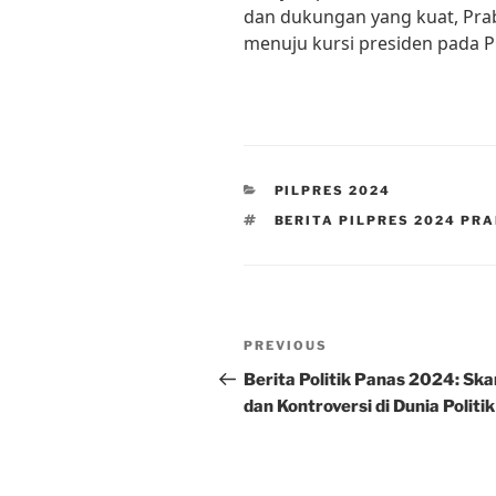
dan dukungan yang kuat, Pra
menuju kursi presiden pada Pi
CATEGORIES
PILPRES 2024
TAGS
BERITA PILPRES 2024 PR
Post
Previous
PREVIOUS
navigation
Post
Berita Politik Panas 2024: Ska
dan Kontroversi di Dunia Politik