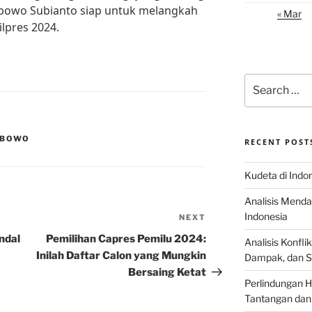
bowo Subianto siap untuk melangkah
« Mar
lpres 2024.
Search
for:
ABOWO
RECENT POST
Kudeta di Indo
Analisis Menda
Indonesia
NEXT
Next
Post
ndal
Pemilihan Capres Pemilu 2024:
Analisis Konflik
Inilah Daftar Calon yang Mungkin
Dampak, dan S
Bersaing Ketat
Perlindungan H
Tantangan dan