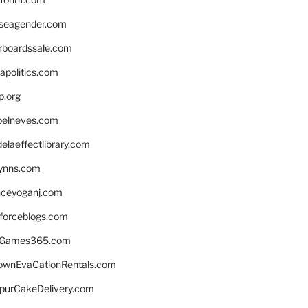
seagender.com
rboardssale.com
apolitics.com
p.org
elneves.com
laeffectlibrary.com
lynns.com
nceyoganj.com
sforceblogs.com
nGames365.com
ownEvaCationRentals.com
lpurCakeDelivery.com