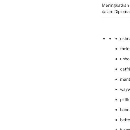
Meningkatkan 
dalam Diplomas
okhe
thei
unbo
catfr
maria
wayw
pidf
banc
bett
hing