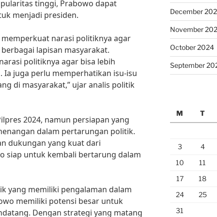
opularitas tinggi, Prabowo dapat
December 20
uk menjadi presiden.
November 20
u memperkuat narasi politiknya agar
October 2024
berbagai lapisan masyarakat.
rasi politiknya agar bisa lebih
September 20
. Ia juga perlu memperhatikan isu-isu
g di masyarakat,” ujar analis politik
M
T
ilpres 2024, namun persiapan yang
enangan dalam pertarungan politik.
an dukungan yang kuat dari
3
4
o siap untuk kembali bertarung dalam
10
11
17
18
itik yang memiliki pengalaman dalam
24
25
abowo memiliki potensi besar untuk
31
ndatang. Dengan strategi yang matang