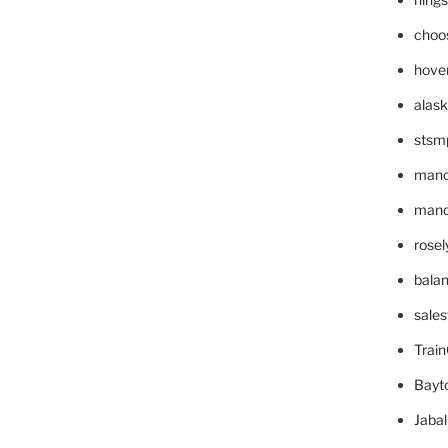
choo
hove
alask
stsm
mano
mande
rose
bala
sale
Trai
Bayt
Jaba