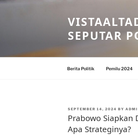
Skip
to
VISTAALTA
content
SEPUTAR P
Berita Politik
Pemilu 2024
POSTED
SEPTEMBER 14, 2024
BY
ADMI
ON
Prabowo Siapkan Di
Apa Strateginya?