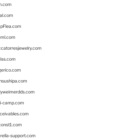
n.com
eal.com
pFlea.com
eml.com
ccatorresjewelry.com
liss.com
gerico.com
nsushipa.com
yweimerdds.com
i-camp.com
eceivables.com
onst1.com
rella-support.com