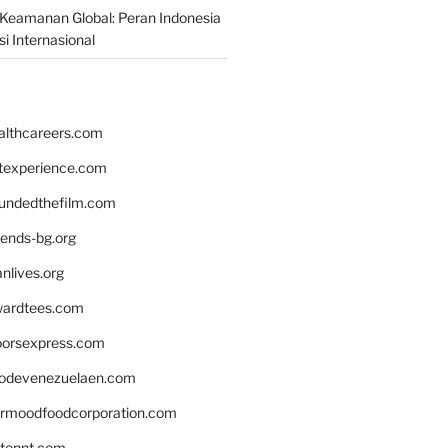
Keamanan Global: Peran Indonesia
i Internasional
althcareers.com
ntexperience.com
undedthefilm.com
iends-bg.org
nlives.org
ardtees.com
loorsexpress.com
odevenezuelaen.com
ermoodfoodcorporation.com
stonnt.com