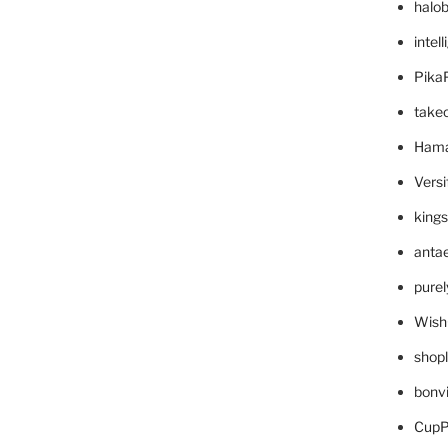
halo
intel
Pika
take
Hama
Versi
king
anta
pure
Wish
shop
bonv
CupP