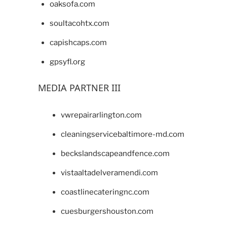
oaksofa.com
soultacohtx.com
capishcaps.com
gpsyfl.org
MEDIA PARTNER III
vwrepairarlington.com
cleaningservicebaltimore-md.com
beckslandscapeandfence.com
vistaaltadelveramendi.com
coastlinecateringnc.com
cuesburgershouston.com