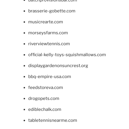
batchprovisionsbar.com
brasserie-gobette.com
musicrearte.com
morseysfarms.com
riverviewtennis.com
official-kelly-toys-squishmallows.com
displaygardenonsuncrest.org
bbq-empire-usa.com
feedstoreva.com
drogopets.com
ediblechalk.com
tabletennisnearme.com