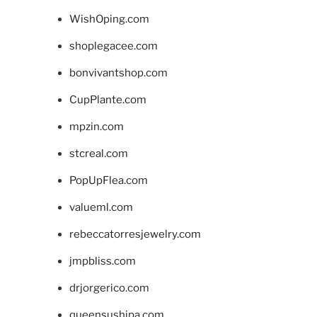
WishOping.com
shoplegacee.com
bonvivantshop.com
CupPlante.com
mpzin.com
stcreal.com
PopUpFlea.com
valueml.com
rebeccatorresjewelry.com
jmpbliss.com
drjorgerico.com
queensushipa.com