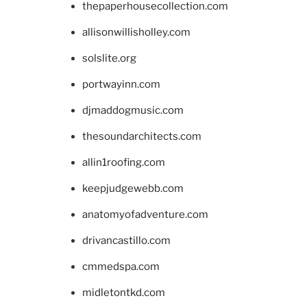
thepaperhousecollection.com
allisonwillisholley.com
solslite.org
portwayinn.com
djmaddogmusic.com
thesoundarchitects.com
allin1roofing.com
keepjudgewebb.com
anatomyofadventure.com
drivancastillo.com
cmmedspa.com
midletontkd.com