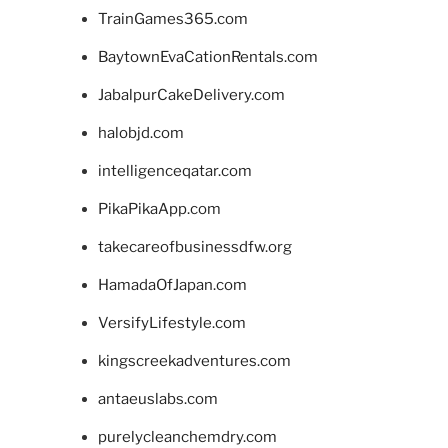
TrainGames365.com
BaytownEvaCationRentals.com
JabalpurCakeDelivery.com
halobjd.com
intelligenceqatar.com
PikaPikaApp.com
takecareofbusinessdfw.org
HamadaOfJapan.com
VersifyLifestyle.com
kingscreekadventures.com
antaeuslabs.com
purelycleanchemdry.com