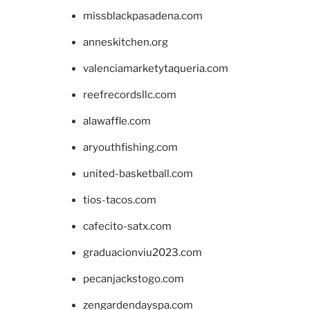
missblackpasadena.com
anneskitchen.org
valenciamarketytaqueria.com
reefrecordsllc.com
alawaffle.com
aryouthfishing.com
united-basketball.com
tios-tacos.com
cafecito-satx.com
graduacionviu2023.com
pecanjackstogo.com
zengardendayspa.com