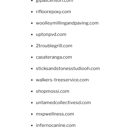
glpascensori.com
rifloorepoxy.com
woolleymillingandpaving.com
uptonpvd.com
2troublegrill.com
casateranga.com
sticksandstonesstudiooh.com
walkers-treeservice.com
shopmossi.com
untamedcollectivesd.com
mxpwellness.com
infernocanine.com