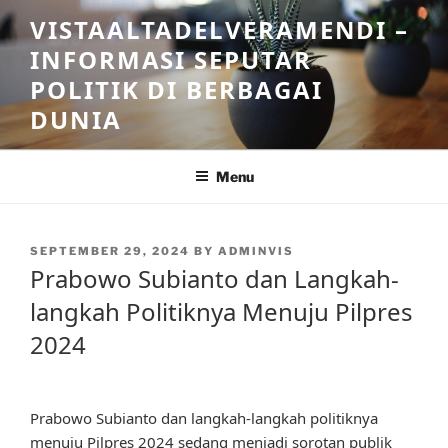
Skip
VISTAALTADELVERAMENDI –
to
INFORMASI SEPUTAR
content
POLITIK DI BERBAGAI
DUNIA
Menu
POSTED
SEPTEMBER 29, 2024
BY
ADMINVIS
ON
Prabowo Subianto dan Langkah-
langkah Politiknya Menuju Pilpres
2024
Prabowo Subianto dan langkah-langkah politiknya
menuju Pilpres 2024 sedang menjadi sorotan publik