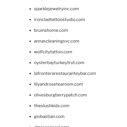
sparklejewelryinc.com
ironcladtattoostudio.com
bruinshome.com
annascleaningsvc.com
wolfcitytattoo.com
oysterbayturkeytrot.com
lafronterarestauranteybar.com
lilyandrosetearoom.com
olivesburgberrypatch.com
theslushkids.com
giobastian.com