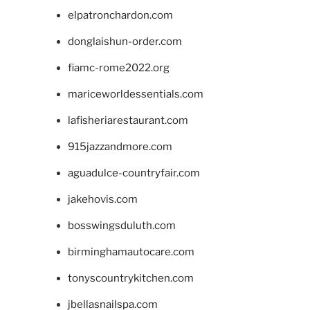
elpatronchardon.com
donglaishun-order.com
fiamc-rome2022.org
mariceworldessentials.com
lafisheriarestaurant.com
915jazzandmore.com
aguadulce-countryfair.com
jakehovis.com
bosswingsduluth.com
birminghamautocare.com
tonyscountrykitchen.com
jbellasnailspa.com