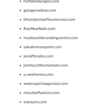
hotflashdesigns.com
garagenadeau.com
lifestylechauffeurservice.com
EverNewNails.com
insideoutdecoratingcentre.com
salvatoresinpoint.com
jovialfloralco.com
johnlscotthometeam.com
u-seehomes.com
watersportslagonissi.com
mischieffashion.com
eduwyre.com