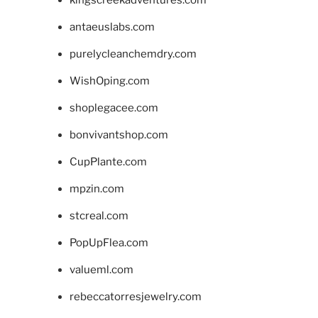
kingscreekadventures.com
antaeuslabs.com
purelycleanchemdry.com
WishOping.com
shoplegacee.com
bonvivantshop.com
CupPlante.com
mpzin.com
stcreal.com
PopUpFlea.com
valueml.com
rebeccatorresjewelry.com