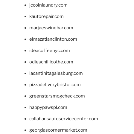
jccoinlaundry.com
kautorepair.com
marjaeswinebar.com
elmazatlanclinton.com
ideacoffeenyc.com
odieschillicothe.com
lacantinitagalesburg.com
pizzadeliverybristol.com
greenstarsmogcheck.com
happypawspl.com
callahansautoservicecenter.com
georgiascornermarket.com