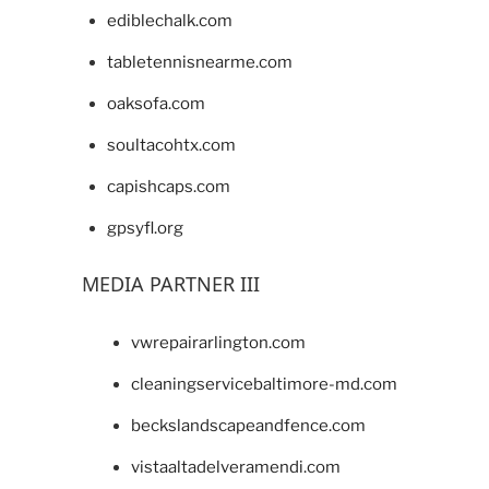
ediblechalk.com
tabletennisnearme.com
oaksofa.com
soultacohtx.com
capishcaps.com
gpsyfl.org
MEDIA PARTNER III
vwrepairarlington.com
cleaningservicebaltimore-md.com
beckslandscapeandfence.com
vistaaltadelveramendi.com