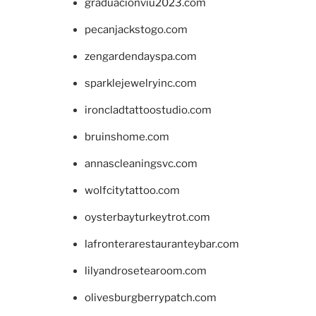
graduacionviu2023.com
pecanjackstogo.com
zengardendayspa.com
sparklejewelryinc.com
ironcladtattoostudio.com
bruinshome.com
annascleaningsvc.com
wolfcitytattoo.com
oysterbayturkeytrot.com
lafronterarestauranteybar.com
lilyandrosetearoom.com
olivesburgberrypatch.com