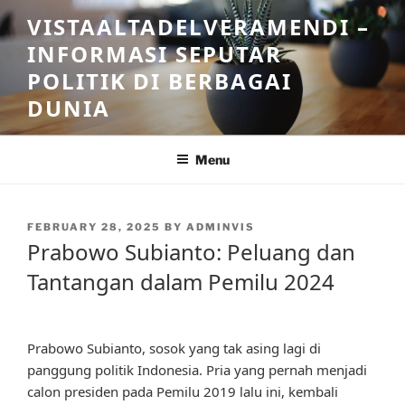
Skip
VISTAALTADELVERAMENDI –
to
INFORMASI SEPUTAR
content
POLITIK DI BERBAGAI
DUNIA
Menu
POSTED
FEBRUARY 28, 2025
BY
ADMINVIS
ON
Prabowo Subianto: Peluang dan
Tantangan dalam Pemilu 2024
Prabowo Subianto, sosok yang tak asing lagi di
panggung politik Indonesia. Pria yang pernah menjadi
calon presiden pada Pemilu 2019 lalu ini, kembali