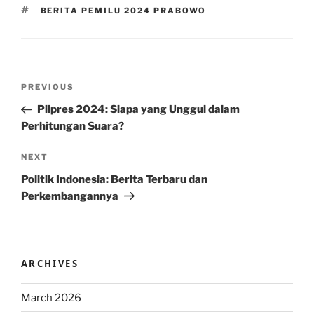
TAGS
BERITA PEMILU 2024 PRABOWO
Post
Previous
PREVIOUS
navigation
Post
Pilpres 2024: Siapa yang Unggul dalam
Perhitungan Suara?
Next
NEXT
Post
Politik Indonesia: Berita Terbaru dan
Perkembangannya
ARCHIVES
March 2026