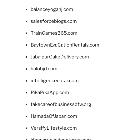
balanceyoganj.com
salesforceblogs.com
TrainGames365.com
BaytownEvaCationRentals.com
JabalpurCakeDelivery.com
halobjd.com
intelligenceqatar.com
PikaPikaApp.com
takecareofbusinessdfw.org
HamadaOfJapan.com
VersifyLifestyle.com