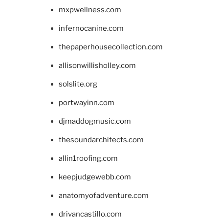
mxpwellness.com
infernocanine.com
thepaperhousecollection.com
allisonwillisholley.com
solslite.org
portwayinn.com
djmaddogmusic.com
thesoundarchitects.com
allin1roofing.com
keepjudgewebb.com
anatomyofadventure.com
drivancastillo.com