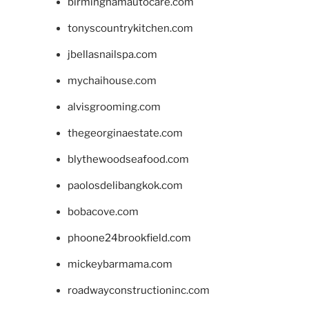
birminghamautocare.com
tonyscountrykitchen.com
jbellasnailspa.com
mychaihouse.com
alvisgrooming.com
thegeorginaestate.com
blythewoodseafood.com
paolosdelibangkok.com
bobacove.com
phoone24brookfield.com
mickeybarmama.com
roadwayconstructioninc.com