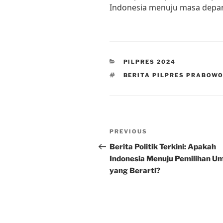
Indonesia menuju masa depan 
CATEGORIES
PILPRES 2024
TAGS
BERITA PILPRES PRABOW
Post
Previous
PREVIOUS
navigation
Post
Berita Politik Terkini: Apakah
Indonesia Menuju Pemilihan 
yang Berarti?