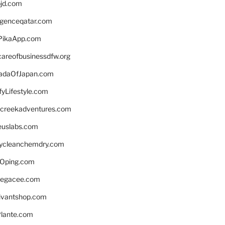
bjd.com
ligenceqatar.com
PikaApp.com
careofbusinessdfw.org
daOfJapan.com
fyLifestyle.com
screekadventures.com
euslabs.com
lycleanchemdry.com
Oping.com
legacee.com
ivantshop.com
lante.com