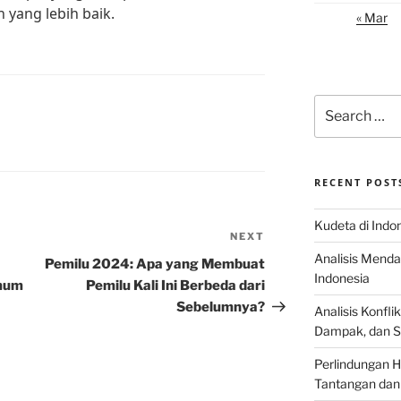
yang lebih baik.
« Mar
Search
for:
O
RECENT POST
Kudeta di Indo
NEXT
Next
Analisis Menda
Post
Pemilu 2024: Apa yang Membuat
Indonesia
Umum
Pemilu Kali Ini Berbeda dari
Sebelumnya?
Analisis Konflik
Dampak, dan S
Perlindungan H
Tantangan dan