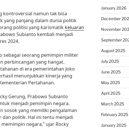
January 2026
 kontroversial namun tak bisa
December 20
ak yang panjang dalam dunia politik
orang politisi yang karismatik
keluaran
November 20
abowo Subianto kembali menjadi
September 20
res 2024.
August 2025
o sebagai seorang pemimpin militer
July 2025
han perbincangan yang hangat.
tahanan di era pemerintahan Joko
June 2025
rhasil menunjukkan kinerja yang
Kementerian Pertahanan.
May 2025
April 2025
ocky Gerung, Prabowo Subianto
untuk menjadi pemimpin negara.
March 2025
n sosok yang memiliki pengalaman
February 2025
 dan politik. Hal ini tentu menjadi
 memimpin negara,” ujar Rocky
January 2025