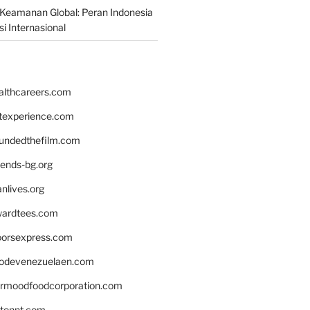
Keamanan Global: Peran Indonesia
i Internasional
althcareers.com
ntexperience.com
undedthefilm.com
iends-bg.org
nlives.org
ardtees.com
loorsexpress.com
odevenezuelaen.com
ermoodfoodcorporation.com
stonnt.com