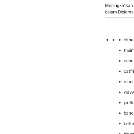
Meningkatkan 
dalam Diplomas
okhe
thei
unbo
catfr
maria
wayw
pidf
banc
bett
hing