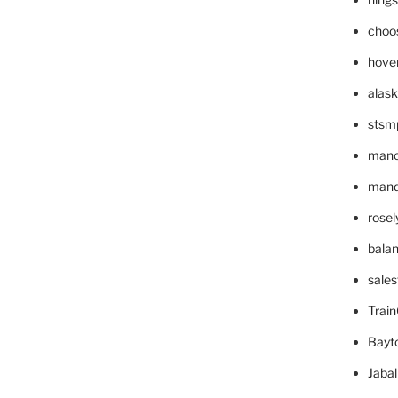
choo
hove
alask
stsm
mano
mande
rose
bala
sale
Trai
Bayt
Jaba