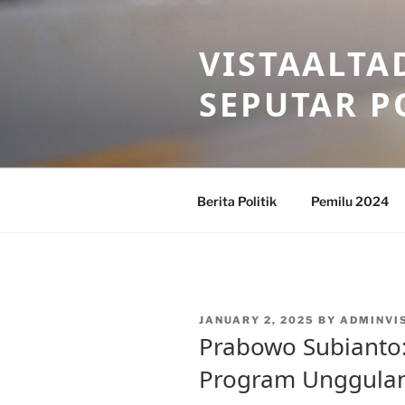
Skip
to
VISTAALTA
content
SEPUTAR P
Berita Politik
Pemilu 2024
POSTED
JANUARY 2, 2025
BY
ADMINVI
ON
Prabowo Subianto:
Program Unggulan