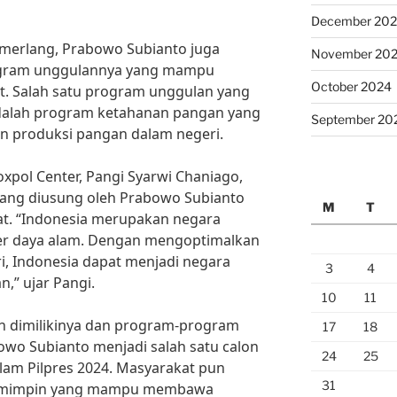
December 20
emerlang, Prabowo Subianto juga
November 20
ogram unggulannya yang mampu
October 2024
t. Salah satu program unggulan yang
dalah program ketahanan pangan yang
September 20
n produksi pangan dalam negeri.
xpol Center, Pangi Syarwi Chaniago,
ang diusung oleh Prabowo Subianto
M
T
t. “Indonesia merupakan negara
er daya alam. Dengan mengoptimalkan
, Indonesia dapat menjadi negara
3
4
,” ujar Pangi.
10
11
ah dimilikinya dan program-program
17
18
wo Subianto menjadi salah satu calon
24
25
lam Pilpres 2024. Masyarakat pun
31
pemimpin yang mampu membawa