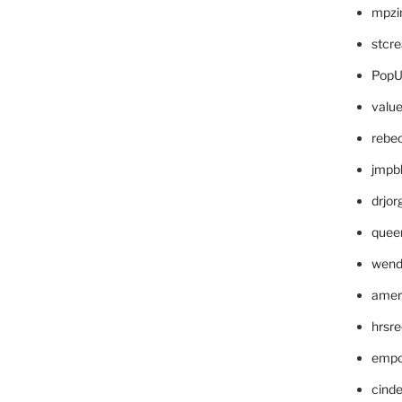
mpzi
stcr
PopU
valu
rebe
jmpb
drjor
quee
wend
amer
hrsr
empc
cinde