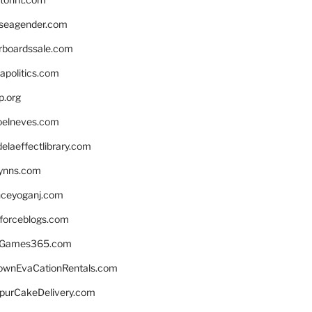
seagender.com
rboardssale.com
apolitics.com
p.org
elneves.com
laeffectlibrary.com
lynns.com
nceyoganj.com
sforceblogs.com
nGames365.com
ownEvaCationRentals.com
lpurCakeDelivery.com