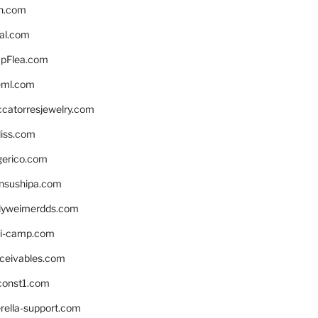
n.com
eal.com
pFlea.com
eml.com
ccatorresjewelry.com
liss.com
gerico.com
nsushipa.com
yweimerdds.com
i-camp.com
eceivables.com
onst1.com
rella-support.com