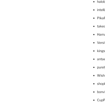
halo
intel
Pika
take
Hama
Versi
king
anta
pure
Wish
shop
bonv
CupP