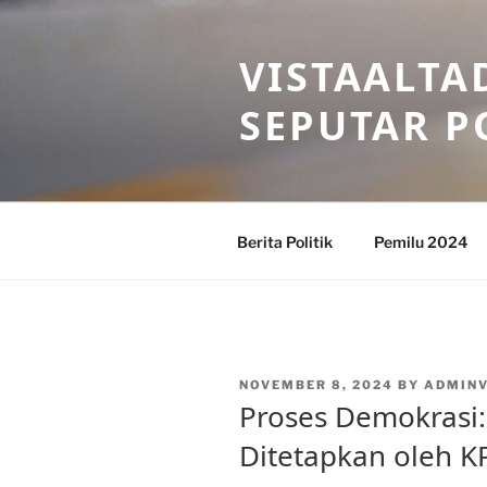
Skip
to
VISTAALTA
content
SEPUTAR P
Berita Politik
Pemilu 2024
POSTED
NOVEMBER 8, 2024
BY
ADMINV
ON
Proses Demokrasi
Ditetapkan oleh K