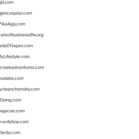
bjd.com
ligenceqatar.com
PikaApp.com
careofbusinessdfw.org
daOfJapan.com
fyLifestyle.com
screekadventures.com
euslabs.com
lycleanchemdry.com
Oping.com
legacee.com
ivantshop.com
lante.com