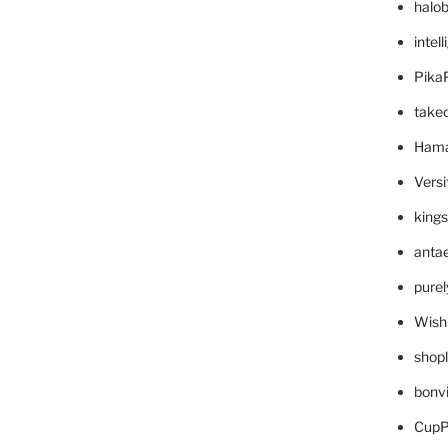
halo
intel
Pika
take
Hama
Versi
king
anta
pure
Wish
shop
bonv
CupP