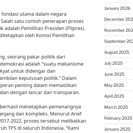
January 2026
 fondasi utama dalam negara
December 20
. Salah satu contoh penerapan proses
 adalah Pemilihan Presiden (Pilpres).
November 20
itetapkan oleh Komisi Pemilihan
September 20
August 2025
ang, seorang pakar politik dari
July 2025
s demokrasi adalah “suatu mekanisme
kyat untuk didengar dan
June 2025
mbilan keputusan politik.” Dalam
i peran penting dalam memastikan
May 2025
alan dengan lancar dan transparan.
April 2025
U berhasil menetapkan pemenangnya
March 2025
panjang dan kompleks. Menurut Arief
February 2025
017-2022, proses tersebut melibatkan
uh TPS di seluruh Indonesia. “Kami
January 2025