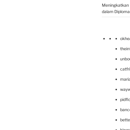
Meningkatkan 
dalam Diplomas
okhe
thei
unbo
catfr
maria
wayw
pidf
banc
bett
hing