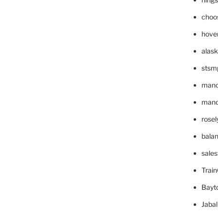
choo
hove
alask
stsm
mano
mande
rose
bala
sale
Trai
Bayt
Jaba