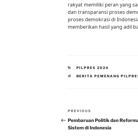
rakyat memiliki peran yang s
dan transparansi proses dem
proses demokrasi di Indonesi
memberikan hasil yang adil ba
CATEGORIES
PILPRES 2024
TAGS
BERITA PEMENANG PILPRE
Post
Previous
PREVIOUS
navigation
Post
Pembaruan Politik dan Reform
Sistem di Indonesia