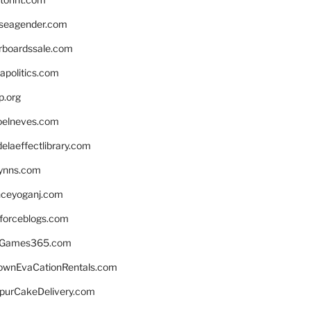
seagender.com
rboardssale.com
apolitics.com
p.org
elneves.com
laeffectlibrary.com
lynns.com
nceyoganj.com
sforceblogs.com
nGames365.com
ownEvaCationRentals.com
lpurCakeDelivery.com