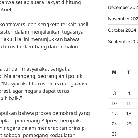
ahwa setiap suara rakyat dihitung
December 20
Arief.
November 20
ontroversi dan sengketa terkait hasil
October 2024
nsisten dalam menjalankan tugasnya
rlaku. Hal ini menunjukkan bahwa
September 20
ia terus berkembang dan semakin
 aktif dari masyarakat sangatlah
M
T
di Malarangeng, seorang ahli politik
, “Masyarakat harus terus mengawasi
rasi, agar negara dapat terus
3
4
bih baik.”
10
11
mpulkan bahwa proses demokrasi yang
17
18
apkan pemenang Pilpres merupakan
24
25
an negara dalam menerapkan prinsip-
31
at sebagai pemegang kedaulatan