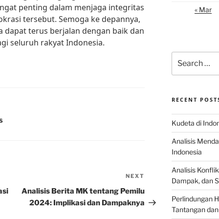
angat penting dalam menjaga integritas
« Mar
okrasi tersebut. Semoga ke depannya,
a dapat terus berjalan dengan baik dan
gi seluruh rakyat Indonesia.
Search
for:
RECENT POST
S
Kudeta di Indo
Analisis Menda
Indonesia
Analisis Konflik
NEXT
Next
Dampak, dan S
Post
asi
Analisis Berita MK tentang Pemilu
Perlindungan H
2024: Implikasi dan Dampaknya
Tantangan dan