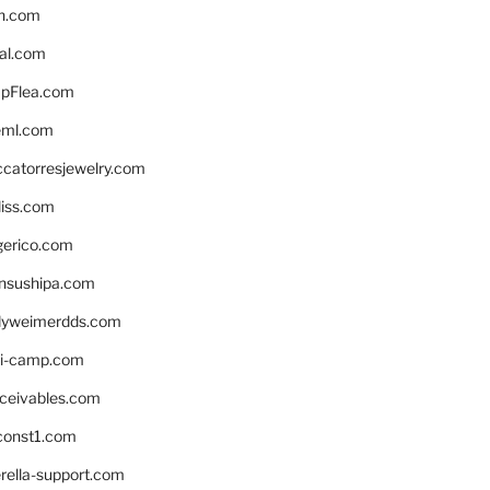
n.com
eal.com
pFlea.com
eml.com
ccatorresjewelry.com
liss.com
gerico.com
nsushipa.com
yweimerdds.com
i-camp.com
eceivables.com
onst1.com
rella-support.com