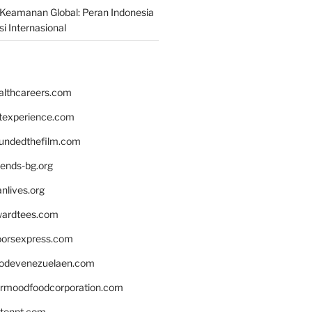
Keamanan Global: Peran Indonesia
i Internasional
althcareers.com
ntexperience.com
undedthefilm.com
iends-bg.org
nlives.org
ardtees.com
loorsexpress.com
odevenezuelaen.com
ermoodfoodcorporation.com
stonnt.com