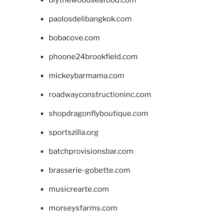
blythewoodseafood.com
paolosdelibangkok.com
bobacove.com
phoone24brookfield.com
mickeybarmama.com
roadwayconstructioninc.com
shopdragonflyboutique.com
sportszilla.org
batchprovisionsbar.com
brasserie-gobette.com
musicrearte.com
morseysfarms.com