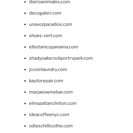
diarioanimales.com
decogaleri.com
unavozparadios.com
shoes-vert.com
elbotanicopanama.com
shadyoaksrockportrvpark.com
jccoinlaundry.com
kautorepair.com
marjaeswinebar.com
elmazatlanclinton.com
ideacoffeenyc.com
odieschillicothe.com