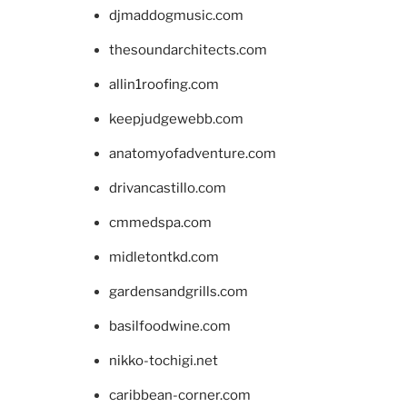
djmaddogmusic.com
thesoundarchitects.com
allin1roofing.com
keepjudgewebb.com
anatomyofadventure.com
drivancastillo.com
cmmedspa.com
midletontkd.com
gardensandgrills.com
basilfoodwine.com
nikko-tochigi.net
caribbean-corner.com