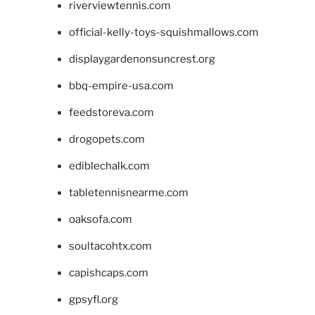
riverviewtennis.com
official-kelly-toys-squishmallows.com
displaygardenonsuncrest.org
bbq-empire-usa.com
feedstoreva.com
drogopets.com
ediblechalk.com
tabletennisnearme.com
oaksofa.com
soultacohtx.com
capishcaps.com
gpsyfl.org