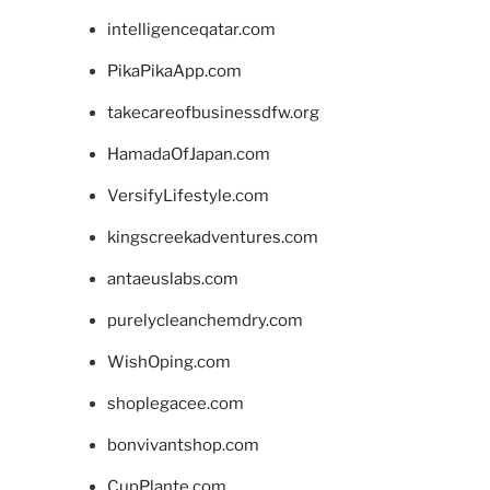
intelligenceqatar.com
PikaPikaApp.com
takecareofbusinessdfw.org
HamadaOfJapan.com
VersifyLifestyle.com
kingscreekadventures.com
antaeuslabs.com
purelycleanchemdry.com
WishOping.com
shoplegacee.com
bonvivantshop.com
CupPlante.com