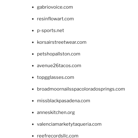
gabriovoice.com
resinflowart.com
p-sports.net
korsairstreetwear.com
petshopallston.com
avenue26tacos.com
topgglasses.com
broadmoornailsspacoloradosprings.com
missblackpasadena.com
anneskitchen.org
valenciamarketytaqueria.com
reefrecordsllc.com