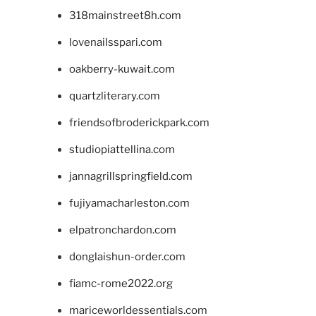
318mainstreet8h.com
lovenailsspari.com
oakberry-kuwait.com
quartzliterary.com
friendsofbroderickpark.com
studiopiattellina.com
jannagrillspringfield.com
fujiyamacharleston.com
elpatronchardon.com
donglaishun-order.com
fiamc-rome2022.org
mariceworldessentials.com