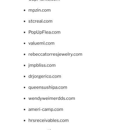
mpzin.com
stcreal.com
PopUpFlea.com
valueml.com
rebeccatorresjewelry.com
jmpbliss.com
drjorgerico.com
queensushipa.com
wendyweimerdds.com
ameri-camp.com
hrsreceivables.com