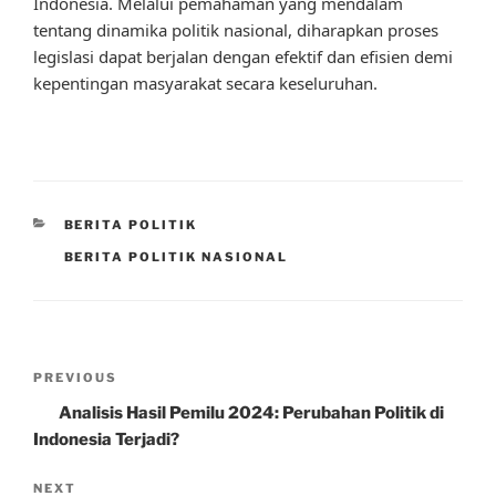
Indonesia. Melalui pemahaman yang mendalam
tentang dinamika politik nasional, diharapkan proses
legislasi dapat berjalan dengan efektif dan efisien demi
kepentingan masyarakat secara keseluruhan.
CATEGORIES
BERITA POLITIK
TAGS
BERITA POLITIK NASIONAL
Post
Previous
PREVIOUS
navigation
Post
Analisis Hasil Pemilu 2024: Perubahan Politik di
Indonesia Terjadi?
Next
NEXT