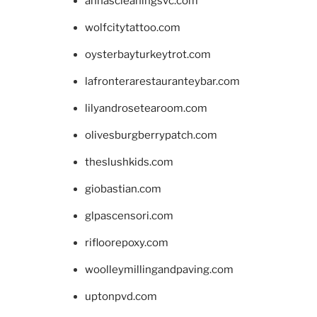
annascleaningsvc.com
wolfcitytattoo.com
oysterbayturkeytrot.com
lafronterarestauranteybar.com
lilyandrosetearoom.com
olivesburgberrypatch.com
theslushkids.com
giobastian.com
glpascensori.com
rifloorepoxy.com
woolleymillingandpaving.com
uptonpvd.com