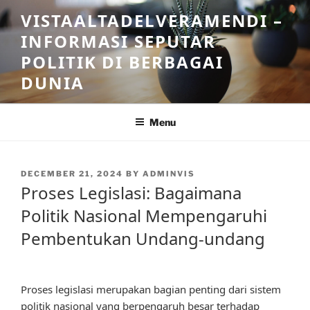
Skip
VISTAALTADELVERAMENDI –
to
INFORMASI SEPUTAR
content
POLITIK DI BERBAGAI
DUNIA
Menu
POSTED
DECEMBER 21, 2024
BY
ADMINVIS
ON
Proses Legislasi: Bagaimana
Politik Nasional Mempengaruhi
Pembentukan Undang-undang
Proses legislasi merupakan bagian penting dari sistem
politik nasional yang berpengaruh besar terhadap