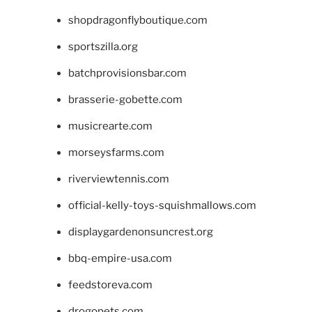
shopdragonflyboutique.com
sportszilla.org
batchprovisionsbar.com
brasserie-gobette.com
musicrearte.com
morseysfarms.com
riverviewtennis.com
official-kelly-toys-squishmallows.com
displaygardenonsuncrest.org
bbq-empire-usa.com
feedstoreva.com
drogopets.com