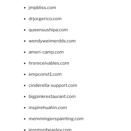
jmpbliss.com
drjorgerico.com
queensushipa.com
wendyweimerdds.com
ameri-camp.com
hrsreceivables.com
empconst1.com
cinderella-support.com
bigpinkrestaurant.com
inspirehuahin.com
memmingerspainting.com
jeremypbeasley.com