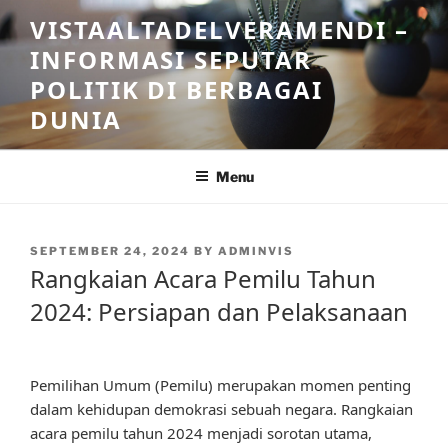
Skip
VISTAALTADELVERAMENDI –
to
INFORMASI SEPUTAR
content
POLITIK DI BERBAGAI
DUNIA
Menu
POSTED
SEPTEMBER 24, 2024
BY
ADMINVIS
ON
Rangkaian Acara Pemilu Tahun
2024: Persiapan dan Pelaksanaan
Pemilihan Umum (Pemilu) merupakan momen penting
dalam kehidupan demokrasi sebuah negara. Rangkaian
acara pemilu tahun 2024 menjadi sorotan utama,