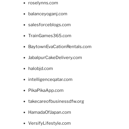
roselynns.com
balanceyoganj.com
salesforceblogs.com
TrainGames365.com
BaytownEvaCationRentals.com
JabalpurCakeDelivery.com
halobjd.com
intelligenceqatar.com
PikaPikaApp.com
takecareofbusinessdfw.org
HamadaOfJapan.com
VersifyLifestyle.com