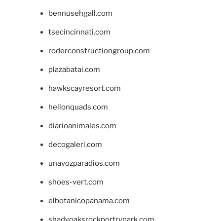
bennusehgall.com
tsecincinnati.com
roderconstructiongroup.com
plazabatai.com
hawkscayresort.com
hellonquads.com
diarioanimales.com
decogaleri.com
unavozparadios.com
shoes-vert.com
elbotanicopanama.com
shadyoaksrockportrvpark.com