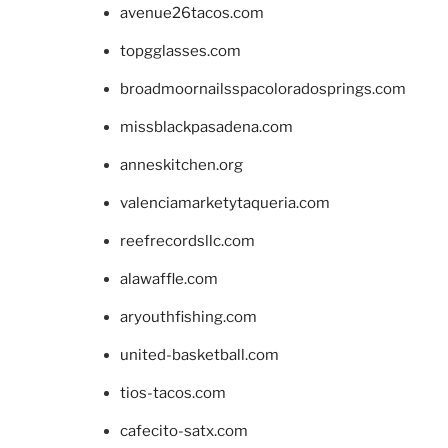
avenue26tacos.com
topgglasses.com
broadmoornailsspacoloradosprings.com
missblackpasadena.com
anneskitchen.org
valenciamarketytaqueria.com
reefrecordsllc.com
alawaffle.com
aryouthfishing.com
united-basketball.com
tios-tacos.com
cafecito-satx.com