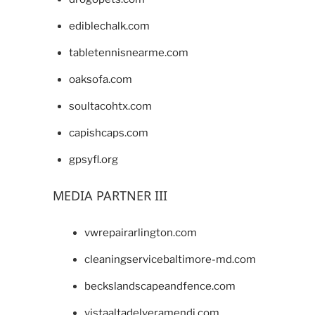
ediblechalk.com
tabletennisnearme.com
oaksofa.com
soultacohtx.com
capishcaps.com
gpsyfl.org
MEDIA PARTNER III
vwrepairarlington.com
cleaningservicebaltimore-md.com
beckslandscapeandfence.com
vistaaltadelveramendi.com