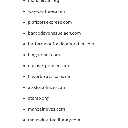
marianlives.org
waywardtees.com
pidfloorsexpress.com
bancodevenezuelaen.com
bettermoodfoodcorporation.com
hingstonnt.com
chooseagender.com
hoverboardssale.com
alaskapolitics.com
stsmp.org
manoelneves.com
mandelaeffectlibrary.com