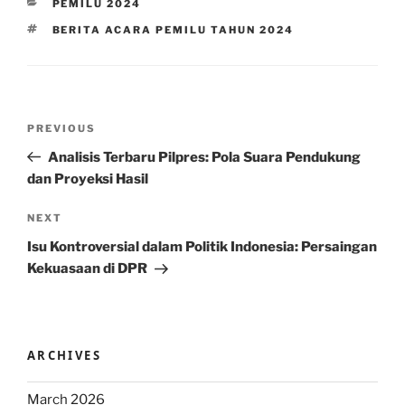
CATEGORIES
PEMILU 2024
TAGS
BERITA ACARA PEMILU TAHUN 2024
Post
Previous
PREVIOUS
navigation
Post
Analisis Terbaru Pilpres: Pola Suara Pendukung
dan Proyeksi Hasil
Next
NEXT
Post
Isu Kontroversial dalam Politik Indonesia: Persaingan
Kekuasaan di DPR
ARCHIVES
March 2026