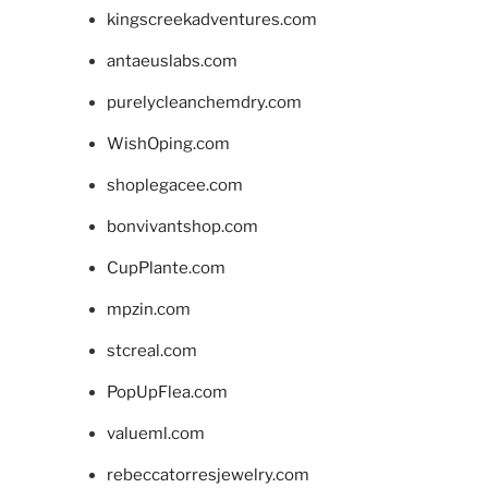
kingscreekadventures.com
antaeuslabs.com
purelycleanchemdry.com
WishOping.com
shoplegacee.com
bonvivantshop.com
CupPlante.com
mpzin.com
stcreal.com
PopUpFlea.com
valueml.com
rebeccatorresjewelry.com