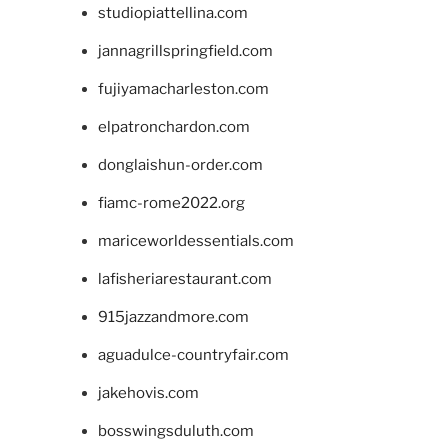
studiopiattellina.com
jannagrillspringfield.com
fujiyamacharleston.com
elpatronchardon.com
donglaishun-order.com
fiamc-rome2022.org
mariceworldessentials.com
lafisheriarestaurant.com
915jazzandmore.com
aguadulce-countryfair.com
jakehovis.com
bosswingsduluth.com