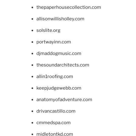
thepaperhousecollection.com
allisonwillisholley.com
solslite.org
portwayinn.com
djmaddogmusic.com
thesoundarchitects.com
allin1roofing.com
keepjudgewebb.com
anatomyofadventure.com
drivancastillo.com
cmmedspa.com
midletontkd.com