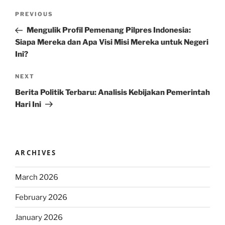
Post
Previous
PREVIOUS
navigation
Post
Mengulik Profil Pemenang Pilpres Indonesia:
Siapa Mereka dan Apa Visi Misi Mereka untuk Negeri
Ini?
Next
NEXT
Post
Berita Politik Terbaru: Analisis Kebijakan Pemerintah
Hari Ini
ARCHIVES
March 2026
February 2026
January 2026