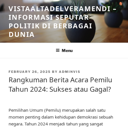
Skip
VISTAALTADELVERAMENDI –
to
INFORMASI SEPUTAR
content
POLITIK DI BERBAGAI
DUNIA
Menu
POSTED
FEBRUARY 26, 2025
BY
ADMINVIS
ON
Rangkuman Berita Acara Pemilu
Tahun 2024: Sukses atau Gagal?
Pemilihan Umum (Pemilu) merupakan salah satu
momen penting dalam kehidupan demokrasi sebuah
negara. Tahun 2024 menjadi tahun yang sangat