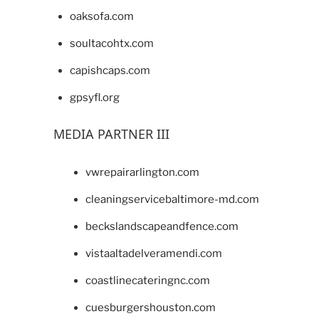
oaksofa.com
soultacohtx.com
capishcaps.com
gpsyfl.org
MEDIA PARTNER III
vwrepairarlington.com
cleaningservicebaltimore-md.com
beckslandscapeandfence.com
vistaaltadelveramendi.com
coastlinecateringnc.com
cuesburgershouston.com