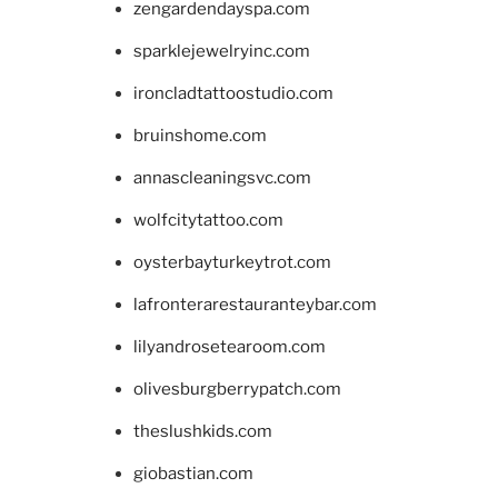
zengardendayspa.com
sparklejewelryinc.com
ironcladtattoostudio.com
bruinshome.com
annascleaningsvc.com
wolfcitytattoo.com
oysterbayturkeytrot.com
lafronterarestauranteybar.com
lilyandrosetearoom.com
olivesburgberrypatch.com
theslushkids.com
giobastian.com