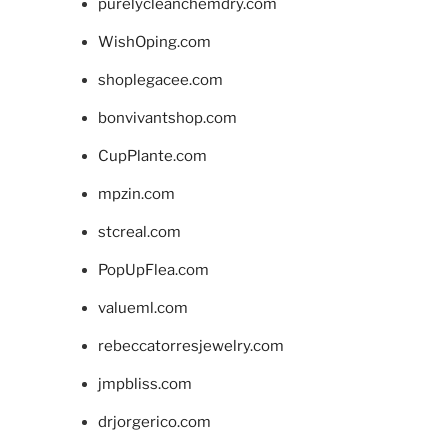
purelycleanchemdry.com
WishOping.com
shoplegacee.com
bonvivantshop.com
CupPlante.com
mpzin.com
stcreal.com
PopUpFlea.com
valueml.com
rebeccatorresjewelry.com
jmpbliss.com
drjorgerico.com