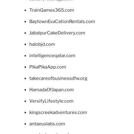
TrainGames365.com
BaytownEvaCationRentals.com
JabalpurCakeDelivery.com
halobjd.com
intelligenceqatar.com
PikaPikaApp.com
takecareofbusinessdfw.org
HamadaOfJapan.com
VersifyLifestyle.com
kingscreekadventures.com
antaeuslabs.com