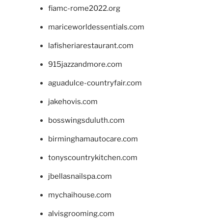
fiamc-rome2022.org
mariceworldessentials.com
lafisheriarestaurant.com
915jazzandmore.com
aguadulce-countryfair.com
jakehovis.com
bosswingsduluth.com
birminghamautocare.com
tonyscountrykitchen.com
jbellasnailspa.com
mychaihouse.com
alvisgrooming.com