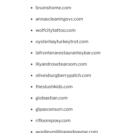
bruinshome.com
annascleaningsvc.com
wolfcitytattoo.com
oysterbayturkeytrot.com
lafronterarestauranteybar.com
lilyandrosetearoom.com
olivesburgberrypatch.com
theslushkids.com
giobastian.com
glpascensori.com
rifloorepoxy.com
woolleymillingandpaving.com