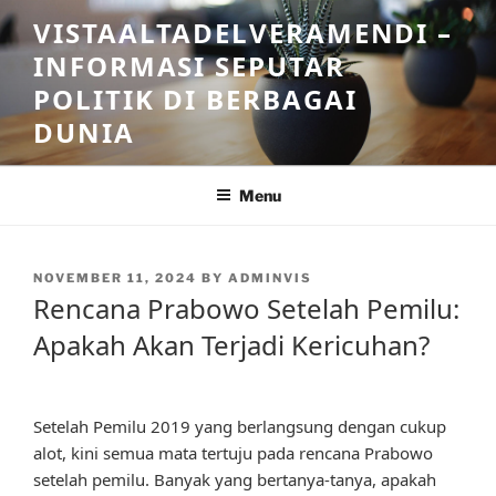
Skip
VISTAALTADELVERAMENDI –
to
INFORMASI SEPUTAR
content
POLITIK DI BERBAGAI
DUNIA
Menu
POSTED
NOVEMBER 11, 2024
BY
ADMINVIS
ON
Rencana Prabowo Setelah Pemilu:
Apakah Akan Terjadi Kericuhan?
Setelah Pemilu 2019 yang berlangsung dengan cukup
alot, kini semua mata tertuju pada rencana Prabowo
setelah pemilu. Banyak yang bertanya-tanya, apakah