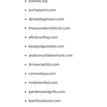
solslite.org
portwayinn.com
djmaddogmusic.com
thesoundarchitects.com
allin1roofing.com
keepjudgewebb.com
anatomyofadventure.com
drivancastillo.com
cmmedspa.com
midletontkd.com
gardensandgrills.com
basilfoodwine.com