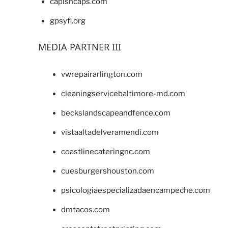
capishcaps.com
gpsyfl.org
MEDIA PARTNER III
vwrepairarlington.com
cleaningservicebaltimore-md.com
beckslandscapeandfence.com
vistaaltadelveramendi.com
coastlinecateringnc.com
cuesburgershouston.com
psicologiaespecializadaencampeche.com
dmtacos.com