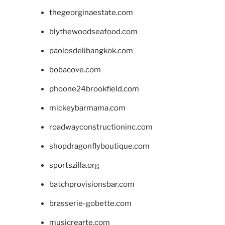
thegeorginaestate.com
blythewoodseafood.com
paolosdelibangkok.com
bobacove.com
phoone24brookfield.com
mickeybarmama.com
roadwayconstructioninc.com
shopdragonflyboutique.com
sportszilla.org
batchprovisionsbar.com
brasserie-gobette.com
musicrearte.com