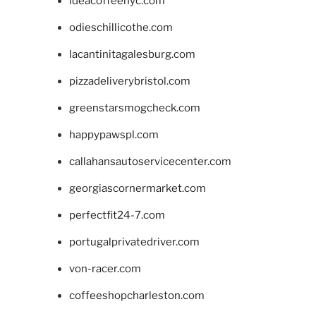
ideacoffeenyc.com
odieschillicothe.com
lacantinitagalesburg.com
pizzadeliverybristol.com
greenstarsmogcheck.com
happypawspl.com
callahansautoservicecenter.com
georgiascornermarket.com
perfectfit24-7.com
portugalprivatedriver.com
von-racer.com
coffeeshopcharleston.com