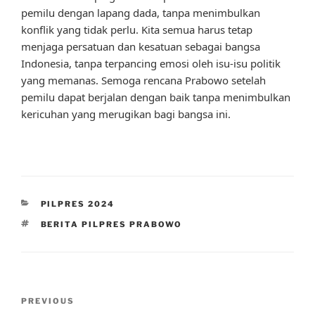
pemilu dengan lapang dada, tanpa menimbulkan
konflik yang tidak perlu. Kita semua harus tetap
menjaga persatuan dan kesatuan sebagai bangsa
Indonesia, tanpa terpancing emosi oleh isu-isu politik
yang memanas. Semoga rencana Prabowo setelah
pemilu dapat berjalan dengan baik tanpa menimbulkan
kericuhan yang merugikan bagi bangsa ini.
CATEGORIES
PILPRES 2024
TAGS
BERITA PILPRES PRABOWO
Post
Previous
PREVIOUS
navigation