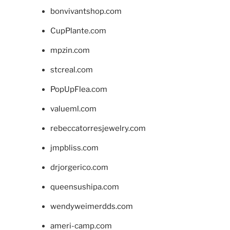
bonvivantshop.com
CupPlante.com
mpzin.com
stcreal.com
PopUpFlea.com
valueml.com
rebeccatorresjewelry.com
jmpbliss.com
drjorgerico.com
queensushipa.com
wendyweimerdds.com
ameri-camp.com