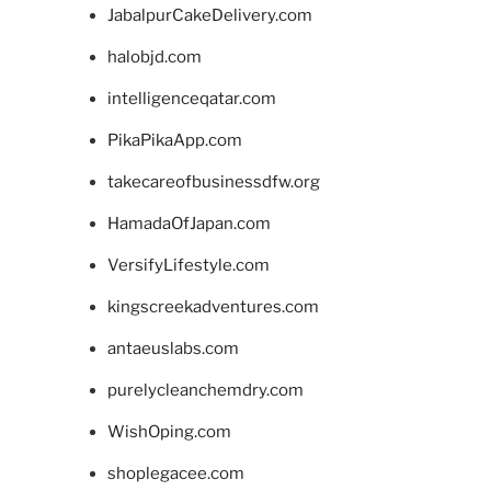
JabalpurCakeDelivery.com
halobjd.com
intelligenceqatar.com
PikaPikaApp.com
takecareofbusinessdfw.org
HamadaOfJapan.com
VersifyLifestyle.com
kingscreekadventures.com
antaeuslabs.com
purelycleanchemdry.com
WishOping.com
shoplegacee.com