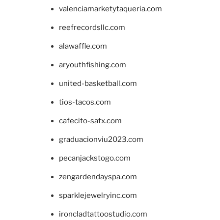
valenciamarketytaqueria.com
reefrecordsllc.com
alawaffle.com
aryouthfishing.com
united-basketball.com
tios-tacos.com
cafecito-satx.com
graduacionviu2023.com
pecanjackstogo.com
zengardendayspa.com
sparklejewelryinc.com
ironcladtattoostudio.com