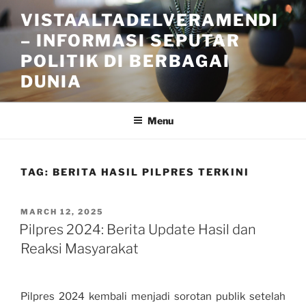
Skip
VISTAALTADELVERAMENDI
to
– INFORMASI SEPUTAR
content
POLITIK DI BERBAGAI
DUNIA
Menu
TAG:
BERITA HASIL PILPRES TERKINI
POSTED
MARCH 12, 2025
ON
Pilpres 2024: Berita Update Hasil dan
Reaksi Masyarakat
Pilpres 2024 kembali menjadi sorotan publik setelah