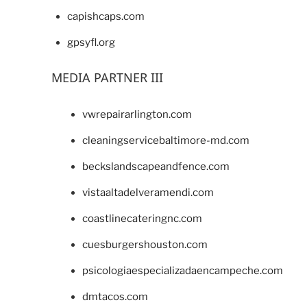
capishcaps.com
gpsyfl.org
MEDIA PARTNER III
vwrepairarlington.com
cleaningservicebaltimore-md.com
beckslandscapeandfence.com
vistaaltadelveramendi.com
coastlinecateringnc.com
cuesburgershouston.com
psicologiaespecializadaencampeche.com
dmtacos.com