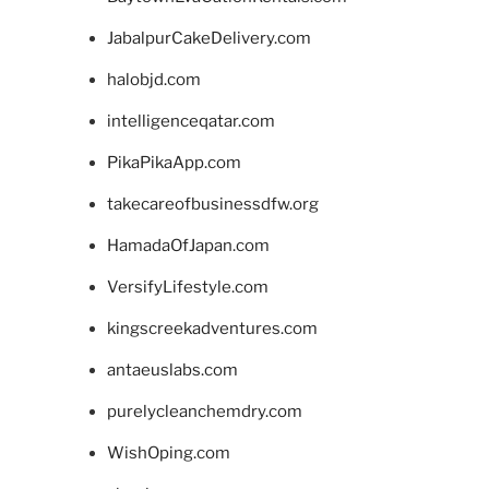
JabalpurCakeDelivery.com
halobjd.com
intelligenceqatar.com
PikaPikaApp.com
takecareofbusinessdfw.org
HamadaOfJapan.com
VersifyLifestyle.com
kingscreekadventures.com
antaeuslabs.com
purelycleanchemdry.com
WishOping.com