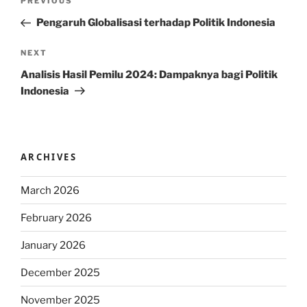
Previous
PREVIOUS
navigation
Post
Pengaruh Globalisasi terhadap Politik Indonesia
Next
NEXT
Post
Analisis Hasil Pemilu 2024: Dampaknya bagi Politik
Indonesia
ARCHIVES
March 2026
February 2026
January 2026
December 2025
November 2025