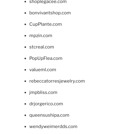
shoplegacee.com
bonvivantshop.com
CupPlante.com
mpzin.com
stcreal.com
PopUpFlea.com
valueml.com
rebeccatorresjewelry.com
jmpbliss.com
drjorgerico.com
queensushipa.com
wendyweimerdds.com