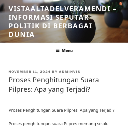
Skip
VISTAALTADELVERAMENDI –
to
INFORMASI SEPUTAR
content
POLITIK DI BERBAGAI
DUNIA
Menu
POSTED
NOVEMBER 11, 2024
BY
ADMINVIS
ON
Proses Penghitungan Suara
Pilpres: Apa yang Terjadi?
Proses Penghitungan Suara Pilpres: Apa yang Terjadi?
Proses penghitungan suara Pilpres memang selalu