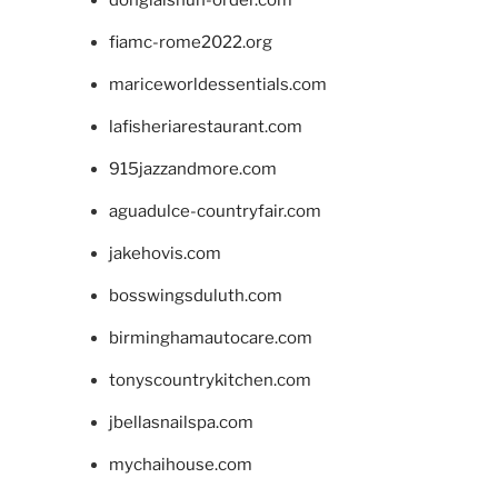
donglaishun-order.com
fiamc-rome2022.org
mariceworldessentials.com
lafisheriarestaurant.com
915jazzandmore.com
aguadulce-countryfair.com
jakehovis.com
bosswingsduluth.com
birminghamautocare.com
tonyscountrykitchen.com
jbellasnailspa.com
mychaihouse.com