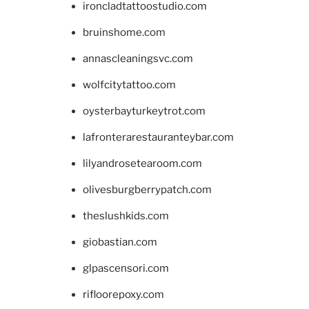
ironcladtattoostudio.com
bruinshome.com
annascleaningsvc.com
wolfcitytattoo.com
oysterbayturkeytrot.com
lafronterarestauranteybar.com
lilyandrosetearoom.com
olivesburgberrypatch.com
theslushkids.com
giobastian.com
glpascensori.com
rifloorepoxy.com