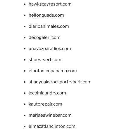
hawkscayresort.com
hellonquads.com
diarioanimales.com
decogaleri.com
unavozparadios.com
shoes-vert.com
elbotanicopanama.com
shadyoaksrockportrvpark.com
jccoinlaundry.com
kautorepair.com
marjaeswinebar.com
elmazatlanclinton.com