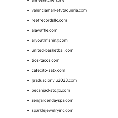
anneskitchen.org
valenciamarketytaqueria.com
reefrecordsllc.com
alawaffle.com
aryouthfishing.com
united-basketball.com
tios-tacos.com
cafecito-satx.com
graduacionviu2023.com
pecanjackstogo.com
zengardendayspa.com
sparklejewelryinc.com