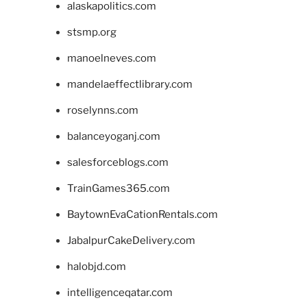
alaskapolitics.com
stsmp.org
manoelneves.com
mandelaeffectlibrary.com
roselynns.com
balanceyoganj.com
salesforceblogs.com
TrainGames365.com
BaytownEvaCationRentals.com
JabalpurCakeDelivery.com
halobjd.com
intelligenceqatar.com