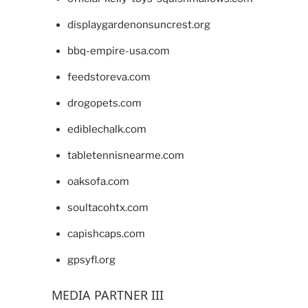
displaygardenonsuncrest.org
bbq-empire-usa.com
feedstoreva.com
drogopets.com
ediblechalk.com
tabletennisnearme.com
oaksofa.com
soultacohtx.com
capishcaps.com
gpsyfl.org
MEDIA PARTNER III