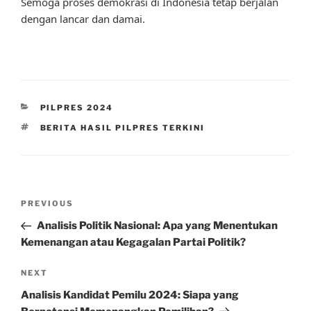
Semoga proses demokrasi di Indonesia tetap berjalan
dengan lancar dan damai.
CATEGORIES
PILPRES 2024
TAGS
BERITA HASIL PILPRES TERKINI
Post
Previous
PREVIOUS
navigation
Post
Analisis Politik Nasional: Apa yang Menentukan
Kemenangan atau Kegagalan Partai Politik?
Next
NEXT
Post
Analisis Kandidat Pemilu 2024: Siapa yang