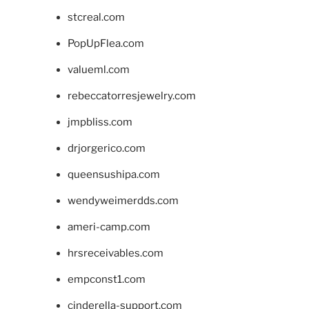
stcreal.com
PopUpFlea.com
valueml.com
rebeccatorresjewelry.com
jmpbliss.com
drjorgerico.com
queensushipa.com
wendyweimerdds.com
ameri-camp.com
hrsreceivables.com
empconst1.com
cinderella-support.com