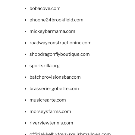
bobacove.com
phoone24brookfield.com
mickeybarmama.com
roadwayconstructioninc.com
shopdragonflyboutique.com
sportszilla.org
batchprovisionsbar.com
brasserie-gobette.com
musicrearte.com
morseysfarms.com
riverviewtennis.com
official-kelly-toys-squishmallows.com