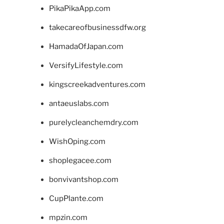
PikaPikaApp.com
takecareofbusinessdfw.org
HamadaOfJapan.com
VersifyLifestyle.com
kingscreekadventures.com
antaeuslabs.com
purelycleanchemdry.com
WishOping.com
shoplegacee.com
bonvivantshop.com
CupPlante.com
mpzin.com