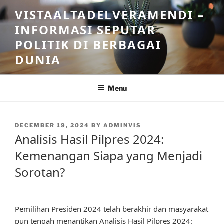
Skip
VISTAALTADELVERAMENDI –
to
INFORMASI SEPUTAR
content
POLITIK DI BERBAGAI
DUNIA
Menu
POSTED
DECEMBER 19, 2024
BY
ADMINVIS
ON
Analisis Hasil Pilpres 2024:
Kemenangan Siapa yang Menjadi
Sorotan?
Pemilihan Presiden 2024 telah berakhir dan masyarakat
pun tengah menantikan Analisis Hasil Pilpres 2024: