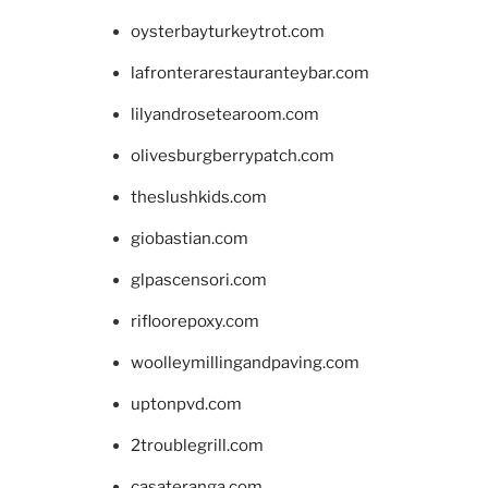
oysterbayturkeytrot.com
lafronterarestauranteybar.com
lilyandrosetearoom.com
olivesburgberrypatch.com
theslushkids.com
giobastian.com
glpascensori.com
rifloorepoxy.com
woolleymillingandpaving.com
uptonpvd.com
2troublegrill.com
casateranga.com