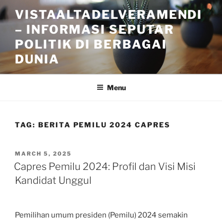
Skip
VISTAALTADELVERAMENDI
to
– INFORMASI SEPUTAR
content
POLITIK DI BERBAGAI
DUNIA
Menu
TAG:
BERITA PEMILU 2024 CAPRES
POSTED
MARCH 5, 2025
ON
Capres Pemilu 2024: Profil dan Visi Misi
Kandidat Unggul
Pemilihan umum presiden (Pemilu) 2024 semakin