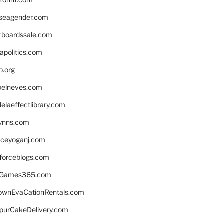
seagender.com
rboardssale.com
apolitics.com
p.org
elneves.com
laeffectlibrary.com
lynns.com
nceyoganj.com
sforceblogs.com
nGames365.com
ownEvaCationRentals.com
lpurCakeDelivery.com