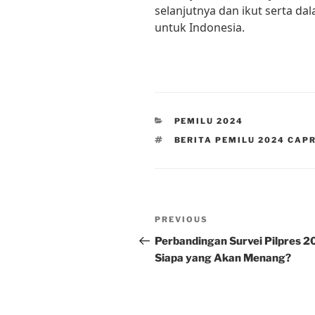
selanjutnya dan ikut serta d
untuk Indonesia.
CATEGORIES
PEMILU 2024
TAGS
BERITA PEMILU 2024 CAP
Post
Previous
PREVIOUS
navigation
Post
Perbandingan Survei Pilpres 2
Siapa yang Akan Menang?