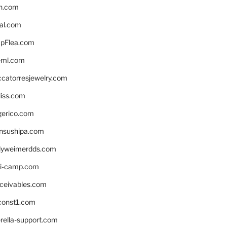
n.com
eal.com
pFlea.com
eml.com
ccatorresjewelry.com
liss.com
gerico.com
nsushipa.com
yweimerdds.com
i-camp.com
eceivables.com
onst1.com
rella-support.com