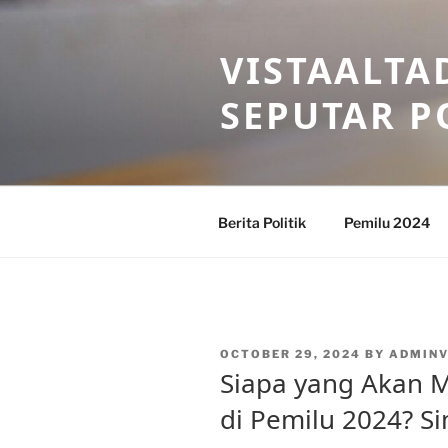
Skip
to
VISTAALTA
content
SEPUTAR P
Berita Politik
Pemilu 2024
POSTED
OCTOBER 29, 2024
BY
ADMINV
ON
Siapa yang Akan M
di Pemilu 2024? S