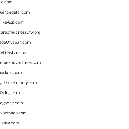
bjd.com
ligenceqatar.com
PikaApp.com
careofbusinessdfw.org
daOfJapan.com
fyLifestyle.com
screekadventures.com
euslabs.com
lycleanchemdry.com
Oping.com
legacee.com
ivantshop.com
lante.com