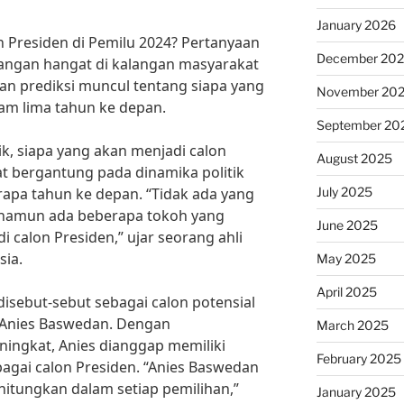
January 2026
n Presiden di Pemilu 2024? Pertanyaan
December 20
ncangan hangat di kalangan masyarakat
dan prediksi muncul tentang siapa yang
November 20
am lima tahun ke depan.
September 20
k, siapa yang akan menjadi calon
August 2025
at bergantung pada dinamika politik
July 2025
rapa tahun ke depan. “Tidak ada yang
k, namun ada beberapa tokoh yang
June 2025
i calon Presiden,” ujar seorang ahli
sia.
May 2025
April 2025
disebut-sebut sebagai calon potensial
, Anies Baswedan. Dengan
March 2025
ningkat, Anies dianggap memiliki
February 2025
agai calon Presiden. “Anies Baswedan
rhitungkan dalam setiap pemilihan,”
January 2025