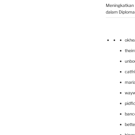
Meningkatkan 
dalam Diplomas
okhe
thei
unbo
catfr
maria
wayw
pidf
banc
bett
hing