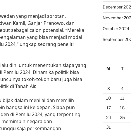
December 20
swedan yang menjadi sorotan.
November 20
idwan Kamil, Ganjar Pranowo, dan
October 2024
ebut sebagai calon potensial. “Mereka
 pengalaman yang bisa menjadi modal
September 20
lu 2024,” ungkap seorang peneliti
lalu dini untuk menentukan siapa yang
M
T
i Pemilu 2024. Dinamika politik bisa
unculnya tokoh-tokoh baru juga bisa
tik di Tanah Air.
3
4
10
11
u bijak dalam menilai dan memilih
 bangsa ini ke depan. Siapa pun
17
18
den di Pemilu 2024, yang terpenting
24
25
 memimpin negara dan
31
a tunggu saja perkembangan