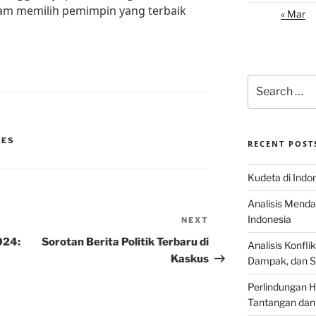
alam memilih pemimpin yang terbaik
« Mar
Search
for:
RES
RECENT POST
Kudeta di Indo
Analisis Menda
Indonesia
NEXT
Next
Post
024:
Sorotan Berita Politik Terbaru di
Analisis Konflik
Kaskus
Dampak, dan S
Perlindungan H
Tantangan dan