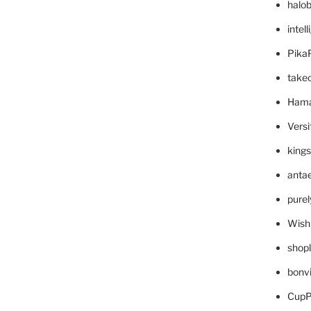
halo
intel
Pika
take
Hama
Versi
king
anta
pure
Wish
shop
bonv
CupP