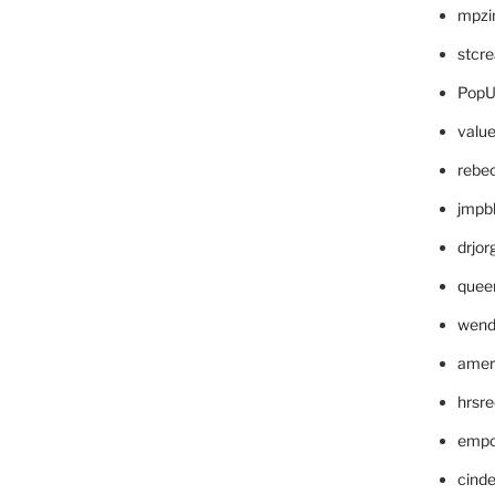
mpzi
stcr
PopU
valu
rebe
jmpb
drjor
quee
wend
amer
hrsr
empc
cinde