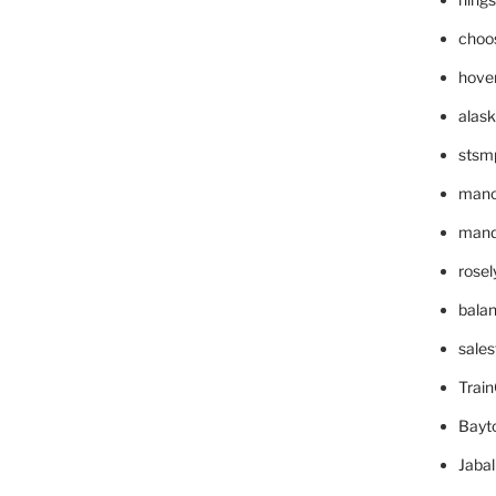
choo
hove
alask
stsm
mano
mande
rose
bala
sale
Trai
Bayt
Jaba