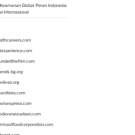
Keamanan Global: Peran Indonesia
i Internasional
althcareers.com
ntexperience.com
undedthefilm.com
iends-bg.org
nlives.org
ardtees.com
loorsexpress.com
odevenezuelaen.com
ermoodfoodcorporation.com
stonnt.com