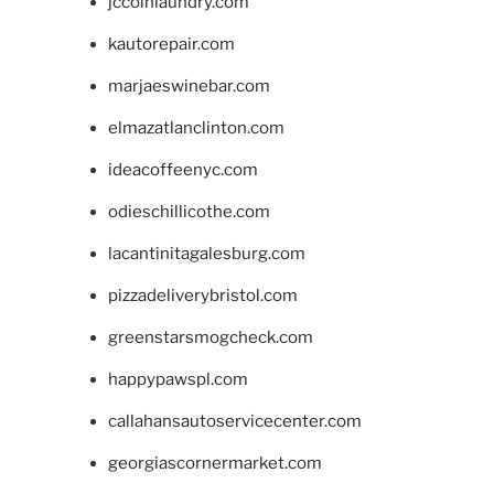
jccoinlaundry.com
kautorepair.com
marjaeswinebar.com
elmazatlanclinton.com
ideacoffeenyc.com
odieschillicothe.com
lacantinitagalesburg.com
pizzadeliverybristol.com
greenstarsmogcheck.com
happypawspl.com
callahansautoservicecenter.com
georgiascornermarket.com