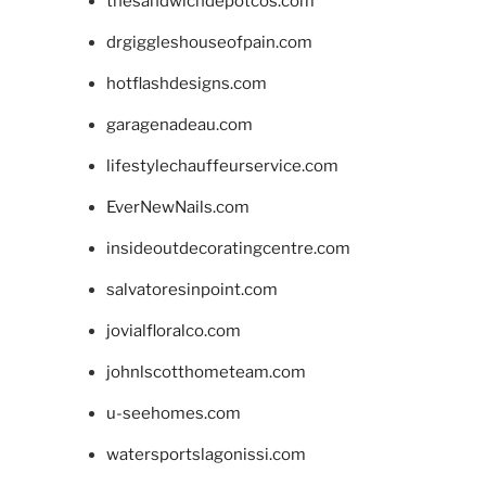
thesandwichdepotcos.com
drgiggleshouseofpain.com
hotflashdesigns.com
garagenadeau.com
lifestylechauffeurservice.com
EverNewNails.com
insideoutdecoratingcentre.com
salvatoresinpoint.com
jovialfloralco.com
johnlscotthometeam.com
u-seehomes.com
watersportslagonissi.com