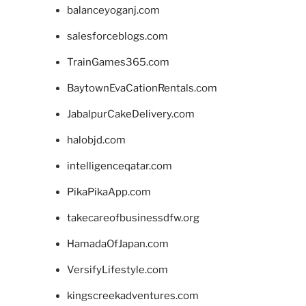
balanceyoganj.com
salesforceblogs.com
TrainGames365.com
BaytownEvaCationRentals.com
JabalpurCakeDelivery.com
halobjd.com
intelligenceqatar.com
PikaPikaApp.com
takecareofbusinessdfw.org
HamadaOfJapan.com
VersifyLifestyle.com
kingscreekadventures.com