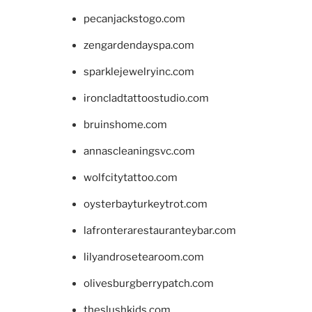
pecanjackstogo.com
zengardendayspa.com
sparklejewelryinc.com
ironcladtattoostudio.com
bruinshome.com
annascleaningsvc.com
wolfcitytattoo.com
oysterbayturkeytrot.com
lafronterarestauranteybar.com
lilyandrosetearoom.com
olivesburgberrypatch.com
theslushkids.com