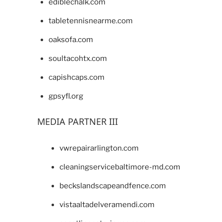
ediblechalk.com
tabletennisnearme.com
oaksofa.com
soultacohtx.com
capishcaps.com
gpsyfl.org
MEDIA PARTNER III
vwrepairarlington.com
cleaningservicebaltimore-md.com
beckslandscapeandfence.com
vistaaltadelveramendi.com