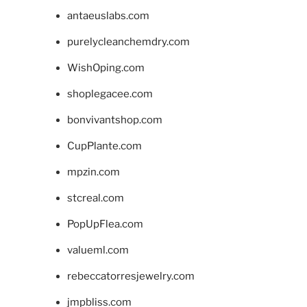
antaeuslabs.com
purelycleanchemdry.com
WishOping.com
shoplegacee.com
bonvivantshop.com
CupPlante.com
mpzin.com
stcreal.com
PopUpFlea.com
valueml.com
rebeccatorresjewelry.com
jmpbliss.com