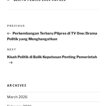
BERITA PEMILU 2024 CAPRES
Post
Previous
PREVIOUS
navigation
Post
Perkembangan Terbaru Pilpres di TV One: Drama
Politik yang Menghangatkan
Next
NEXT
Post
Kisah Politik di Balik Keputusan Penting Pemerintah
ARCHIVES
March 2026