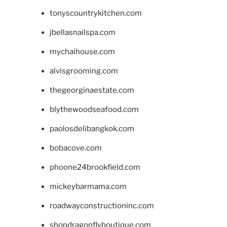
tonyscountrykitchen.com
jbellasnailspa.com
mychaihouse.com
alvisgrooming.com
thegeorginaestate.com
blythewoodseafood.com
paolosdelibangkok.com
bobacove.com
phoone24brookfield.com
mickeybarmama.com
roadwayconstructioninc.com
shopdragonflyboutique.com