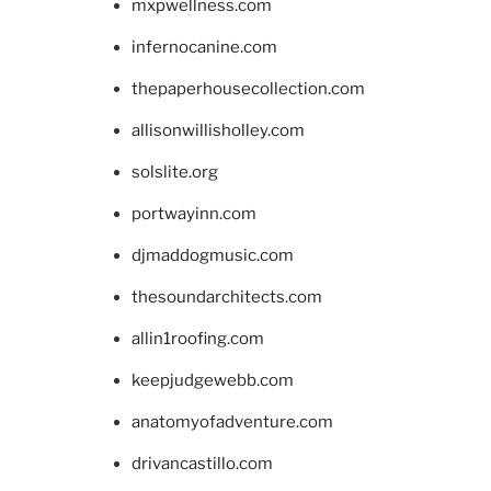
mxpwellness.com
infernocanine.com
thepaperhousecollection.com
allisonwillisholley.com
solslite.org
portwayinn.com
djmaddogmusic.com
thesoundarchitects.com
allin1roofing.com
keepjudgewebb.com
anatomyofadventure.com
drivancastillo.com