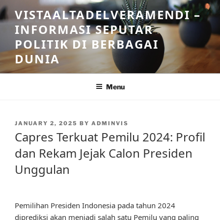
Skip
VISTAALTADELVERAMENDI –
to
INFORMASI SEPUTAR
content
POLITIK DI BERBAGAI
DUNIA
Menu
POSTED
JANUARY 2, 2025
BY
ADMINVIS
ON
Capres Terkuat Pemilu 2024: Profil
dan Rekam Jejak Calon Presiden
Unggulan
Pemilihan Presiden Indonesia pada tahun 2024
diprediksi akan menjadi salah satu Pemilu yang paling