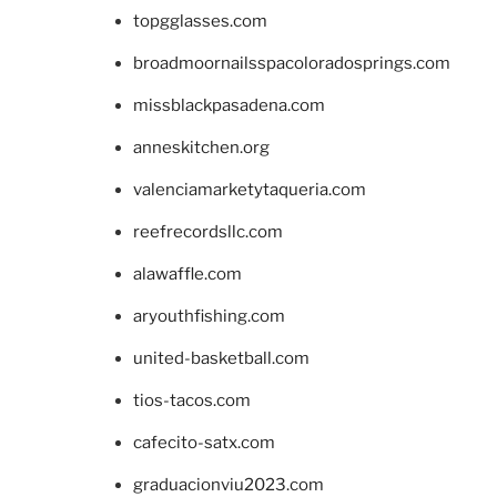
topgglasses.com
broadmoornailsspacoloradosprings.com
missblackpasadena.com
anneskitchen.org
valenciamarketytaqueria.com
reefrecordsllc.com
alawaffle.com
aryouthfishing.com
united-basketball.com
tios-tacos.com
cafecito-satx.com
graduacionviu2023.com