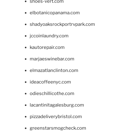
shoes-vert.com
elbotanicopanama.com
shadyoaksrockportrvpark.com
jccoinlaundry.com
kautorepair.com
marjaeswinebar.com
elmazatlanclinton.com
ideacoffeenyc.com
odieschillicothe.com
lacantinitagalesburg.com
pizzadeliverybristol.com
greenstarsmogcheck.com