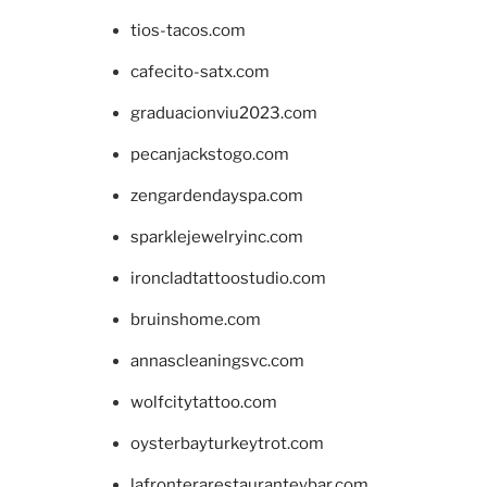
tios-tacos.com
cafecito-satx.com
graduacionviu2023.com
pecanjackstogo.com
zengardendayspa.com
sparklejewelryinc.com
ironcladtattoostudio.com
bruinshome.com
annascleaningsvc.com
wolfcitytattoo.com
oysterbayturkeytrot.com
lafronterarestauranteybar.com