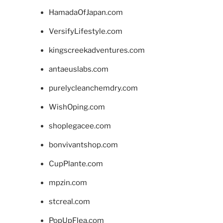
HamadaOfJapan.com
VersifyLifestyle.com
kingscreekadventures.com
antaeuslabs.com
purelycleanchemdry.com
WishOping.com
shoplegacee.com
bonvivantshop.com
CupPlante.com
mpzin.com
stcreal.com
PopUpFlea.com