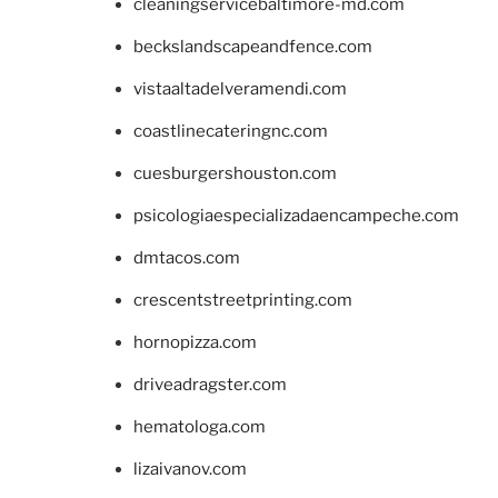
cleaningservicebaltimore-md.com
beckslandscapeandfence.com
vistaaltadelveramendi.com
coastlinecateringnc.com
cuesburgershouston.com
psicologiaespecializadaencampeche.com
dmtacos.com
crescentstreetprinting.com
hornopizza.com
driveadragster.com
hematologa.com
lizaivanov.com