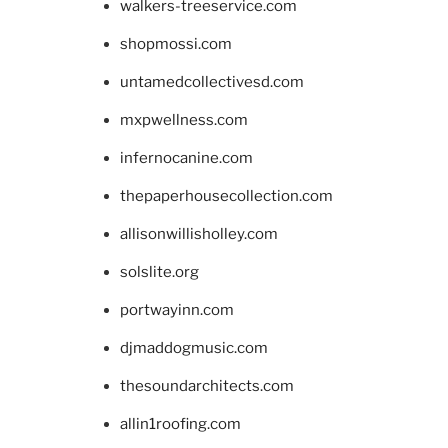
walkers-treeservice.com
shopmossi.com
untamedcollectivesd.com
mxpwellness.com
infernocanine.com
thepaperhousecollection.com
allisonwillisholley.com
solslite.org
portwayinn.com
djmaddogmusic.com
thesoundarchitects.com
allin1roofing.com