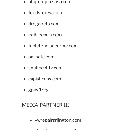
bbq-empire-usa.com
feedstoreva.com
drogopets.com
ediblechalk.com
tabletennisnearme.com
oaksofa.com
soultacohtx.com
capishcaps.com
gpsyfl.org
MEDIA PARTNER III
vwrepairarlington.com