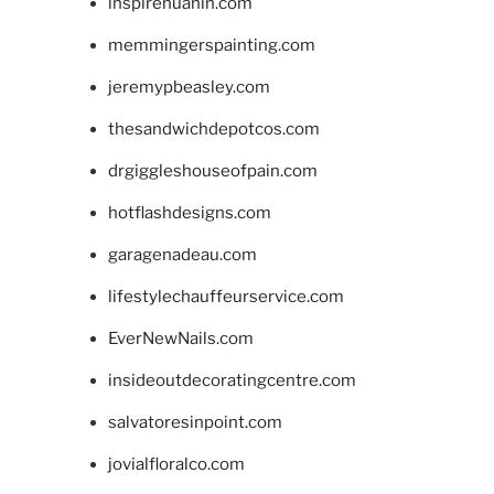
inspirehuahin.com
memmingerspainting.com
jeremypbeasley.com
thesandwichdepotcos.com
drgiggleshouseofpain.com
hotflashdesigns.com
garagenadeau.com
lifestylechauffeurservice.com
EverNewNails.com
insideoutdecoratingcentre.com
salvatoresinpoint.com
jovialfloralco.com