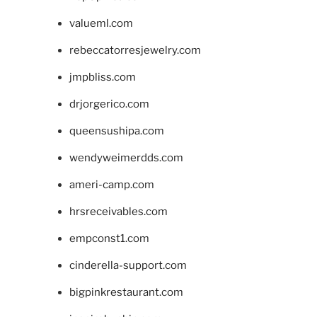
valueml.com
rebeccatorresjewelry.com
jmpbliss.com
drjorgerico.com
queensushipa.com
wendyweimerdds.com
ameri-camp.com
hrsreceivables.com
empconst1.com
cinderella-support.com
bigpinkrestaurant.com