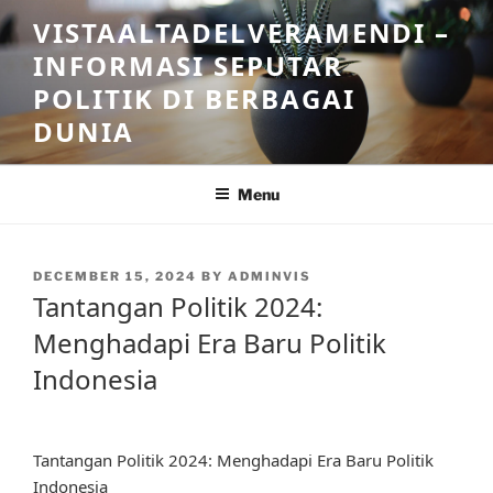
Skip
VISTAALTADELVERAMENDI –
to
INFORMASI SEPUTAR
content
POLITIK DI BERBAGAI
DUNIA
Menu
POSTED
DECEMBER 15, 2024
BY
ADMINVIS
ON
Tantangan Politik 2024:
Menghadapi Era Baru Politik
Indonesia
Tantangan Politik 2024: Menghadapi Era Baru Politik
Indonesia