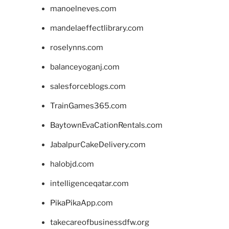
manoelneves.com
mandelaeffectlibrary.com
roselynns.com
balanceyoganj.com
salesforceblogs.com
TrainGames365.com
BaytownEvaCationRentals.com
JabalpurCakeDelivery.com
halobjd.com
intelligenceqatar.com
PikaPikaApp.com
takecareofbusinessdfw.org