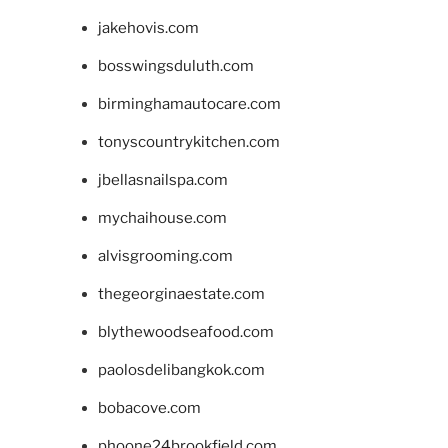
jakehovis.com
bosswingsduluth.com
birminghamautocare.com
tonyscountrykitchen.com
jbellasnailspa.com
mychaihouse.com
alvisgrooming.com
thegeorginaestate.com
blythewoodseafood.com
paolosdelibangkok.com
bobacove.com
phoone24brookfield.com