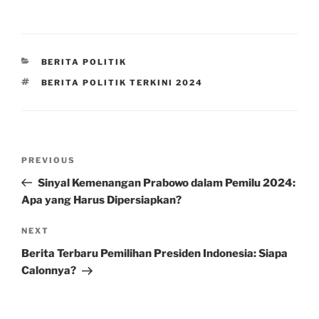
CATEGORIES
BERITA POLITIK
TAGS
BERITA POLITIK TERKINI 2024
Post
Previous
PREVIOUS
navigation
Post
Sinyal Kemenangan Prabowo dalam Pemilu 2024:
Apa yang Harus Dipersiapkan?
Next
NEXT
Post
Berita Terbaru Pemilihan Presiden Indonesia: Siapa
Calonnya?