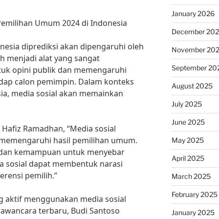
January 2026
Pemilihan Umum 2024 di Indonesia
December 20
esia diprediksi akan dipengaruhi oleh
November 20
ah menjadi alat yang sangat
September 20
k opini publik dan memengaruhi
dap calon pemimpin. Dalam konteks
August 2025
sia, media sosial akan memainkan
July 2025
June 2025
. Hafiz Ramadhan, “Media sosial
k memengaruhi hasil pemilihan umum.
May 2025
s dan kemampuan untuk menyebar
April 2025
a sosial dapat membentuk narasi
rensi pemilih.”
March 2025
February 2025
ng aktif menggunakan media sosial
wawancara terbaru, Budi Santoso
January 2025