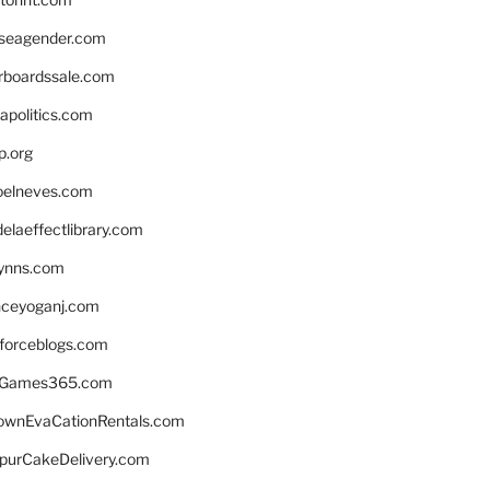
seagender.com
rboardssale.com
apolitics.com
p.org
elneves.com
laeffectlibrary.com
lynns.com
nceyoganj.com
sforceblogs.com
nGames365.com
ownEvaCationRentals.com
lpurCakeDelivery.com