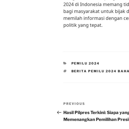
2024 di Indonesia memang ti
bagi masyarakat untuk bijak
memilah informasi dengan c
politik yang tepat.
CATEGORIES
PEMILU 2024
TAGS
BERITA PEMILU 2024 BAH
Post
Previous
PREVIOUS
navigation
Post
Hasil Pilpres Terkini: Siapa yan
Memenangkan Pemilihan Pres