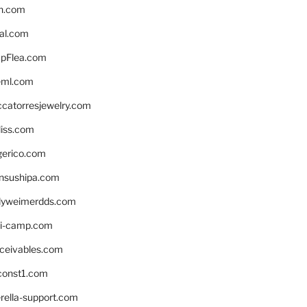
n.com
eal.com
pFlea.com
eml.com
ccatorresjewelry.com
liss.com
gerico.com
nsushipa.com
yweimerdds.com
i-camp.com
eceivables.com
onst1.com
rella-support.com