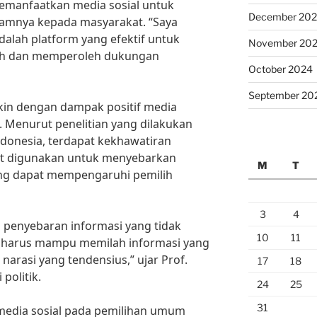
emanfaatkan media sosial untuk
December 20
mnya kepada masyarakat. “Saya
dalah platform yang efektif untuk
November 20
ih dan memperoleh dukungan
October 2024
September 20
kin dengan dampak positif media
 Menurut penelitian yang dilakukan
ndonesia, terdapat kekhawatiran
at digunakan untuk menyebarkan
M
T
ang dapat mempengaruhi pemilih
3
4
 penyebaran informasi yang tidak
10
11
ih harus mampu memilah informasi yang
 narasi yang tendensius,” ujar Prof.
17
18
politik.
24
25
31
media sosial pada pemilihan umum