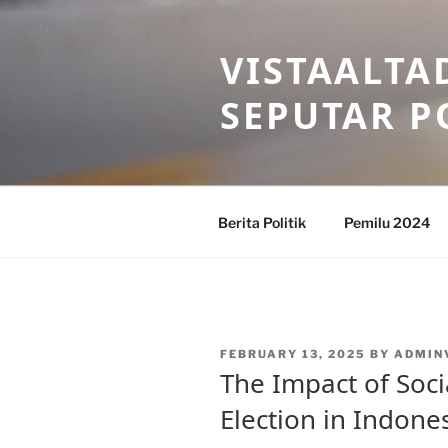
Skip
to
VISTAALTA
content
SEPUTAR P
Berita Politik
Pemilu 2024
POSTED
FEBRUARY 13, 2025
BY
ADMIN
ON
The Impact of Soc
Election in Indone