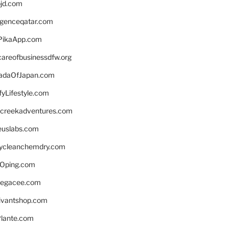
bjd.com
ligenceqatar.com
PikaApp.com
careofbusinessdfw.org
daOfJapan.com
fyLifestyle.com
screekadventures.com
euslabs.com
lycleanchemdry.com
Oping.com
legacee.com
ivantshop.com
lante.com