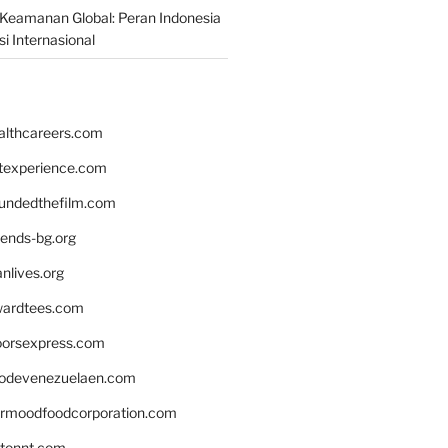
Keamanan Global: Peran Indonesia
i Internasional
althcareers.com
ntexperience.com
undedthefilm.com
iends-bg.org
nlives.org
ardtees.com
loorsexpress.com
odevenezuelaen.com
ermoodfoodcorporation.com
stonnt.com