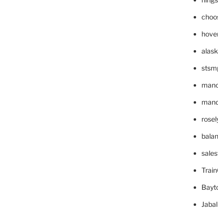
choo
hove
alask
stsm
mano
mande
rose
bala
sale
Trai
Bayt
Jaba