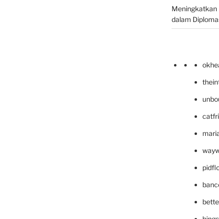
Meningkatkan 
dalam Diplomas
okhe
thei
unbo
catfr
maria
wayw
pidf
banc
bett
hing