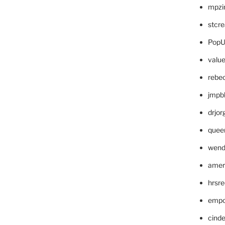
mpzi
stcr
PopU
valu
rebe
jmpb
drjor
quee
wend
amer
hrsr
empc
cinde