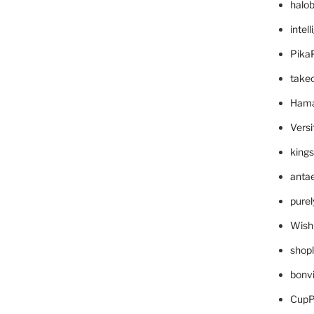
halo
intel
Pika
take
Hama
Versi
king
anta
pure
Wish
shop
bonv
CupP