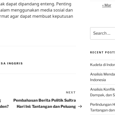
dak dapat dipandang enteng. Penting
« Mar
 dalam menggunakan media sosial dan
ermat agar dapat membuat keputusan
Search
for:
RECENT POST
ASA INGGRIS
Kudeta di Indo
Analisis Menda
Indonesia
Analisis Konflik
NEXT
Next
Dampak, dan S
Post
g
Pembahasan Berita Politik Sultra
Perlindungan H
iden?
Hari Ini: Tantangan dan Peluang
Tantangan dan