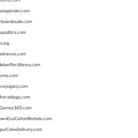
seagender.com
rboardssale.com
apolitics.com
p.org
elneves.com
laeffectlibrary.com
lynns.com
nceyoganj.com
sforceblogs.com
nGames365.com
ownEvaCationRentals.com
lpurCakeDelivery.com