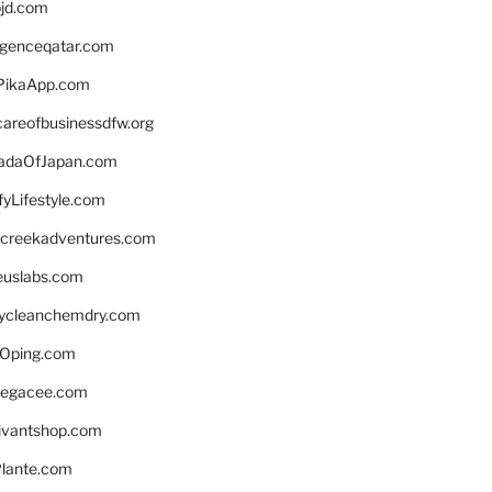
bjd.com
ligenceqatar.com
PikaApp.com
careofbusinessdfw.org
daOfJapan.com
fyLifestyle.com
screekadventures.com
euslabs.com
lycleanchemdry.com
Oping.com
legacee.com
ivantshop.com
lante.com