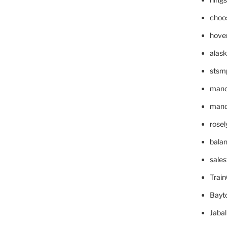
choo
hove
alask
stsm
mano
mande
rose
bala
sale
Trai
Bayt
Jaba