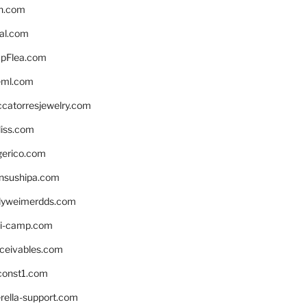
n.com
eal.com
pFlea.com
eml.com
ccatorresjewelry.com
liss.com
gerico.com
nsushipa.com
yweimerdds.com
i-camp.com
eceivables.com
onst1.com
rella-support.com