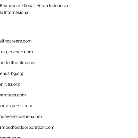
Keamanan Global: Peran Indonesia
i Internasional
althcareers.com
ntexperience.com
undedthefilm.com
iends-bg.org
nlives.org
ardtees.com
loorsexpress.com
odevenezuelaen.com
ermoodfoodcorporation.com
stonnt.com