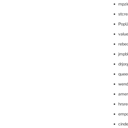
mpzi
stcr
PopU
valu
rebe
jmpb
drjor
quee
wend
amer
hrsr
empc
cinde