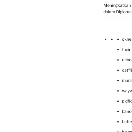
Meningkatkan 
dalam Diplomas
okhe
thei
unbo
catfr
maria
wayw
pidf
banc
bett
hing