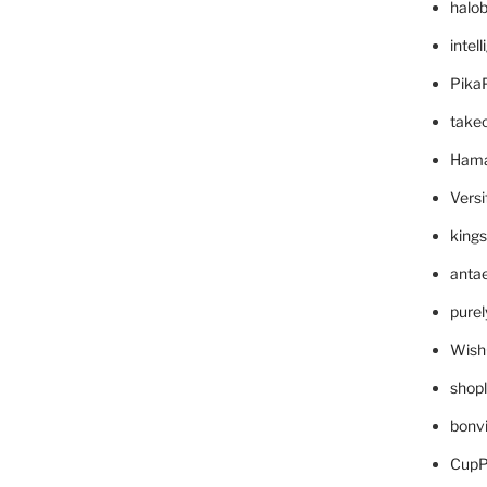
halo
intel
Pika
take
Hama
Versi
king
anta
pure
Wish
shop
bonv
CupP