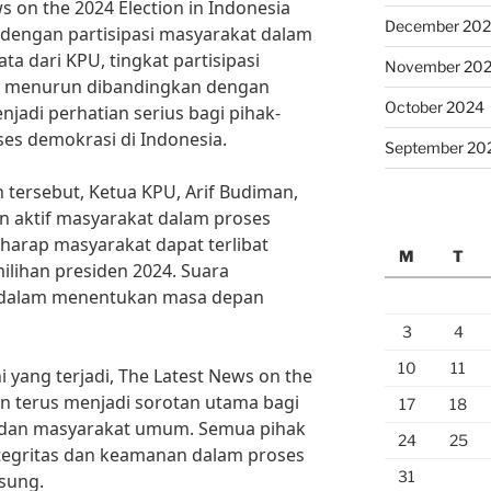
s on the 2024 Election in Indonesia
December 20
t dengan partisipasi masyarakat dalam
a dari KPU, tingkat partisipasi
November 20
ir menurun dibandingkan dengan
October 2024
njadi perhatian serius bagi pihak-
ses demokrasi di Indonesia.
September 20
tersebut, Ketua KPU, Arif Budiman,
 aktif masyarakat dalam proses
rharap masyarakat dapat terlibat
M
T
ilihan presiden 2024. Suara
 dalam menentukan masa depan
3
4
10
11
yang terjadi, The Latest News on the
an terus menjadi sorotan utama bagi
17
18
dan masyarakat umum. Semua pihak
24
25
tegritas dan keamanan dalam proses
31
sung.