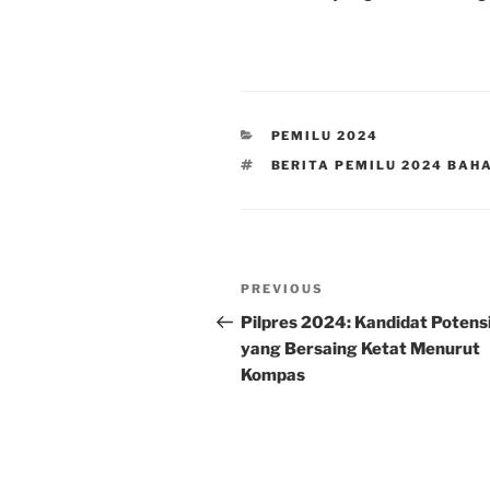
CATEGORIES
PEMILU 2024
TAGS
BERITA PEMILU 2024 BAH
Post
Previous
PREVIOUS
navigation
Post
Pilpres 2024: Kandidat Potensi
yang Bersaing Ketat Menurut
Kompas