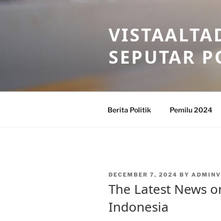
Skip
to
VISTAALTA
content
SEPUTAR P
Berita Politik
Pemilu 2024
POSTED
DECEMBER 7, 2024
BY
ADMINV
ON
The Latest News on
Indonesia