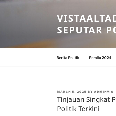
Skip
to
VISTAALTA
content
SEPUTAR P
Berita Politik
Pemilu 2024
POSTED
MARCH 5, 2025
BY
ADMINVIS
ON
Tinjauan Singkat 
Politik Terkini