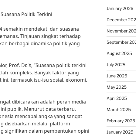
January 2026
Suasana Politik Terkini
December 20
4 semakin mendekat, dan suasana
November 20
memanas. Tinjauan singkat terhadap
September 20
n berbagai dinamika politik yang
August 2025
July 2025
, Prof. Dr. X, “Suasana politik terkini
lah kompleks. Banyak faktor yang
June 2025
ini, termasuk isu-isu sosial, ekonomi,
May 2025
April 2025
angat dibicarakan adalah peran media
ni publik. Menurut data terbaru,
March 2025
donesia mencapai angka yang sangat
February 2025
ng disebarkan melalui platform
ng signifikan dalam pembentukan opini
January 2025