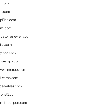
n.com
eal.com
pFlea.com
eml.com
ccatorresjewelry.com
liss.com
gerico.com
nsushipa.com
yweimerdds.com
i-camp.com
eceivables.com
onst1.com
rella-support.com