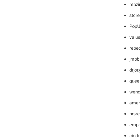
mpzi
stcr
PopU
valu
rebe
jmpb
drjor
quee
wend
amer
hrsr
empc
cinde