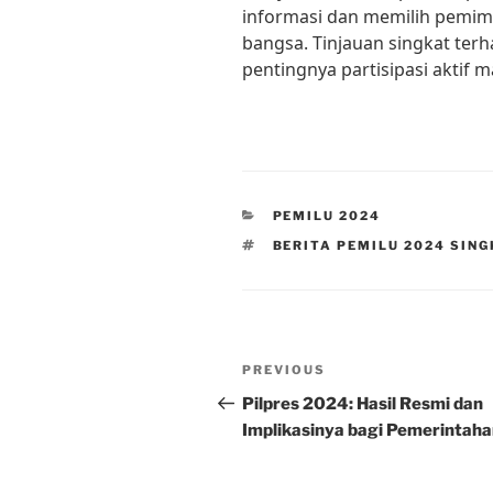
informasi dan memilih pemim
bangsa. Tinjauan singkat te
pentingnya partisipasi aktif
CATEGORIES
PEMILU 2024
TAGS
BERITA PEMILU 2024 SIN
Post
Previous
PREVIOUS
navigation
Post
Pilpres 2024: Hasil Resmi dan
Implikasinya bagi Pemerintah