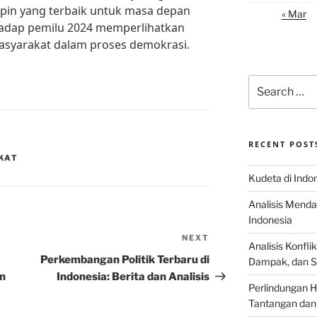
pin yang terbaik untuk masa depan
« Mar
rhadap pemilu 2024 memperlihatkan
 masyarakat dalam proses demokrasi.
Search
for:
RECENT POST
GKAT
Kudeta di Indo
Analisis Menda
Indonesia
NEXT
Next
Analisis Konflik
Post
Perkembangan Politik Terbaru di
Dampak, dan S
an
Indonesia: Berita dan Analisis
Perlindungan H
Tantangan dan