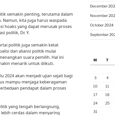
December 20
litik semakin penting, terutama dalam
November 20
 Namun, kita juga harus waspada
October 2024
si hoaks yang dapat merusak proses
i politik, Dr. Y.
September 20
rtai politik juga semakin ketat
lisi dan aliansi politik mulai
enangkan suara pemilih. Hal ini
M
T
akin menarik untuk diikuti.
lu 2024 akan menjadi ujian sejati bagi
3
4
harus mampu menjaga keberagaman
10
11
erbedaan pendapat dalam proses
17
18
24
25
itik yang tengah berlangsung,
31
 lebih cerdas dalam menyaring