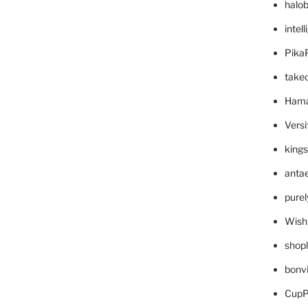
halo
intel
Pika
take
Hama
Versi
king
anta
pure
Wish
shop
bonv
CupP