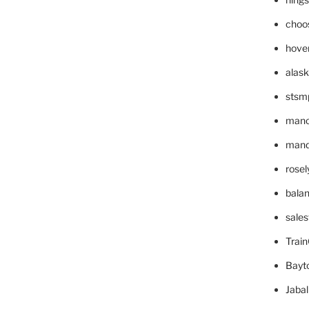
choo
hove
alask
stsm
mano
mande
rose
bala
sale
Trai
Bayt
Jaba