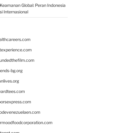
Keamanan Global: Peran Indonesia
i Internasional
althcareers.com
ntexperience.com
undedthefilm.com
iends-bg.org
nlives.org
ardtees.com
loorsexpress.com
odevenezuelaen.com
ermoodfoodcorporation.com
stonnt.com