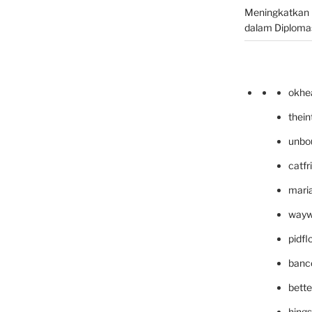
Meningkatkan 
dalam Diplomas
okhe
thei
unbo
catfr
maria
wayw
pidf
banc
bett
hing