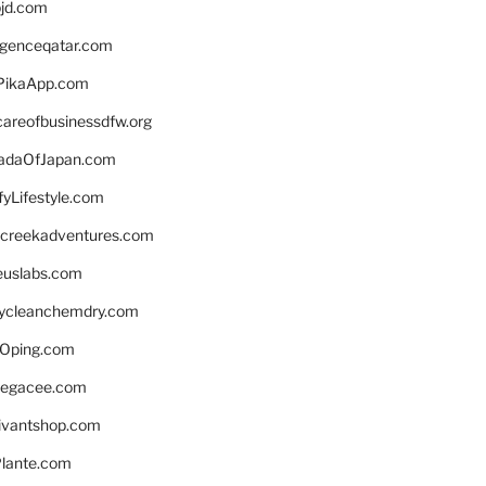
bjd.com
ligenceqatar.com
PikaApp.com
careofbusinessdfw.org
daOfJapan.com
fyLifestyle.com
screekadventures.com
euslabs.com
lycleanchemdry.com
Oping.com
legacee.com
ivantshop.com
lante.com