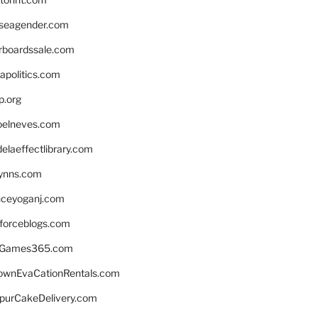
seagender.com
rboardssale.com
apolitics.com
p.org
elneves.com
laeffectlibrary.com
lynns.com
nceyoganj.com
sforceblogs.com
nGames365.com
ownEvaCationRentals.com
lpurCakeDelivery.com