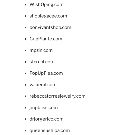
WishOping.com
shoplegacee.com
bonvivantshop.com
CupPlante.com
mpzin.com
stcreal.com
PopUpFlea.com
valueml.com
rebeccatorresjewelry.com
jmpbliss.com
drjorgerico.com
queensushipa.com