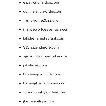
elpatronchardon.com
donglaishun-order.com
fiamc-rome2022.org
mariceworldessentials.com
lafisheriarestaurant.com
915jazzandmore.com
aguadulce-countryfair.com
jakehovis.com
bosswingsduluth.com
birminghamautocare.com
tonyscountrykitchen.com
jbellasnailspa.com