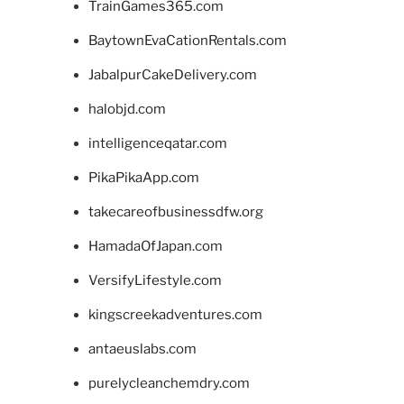
TrainGames365.com
BaytownEvaCationRentals.com
JabalpurCakeDelivery.com
halobjd.com
intelligenceqatar.com
PikaPikaApp.com
takecareofbusinessdfw.org
HamadaOfJapan.com
VersifyLifestyle.com
kingscreekadventures.com
antaeuslabs.com
purelycleanchemdry.com