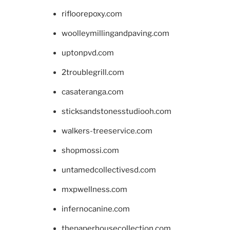
rifloorepoxy.com
woolleymillingandpaving.com
uptonpvd.com
2troublegrill.com
casateranga.com
sticksandstonesstudiooh.com
walkers-treeservice.com
shopmossi.com
untamedcollectivesd.com
mxpwellness.com
infernocanine.com
thepaperhousecollection.com