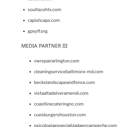
soultacohtx.com
capishcaps.com
gpsyfl.org
MEDIA PARTNER III
vwrepairarlington.com
cleaningservicebaltimore-md.com
beckslandscapeandfence.com
vistaaltadelveramendi.com
coastlinecateringnc.com
cuesburgershouston.com
psicologiaespecializadaencampeche.com