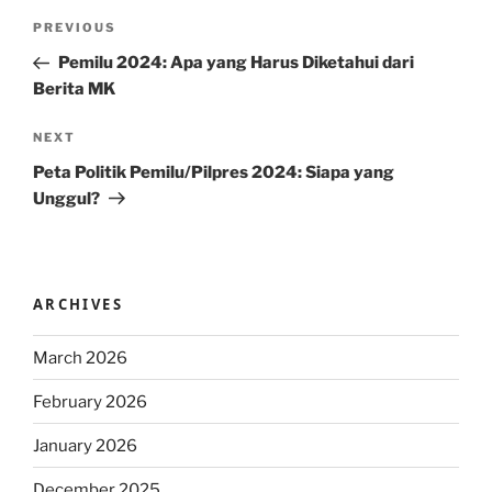
Post
Previous
PREVIOUS
navigation
Post
Pemilu 2024: Apa yang Harus Diketahui dari
Berita MK
Next
NEXT
Post
Peta Politik Pemilu/Pilpres 2024: Siapa yang
Unggul?
ARCHIVES
March 2026
February 2026
January 2026
December 2025