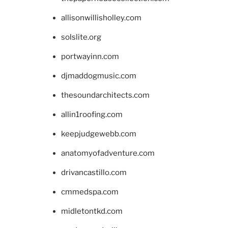
allisonwillisholley.com
solslite.org
portwayinn.com
djmaddogmusic.com
thesoundarchitects.com
allin1roofing.com
keepjudgewebb.com
anatomyofadventure.com
drivancastillo.com
cmmedspa.com
midletontkd.com