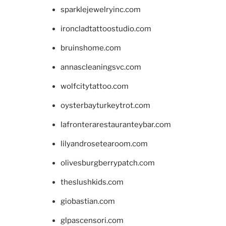
sparklejewelryinc.com
ironcladtattoostudio.com
bruinshome.com
annascleaningsvc.com
wolfcitytattoo.com
oysterbayturkeytrot.com
lafronterarestauranteybar.com
lilyandrosetearoom.com
olivesburgberrypatch.com
theslushkids.com
giobastian.com
glpascensori.com