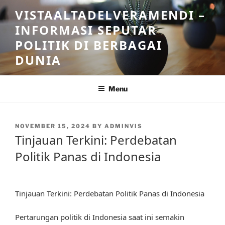
Skip
VISTAALTADELVERAMENDI –
to
INFORMASI SEPUTAR
content
POLITIK DI BERBAGAI
DUNIA
Menu
POSTED
NOVEMBER 15, 2024
BY
ADMINVIS
ON
Tinjauan Terkini: Perdebatan
Politik Panas di Indonesia
Tinjauan Terkini: Perdebatan Politik Panas di Indonesia
Pertarungan politik di Indonesia saat ini semakin