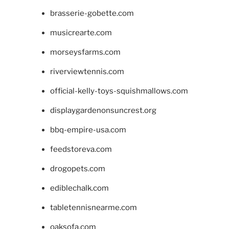
brasserie-gobette.com
musicrearte.com
morseysfarms.com
riverviewtennis.com
official-kelly-toys-squishmallows.com
displaygardenonsuncrest.org
bbq-empire-usa.com
feedstoreva.com
drogopets.com
ediblechalk.com
tabletennisnearme.com
oaksofa.com