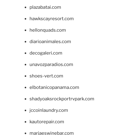
plazabatai.com
hawkscayresort.com
hellonquads.com
diarioanimales.com
decogaleri.com
unavozparadios.com
shoes-vert.com
elbotanicopanama.com
shadyoaksrockportrvpark.com
jccoinlaundry.com
kautorepair.com
marjaeswinebar.com