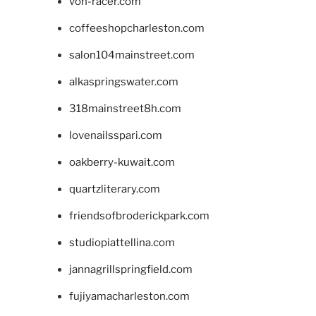
von-racer.com
coffeeshopcharleston.com
salon104mainstreet.com
alkaspringswater.com
318mainstreet8h.com
lovenailsspari.com
oakberry-kuwait.com
quartzliterary.com
friendsofbroderickpark.com
studiopiattellina.com
jannagrillspringfield.com
fujiyamacharleston.com