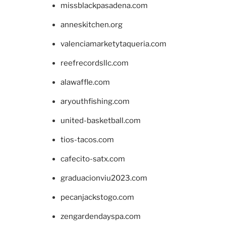
missblackpasadena.com
anneskitchen.org
valenciamarketytaqueria.com
reefrecordsllc.com
alawaffle.com
aryouthfishing.com
united-basketball.com
tios-tacos.com
cafecito-satx.com
graduacionviu2023.com
pecanjackstogo.com
zengardendayspa.com