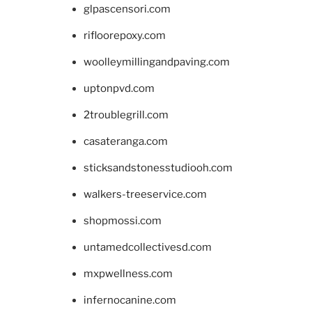
glpascensori.com
rifloorepoxy.com
woolleymillingandpaving.com
uptonpvd.com
2troublegrill.com
casateranga.com
sticksandstonesstudiooh.com
walkers-treeservice.com
shopmossi.com
untamedcollectivesd.com
mxpwellness.com
infernocanine.com