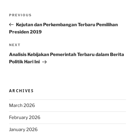
Post
Previous
PREVIOUS
navigation
Post
Kejutan dan Perkembangan Terbaru Pemilihan
Presiden 2019
Next
NEXT
Post
Analisis Kebijakan Pemerintah Terbaru dalam Berita
Politik Hari Ini
ARCHIVES
March 2026
February 2026
January 2026