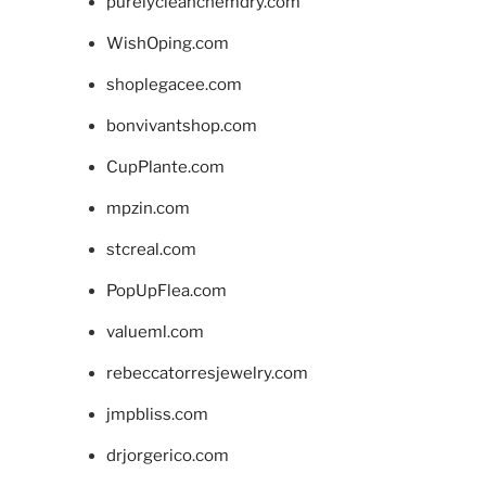
purelycleanchemdry.com
WishOping.com
shoplegacee.com
bonvivantshop.com
CupPlante.com
mpzin.com
stcreal.com
PopUpFlea.com
valueml.com
rebeccatorresjewelry.com
jmpbliss.com
drjorgerico.com