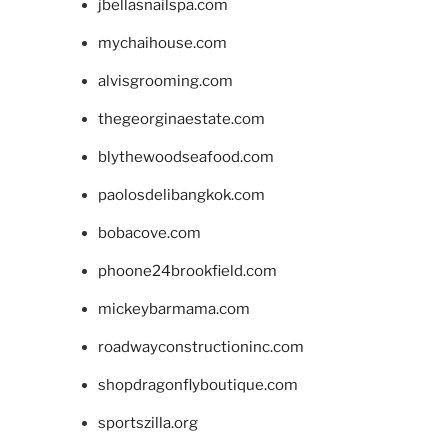
jbellasnailspa.com
mychaihouse.com
alvisgrooming.com
thegeorginaestate.com
blythewoodseafood.com
paolosdelibangkok.com
bobacove.com
phoone24brookfield.com
mickeybarmama.com
roadwayconstructioninc.com
shopdragonflyboutique.com
sportszilla.org