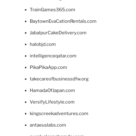
TrainGames365.com
BaytownEvaCationRentals.com
JabalpurCakeDelivery.com
halobjd.com
intelligenceqatar.com
PikaPikaApp.com
takecareofbusinessdfw.org
HamadaOfJapan.com
VersifyLifestyle.com
kingscreekadventures.com
antaeuslabs.com