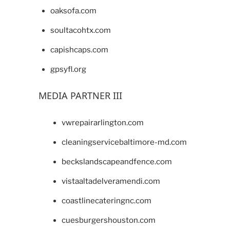
oaksofa.com
soultacohtx.com
capishcaps.com
gpsyfl.org
MEDIA PARTNER III
vwrepairarlington.com
cleaningservicebaltimore-md.com
beckslandscapeandfence.com
vistaaltadelveramendi.com
coastlinecateringnc.com
cuesburgershouston.com