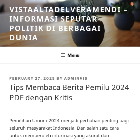
Skip
VISTAALTADELVERAMENDI –
to
INFORMASI SEPUTAR
content
POLITIK DI BERBAGAI
DUNIA
Menu
POSTED
FEBRUARY 27, 2025
BY
ADMINVIS
ON
Tips Membaca Berita Pemilu 2024
PDF dengan Kritis
Pemilihan Umum 2024 menjadi perhatian penting bagi
seluruh masyarakat Indonesia. Dan salah satu cara
untuk memperoleh informasi yang akurat dan