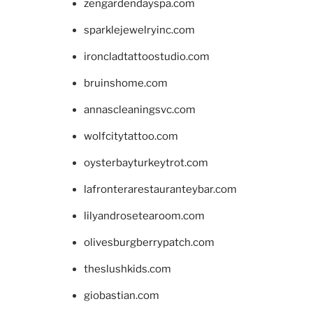
zengardendayspa.com
sparklejewelryinc.com
ironcladtattoostudio.com
bruinshome.com
annascleaningsvc.com
wolfcitytattoo.com
oysterbayturkeytrot.com
lafronterarestauranteybar.com
lilyandrosetearoom.com
olivesburgberrypatch.com
theslushkids.com
giobastian.com