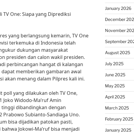
January 2026
s di TV One: Siapa yang Diprediksi
December 20
November 20
res yang berlangsung kemarin, TV One
September 20
evisi terkemuka di Indonesia telah
engukur dukungan masyarakat
August 2025
n presiden dan calon wakil presiden.
July 2025
enjadi perbincangan hangat di kalangan
na dapat memberikan gambaran awal
June 2025
i akan menang dalam Pilpres kali ini.
May 2025
xit poll yang dilakukan oleh TV One,
April 2025
1 Joko Widodo-Ma’ruf Amin
 tinggi dibandingkan dengan
March 2025
2 Prabowo Subianto-Sandiaga Uno.
February 2025
elum bisa dijadikan patokan pasti,
i bahwa Jokowi-Ma’ruf bisa menjadi
January 2025