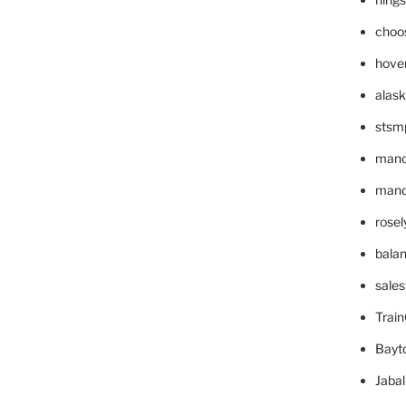
choo
hove
alask
stsm
mano
mande
rose
bala
sale
Trai
Bayt
Jaba