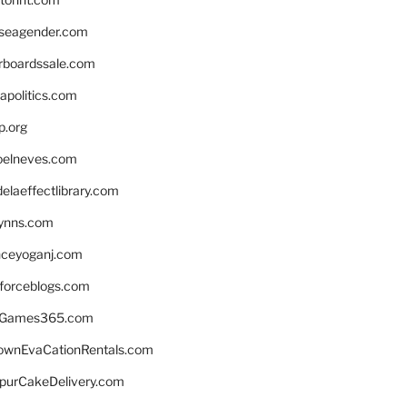
seagender.com
rboardssale.com
apolitics.com
p.org
elneves.com
laeffectlibrary.com
lynns.com
nceyoganj.com
sforceblogs.com
nGames365.com
ownEvaCationRentals.com
lpurCakeDelivery.com