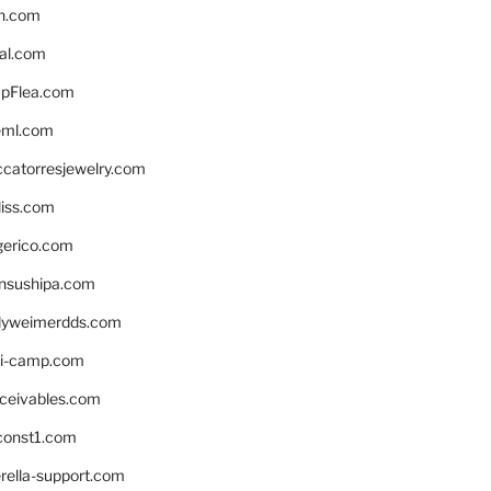
n.com
eal.com
pFlea.com
eml.com
ccatorresjewelry.com
liss.com
gerico.com
nsushipa.com
yweimerdds.com
i-camp.com
eceivables.com
onst1.com
rella-support.com