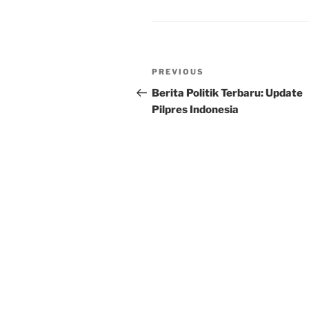
Post
Previous
PREVIOUS
navigation
Post
Berita Politik Terbaru: Update
Pilpres Indonesia