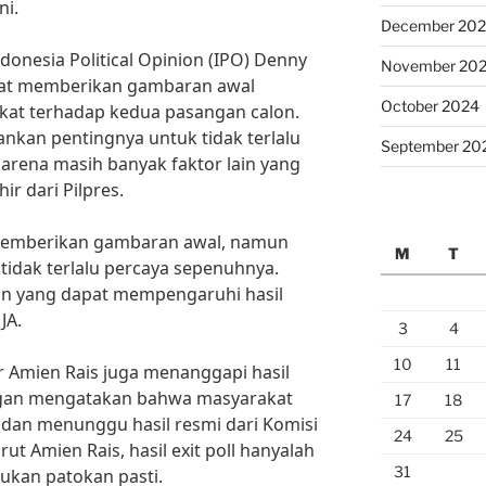
ni.
December 20
donesia Political Opinion (IPO) Denny
November 20
apat memberikan gambaran awal
October 2024
at terhadap kedua pasangan calon.
nkan pentingnya untuk tidak terlalu
September 20
karena masih banyak faktor lain yang
r dari Pilpres.
tu memberikan gambaran awal, namun
M
T
tidak terlalu percaya sepenuhnya.
ain yang dapat mempengaruhi hasil
JA.
3
4
10
11
or Amien Rais juga menanggapi hasil
dengan mengatakan bahwa masyarakat
17
18
 dan menunggu hasil resmi dari Komisi
24
25
 Amien Rais, hasil exit poll hanyalah
31
ukan patokan pasti.