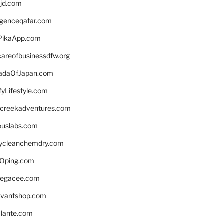
bjd.com
ligenceqatar.com
PikaApp.com
careofbusinessdfw.org
daOfJapan.com
fyLifestyle.com
screekadventures.com
euslabs.com
lycleanchemdry.com
Oping.com
legacee.com
ivantshop.com
lante.com