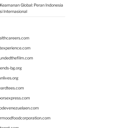
Keamanan Global: Peran Indonesia
i Internasional
althcareers.com
ntexperience.com
undedthefilm.com
iends-bg.org
nlives.org
ardtees.com
loorsexpress.com
odevenezuelaen.com
ermoodfoodcorporation.com
stonnt.com