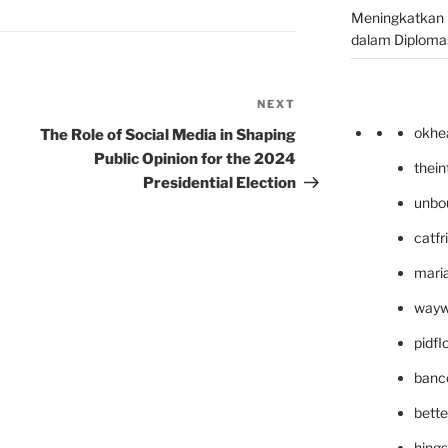
Meningkatkan 
dalam Diplomas
NEXT
Next
Post
okhe
The Role of Social Media in Shaping
Public Opinion for the 2024
thei
Presidential Election
unbo
catfr
maria
wayw
pidf
banc
bett
hing