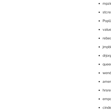
mpzi
stcr
PopU
valu
rebe
jmpb
drjor
quee
wend
amer
hrsr
empc
cinde