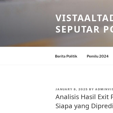
Skip
to
VISTAALTA
content
SEPUTAR P
Berita Politik
Pemilu 2024
POSTED
JANUARY 8, 2025
BY
ADMINVI
ON
Analisis Hasil Exit 
Siapa yang Dipred