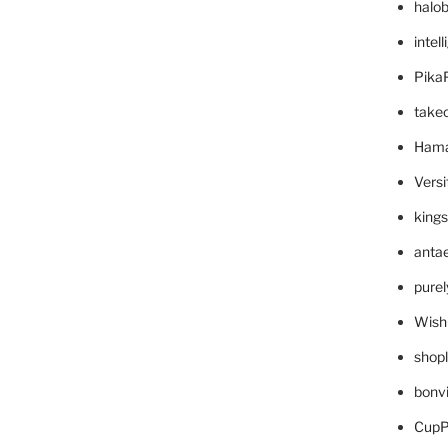
halo
intel
Pika
take
Hama
Versi
king
anta
pure
Wish
shop
bonv
CupP