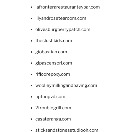
lafronterarestauranteybar.com
lilyandrosetearoom.com
olivesburgberrypatch.com
theslushkids.com
giobastian.com
glpascensori.com
rifloorepoxy.com
woolleymillingandpaving.com
uptonpvd.com
2troublegrill.com
casateranga.com
sticksandstonesstudiooh.com