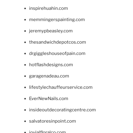
inspirehuahin.com
memmingerspainting.com
jeremypbeasley.com
thesandwichdepotcos.com
drgiggleshouseofpain.com
hotflashdesigns.com
garagenadeau.com
lifestylechauffeurservice.com
EverNewNails.com
insideoutdecoratingcentre.com
salvatoresinpoint.com
jovialfloralco.com