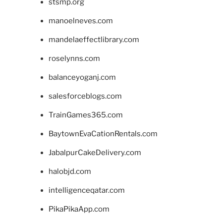
stsmp.org
manoelneves.com
mandelaeffectlibrary.com
roselynns.com
balanceyoganj.com
salesforceblogs.com
TrainGames365.com
BaytownEvaCationRentals.com
JabalpurCakeDelivery.com
halobjd.com
intelligenceqatar.com
PikaPikaApp.com