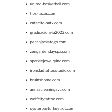
united-basketball.com
tios-tacos.com
cafecito-satx.com
graduacionviu2023.com
pecanjackstogo.com
zengardendayspa.com
sparklejewelryinc.com
ironcladtattoostudio.com
bruinshome.com
annascleaningsvc.com
wolfcitytattoo.com
oysterbayturkeytrot.com