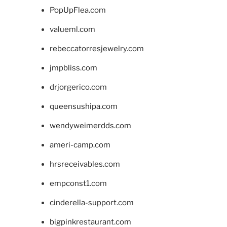
PopUpFlea.com
valueml.com
rebeccatorresjewelry.com
jmpbliss.com
drjorgerico.com
queensushipa.com
wendyweimerdds.com
ameri-camp.com
hrsreceivables.com
empconst1.com
cinderella-support.com
bigpinkrestaurant.com