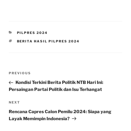
CATEGORIES
PILPRES 2024
TAGS
BERITA HASIL PILPRES 2024
Post
Previous
PREVIOUS
navigation
Post
Kondisi Terkini Berita Politik NTB Hari Ini:
Persaingan Partai Politik dan Isu Terhangat
Next
NEXT
Post
Rencana Capres Calon Pemilu 2024: Siapa yang
Layak Memimpin Indonesia?