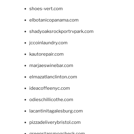
shoes-vert.com
elbotanicopanama.com
shadyoaksrockportrvpark.com
jccoinlaundry.com
kautorepair.com
marjaeswinebar.com
elmazatlanclinton.com
ideacoffeenyc.com
odieschillicothe.com
lacantinitagalesburg.com
pizzadeliverybristol.com
greenstarsmogcheck.com