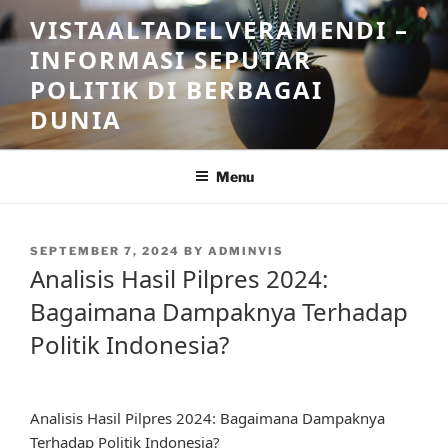
Skip
VISTAALTADELVERAMENDI –
to
INFORMASI SEPUTAR
content
POLITIK DI BERBAGAI
DUNIA
Menu
POSTED
SEPTEMBER 7, 2024
BY
ADMINVIS
ON
Analisis Hasil Pilpres 2024:
Bagaimana Dampaknya Terhadap
Politik Indonesia?
Analisis Hasil Pilpres 2024: Bagaimana Dampaknya
Terhadap Politik Indonesia?