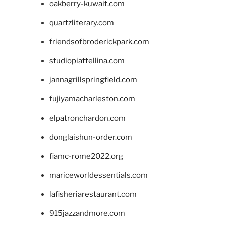
oakberry-kuwait.com
quartzliterary.com
friendsofbroderickpark.com
studiopiattellina.com
jannagrillspringfield.com
fujiyamacharleston.com
elpatronchardon.com
donglaishun-order.com
fiamc-rome2022.org
mariceworldessentials.com
lafisheriarestaurant.com
915jazzandmore.com