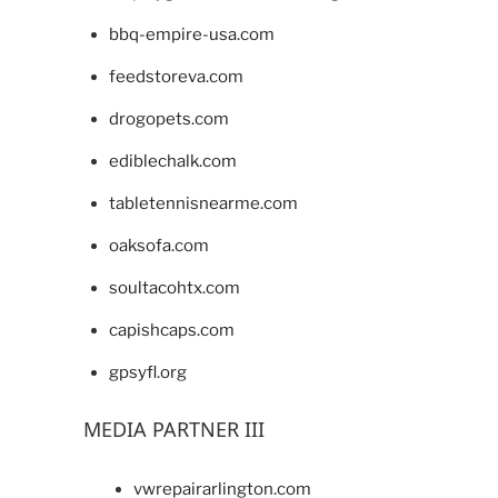
bbq-empire-usa.com
feedstoreva.com
drogopets.com
ediblechalk.com
tabletennisnearme.com
oaksofa.com
soultacohtx.com
capishcaps.com
gpsyfl.org
MEDIA PARTNER III
vwrepairarlington.com