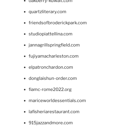
oakberry-kuwait.com
quartzliterary.com
friendsofbroderickpark.com
studiopiattellina.com
jannagrillspringfield.com
fujiyamacharleston.com
elpatronchardon.com
donglaishun-order.com
fiamc-rome2022.org
mariceworldessentials.com
lafisheriarestaurant.com
915jazzandmore.com