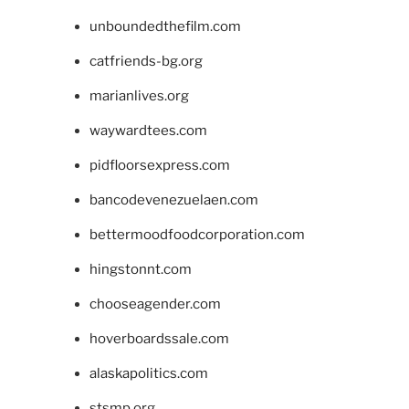
unboundedthefilm.com
catfriends-bg.org
marianlives.org
waywardtees.com
pidfloorsexpress.com
bancodevenezuelaen.com
bettermoodfoodcorporation.com
hingstonnt.com
chooseagender.com
hoverboardssale.com
alaskapolitics.com
stsmp.org