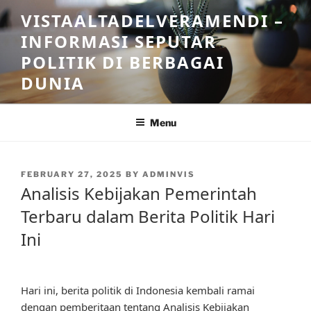
Skip
VISTAALTADELVERAMENDI –
to
INFORMASI SEPUTAR
content
POLITIK DI BERBAGAI
DUNIA
Menu
POSTED
FEBRUARY 27, 2025
BY
ADMINVIS
ON
Analisis Kebijakan Pemerintah
Terbaru dalam Berita Politik Hari
Ini
Hari ini, berita politik di Indonesia kembali ramai
dengan pemberitaan tentang Analisis Kebijakan