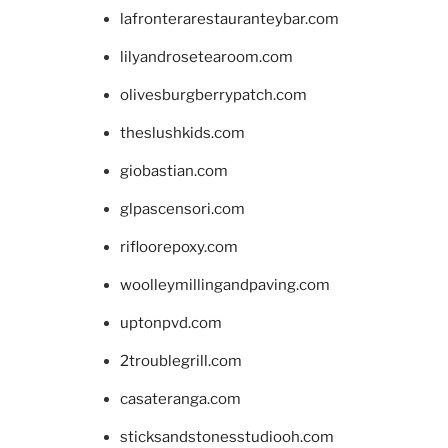
lafronterarestauranteybar.com
lilyandrosetearoom.com
olivesburgberrypatch.com
theslushkids.com
giobastian.com
glpascensori.com
rifloorepoxy.com
woolleymillingandpaving.com
uptonpvd.com
2troublegrill.com
casateranga.com
sticksandstonesstudiooh.com