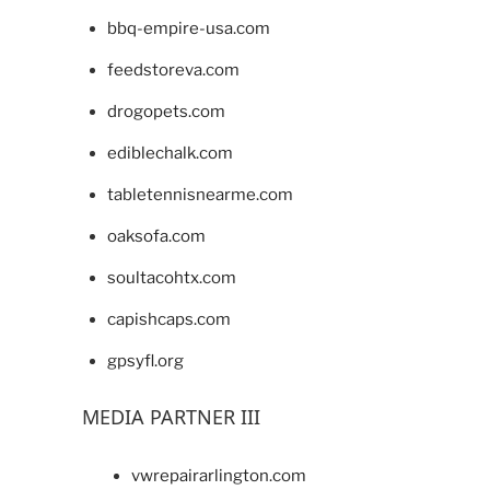
bbq-empire-usa.com
feedstoreva.com
drogopets.com
ediblechalk.com
tabletennisnearme.com
oaksofa.com
soultacohtx.com
capishcaps.com
gpsyfl.org
MEDIA PARTNER III
vwrepairarlington.com