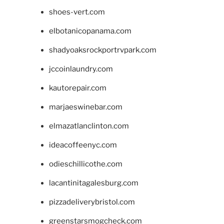
shoes-vert.com
elbotanicopanama.com
shadyoaksrockportrvpark.com
jccoinlaundry.com
kautorepair.com
marjaeswinebar.com
elmazatlanclinton.com
ideacoffeenyc.com
odieschillicothe.com
lacantinitagalesburg.com
pizzadeliverybristol.com
greenstarsmogcheck.com