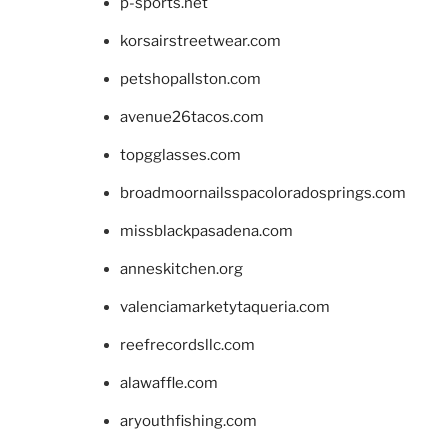
p-sports.net
korsairstreetwear.com
petshopallston.com
avenue26tacos.com
topgglasses.com
broadmoornailsspacoloradosprings.com
missblackpasadena.com
anneskitchen.org
valenciamarketytaqueria.com
reefrecordsllc.com
alawaffle.com
aryouthfishing.com