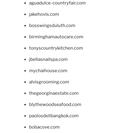
aguadulce-countryfair.com
jakehovis.com
bosswingsduluth.com
birminghamautocare.com
tonyscountrykitchen.com
jbellasnailspa.com
mychaihouse.com
alvisgrooming.com
thegeorginaestate.com
blythewoodseafood.com
paolosdelibangkok.com
bobacove.com