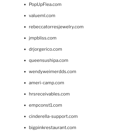
PopUpFlea.com
valueml.com
rebeccatorresjewelry.com
jmpbliss.com
drjorgerico.com
queensushipa.com
wendyweimerdds.com
ameri-camp.com
hrsreceivables.com
empconst1.com
cinderella-support.com
bigpinkrestaurant.com