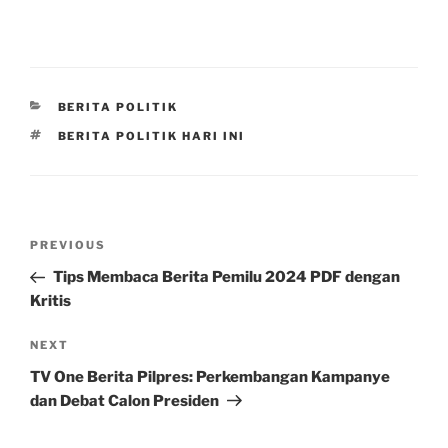
CATEGORIES
BERITA POLITIK
TAGS
BERITA POLITIK HARI INI
Post
Previous
PREVIOUS
navigation
Post
Tips Membaca Berita Pemilu 2024 PDF dengan
Kritis
Next
NEXT
Post
TV One Berita Pilpres: Perkembangan Kampanye
dan Debat Calon Presiden