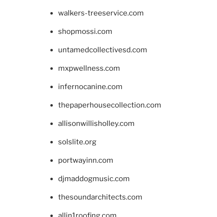
walkers-treeservice.com
shopmossi.com
untamedcollectivesd.com
mxpwellness.com
infernocanine.com
thepaperhousecollection.com
allisonwillisholley.com
solslite.org
portwayinn.com
djmaddogmusic.com
thesoundarchitects.com
allin1roofing.com