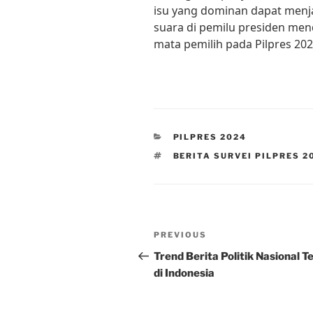
isu yang dominan dapat menja
suara di pemilu presiden men
mata pemilih pada Pilpres 202
CATEGORIES
PILPRES 2024
TAGS
BERITA SURVEI PILPRES 2
Post
Previous
PREVIOUS
navigation
Post
Trend Berita Politik Nasional Te
di Indonesia