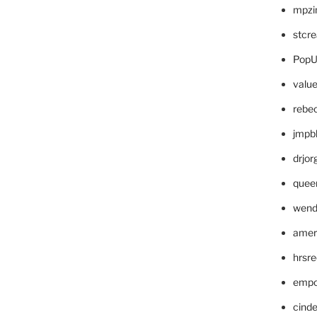
mpzi
stcr
PopU
valu
rebe
jmpb
drjor
quee
wend
amer
hrsr
empc
cinde