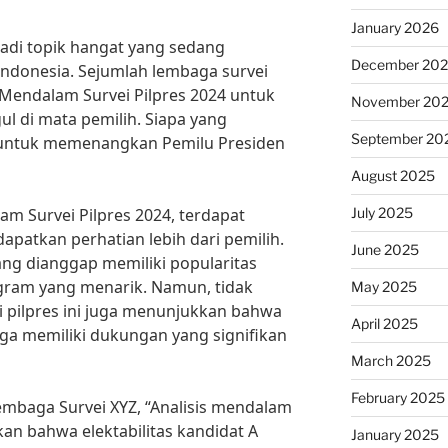
January 2026
adi topik hangat yang sedang
December 20
Indonesia. Sejumlah lembaga survei
 Mendalam Survei Pilpres 2024 untuk
November 20
l di mata pemilih. Siapa yang
September 20
 untuk memenangkan Pemilu Presiden
August 2025
July 2025
am Survei Pilpres 2024, terdapat
patkan perhatian lebih dari pemilih.
June 2025
ang dianggap memiliki popularitas
gram yang menarik. Namun, tidak
May 2025
i pilpres ini juga menunjukkan bahwa
April 2025
uga memiliki dukungan yang signifikan
March 2025
February 2025
embaga Survei XYZ, “Analisis mendalam
an bahwa elektabilitas kandidat A
January 2025