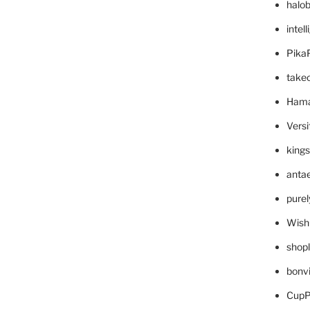
halo
intel
Pika
take
Hama
Versi
king
anta
pure
Wish
shop
bonv
CupP