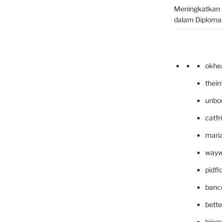
Meningkatkan 
dalam Diplomas
okhe
thei
unbo
catfr
maria
wayw
pidf
banc
bett
hing