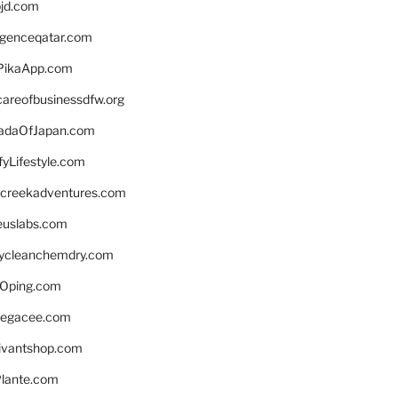
bjd.com
ligenceqatar.com
PikaApp.com
careofbusinessdfw.org
daOfJapan.com
fyLifestyle.com
screekadventures.com
euslabs.com
lycleanchemdry.com
Oping.com
legacee.com
ivantshop.com
lante.com