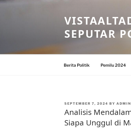
Skip
to
VISTAALTA
content
SEPUTAR P
Berita Politik
Pemilu 2024
POSTED
SEPTEMBER 7, 2024
BY
ADMIN
ON
Analisis Mendalam 
Siapa Unggul di M