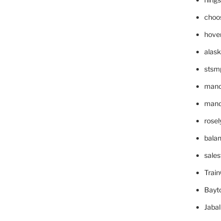
choo
hove
alask
stsm
mano
mande
rose
bala
sale
Trai
Bayt
Jaba