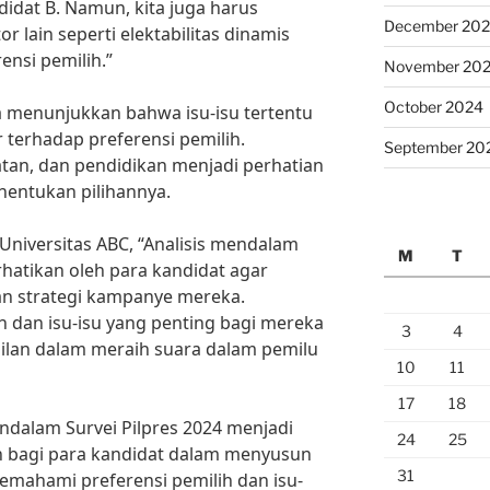
didat B. Namun, kita juga harus
December 20
 lain seperti elektabilitas dinamis
ensi pemilih.”
November 20
October 2024
uga menunjukkan bahwa isu-isu tertentu
 terhadap preferensi pemilih.
September 20
atan, dan pendidikan menjadi perhatian
nentukan pilihannya.
 Universitas ABC, “Analisis mendalam
M
T
erhatikan oleh para kandidat agar
n strategi kampanye mereka.
h dan isu-isu yang penting bagi mereka
3
4
ilan dalam meraih suara dalam pemilu
10
11
17
18
ndalam Survei Pilpres 2024 menjadi
24
25
n bagi para kandidat dalam menyusun
31
emahami preferensi pemilih dan isu-