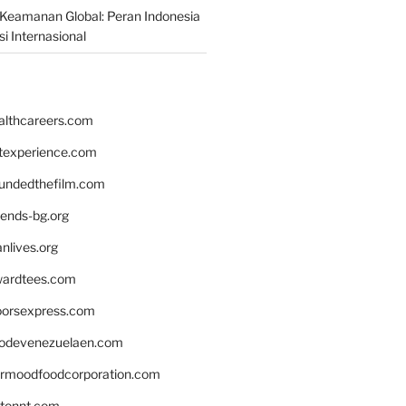
Keamanan Global: Peran Indonesia
i Internasional
althcareers.com
ntexperience.com
undedthefilm.com
iends-bg.org
nlives.org
ardtees.com
loorsexpress.com
odevenezuelaen.com
ermoodfoodcorporation.com
stonnt.com