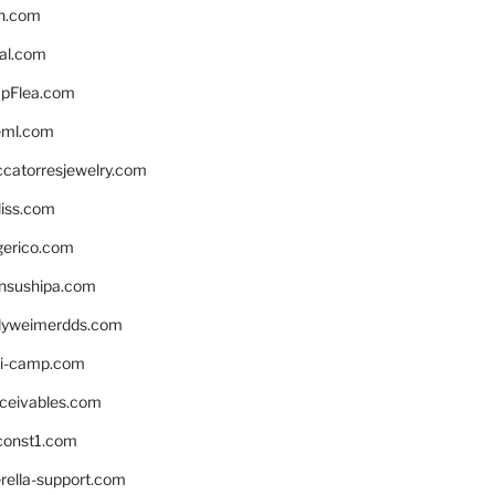
n.com
eal.com
pFlea.com
eml.com
ccatorresjewelry.com
liss.com
gerico.com
nsushipa.com
yweimerdds.com
i-camp.com
eceivables.com
onst1.com
rella-support.com