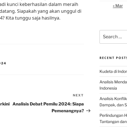
di kunci keberhasilan dalam meraih
« Mar
datang. Siapakah yang akan unggul di
4? Kita tunggu saja hasilnya.
Search
for:
RECENT POST
024
Kudeta di Indo
Analisis Menda
Indonesia
NEXT
Next
Analisis Konflik
Post
rkini
Analisis Debat Pemilu 2024: Siapa
Dampak, dan S
Pemenangnya?
Perlindungan H
Tantangan dan