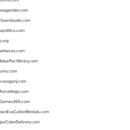
seagender.com
rboardssale.com
apolitics.com
p.org
elneves.com
laeffectlibrary.com
lynns.com
nceyoganj.com
sforceblogs.com
nGames365.com
ownEvaCationRentals.com
lpurCakeDelivery.com