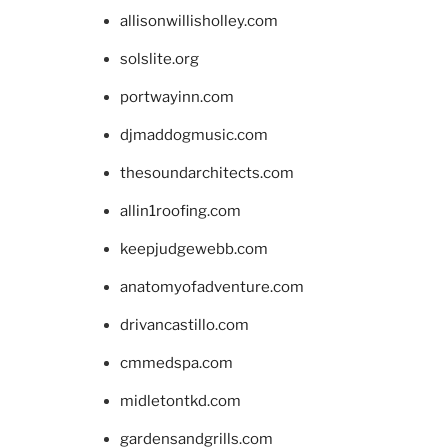
allisonwillisholley.com
solslite.org
portwayinn.com
djmaddogmusic.com
thesoundarchitects.com
allin1roofing.com
keepjudgewebb.com
anatomyofadventure.com
drivancastillo.com
cmmedspa.com
midletontkd.com
gardensandgrills.com