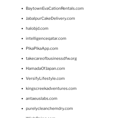
BaytownEvaCationRentals.com
JabalpurCakeDelivery.com
halobjd.com
intelligenceqatar.com
PikaPikaApp.com
takecareofbusinessdfw.org
HamadaOfJapan.com
VersifyLifestyle.com
kingscreekadventures.com
antaeuslabs.com
purelycleanchemdry.com