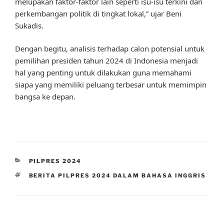
melupakan faktor-faktor lain seperti isu-isu terkini dan
perkembangan politik di tingkat lokal,” ujar Beni
Sukadis.
Dengan begitu, analisis terhadap calon potensial untuk
pemilihan presiden tahun 2024 di Indonesia menjadi
hal yang penting untuk dilakukan guna memahami
siapa yang memiliki peluang terbesar untuk memimpin
bangsa ke depan.
CATEGORIES
PILPRES 2024
TAGS
BERITA PILPRES 2024 DALAM BAHASA INGGRIS