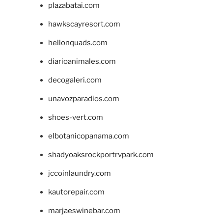
plazabatai.com
hawkscayresort.com
hellonquads.com
diarioanimales.com
decogaleri.com
unavozparadios.com
shoes-vert.com
elbotanicopanama.com
shadyoaksrockportrvpark.com
jccoinlaundry.com
kautorepair.com
marjaeswinebar.com