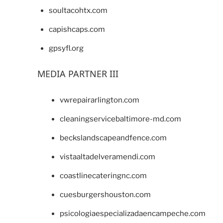
soultacohtx.com
capishcaps.com
gpsyfl.org
MEDIA PARTNER III
vwrepairarlington.com
cleaningservicebaltimore-md.com
beckslandscapeandfence.com
vistaaltadelveramendi.com
coastlinecateringnc.com
cuesburgershouston.com
psicologiaespecializadaencampeche.com