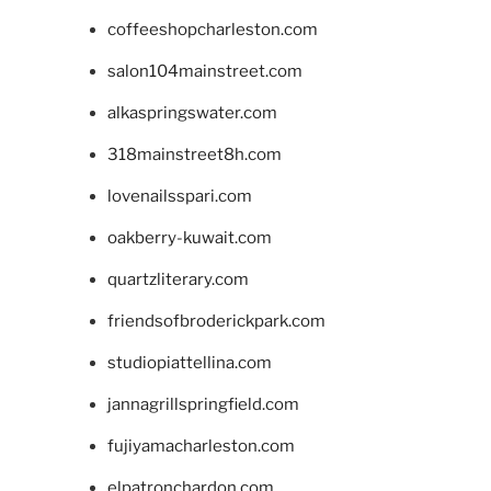
coffeeshopcharleston.com
salon104mainstreet.com
alkaspringswater.com
318mainstreet8h.com
lovenailsspari.com
oakberry-kuwait.com
quartzliterary.com
friendsofbroderickpark.com
studiopiattellina.com
jannagrillspringfield.com
fujiyamacharleston.com
elpatronchardon.com