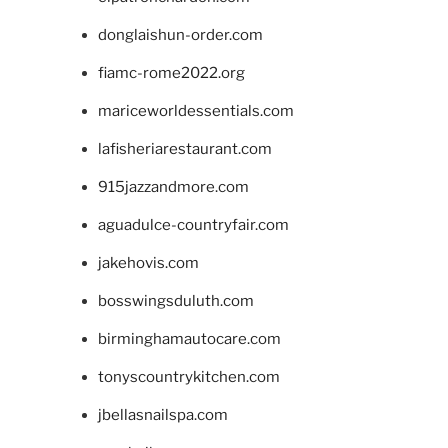
donglaishun-order.com
fiamc-rome2022.org
mariceworldessentials.com
lafisheriarestaurant.com
915jazzandmore.com
aguadulce-countryfair.com
jakehovis.com
bosswingsduluth.com
birminghamautocare.com
tonyscountrykitchen.com
jbellasnailspa.com