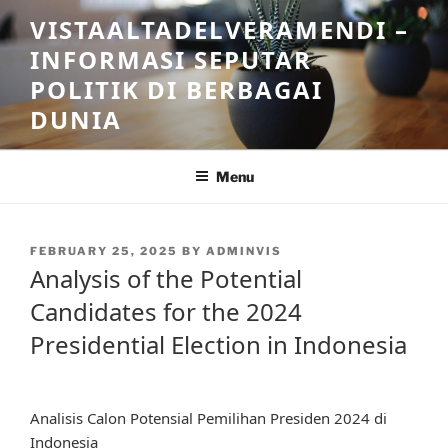
Skip
VISTAALTADELVERAMENDI –
to
INFORMASI SEPUTAR
content
POLITIK DI BERBAGAI
DUNIA
Menu
POSTED
FEBRUARY 25, 2025
BY
ADMINVIS
ON
Analysis of the Potential
Candidates for the 2024
Presidential Election in Indonesia
Analisis Calon Potensial Pemilihan Presiden 2024 di
Indonesia