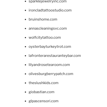
sparklejewelryinc.com
ironcladtattoostudio.com
bruinshome.com
annascleaningsvc.com
wolfcitytattoo.com
oysterbayturkeytrot.com
lafronterarestauranteybar.com
lilyandrosetearoom.com
olivesburgberrypatch.com
theslushkids.com
giobastian.com
glpascensori.com