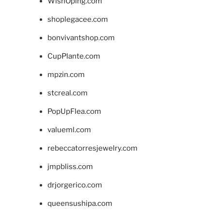
WishOping.com
shoplegacee.com
bonvivantshop.com
CupPlante.com
mpzin.com
stcreal.com
PopUpFlea.com
valueml.com
rebeccatorresjewelry.com
jmpbliss.com
drjorgerico.com
queensushipa.com