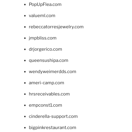
PopUpFlea.com
valueml.com
rebeccatorresjewelry.com
jmpbliss.com
drjorgerico.com
queensushipa.com
wendyweimerdds.com
ameri-camp.com
hrsreceivables.com
empconst1.com
cinderella-support.com
bigpinkrestaurant.com