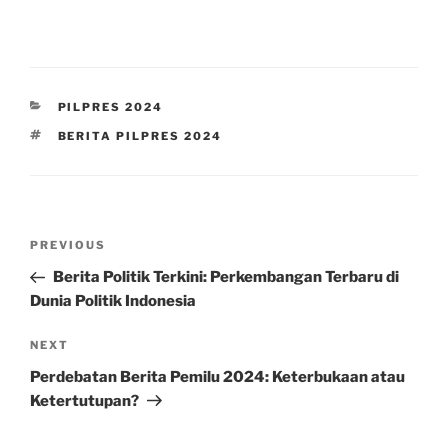
CATEGORIES
PILPRES 2024
TAGS
BERITA PILPRES 2024
Post
Previous
PREVIOUS
navigation
Post
Berita Politik Terkini: Perkembangan Terbaru di
Dunia Politik Indonesia
Next
NEXT
Post
Perdebatan Berita Pemilu 2024: Keterbukaan atau
Ketertutupan?