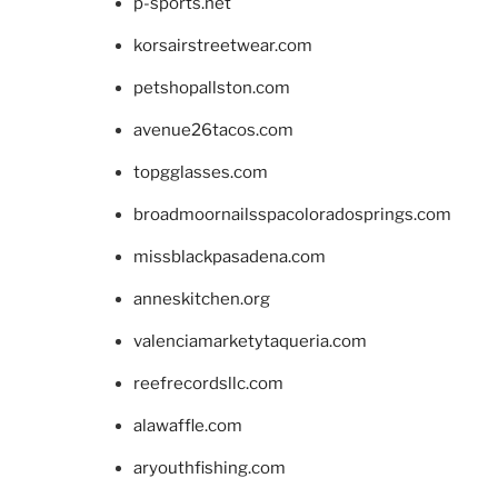
p-sports.net
korsairstreetwear.com
petshopallston.com
avenue26tacos.com
topgglasses.com
broadmoornailsspacoloradosprings.com
missblackpasadena.com
anneskitchen.org
valenciamarketytaqueria.com
reefrecordsllc.com
alawaffle.com
aryouthfishing.com