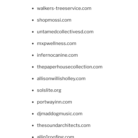
walkers-treeservice.com
shopmossi.com
untamedcollectivesd.com
mxpwellness.com
infernocanine.com
thepaperhousecollection.com
allisonwillisholley.com
solslite.org
portwayinn.com
djmaddogmusic.com
thesoundarchitects.com
allin1roofing.com