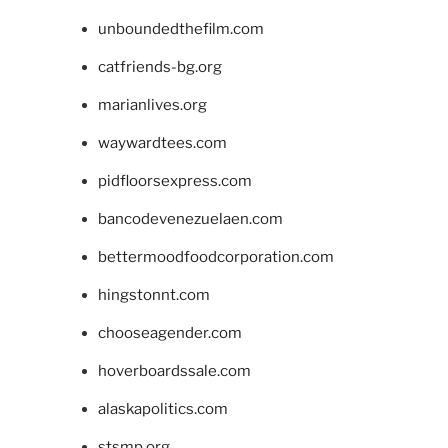
unboundedthefilm.com
catfriends-bg.org
marianlives.org
waywardtees.com
pidfloorsexpress.com
bancodevenezuelaen.com
bettermoodfoodcorporation.com
hingstonnt.com
chooseagender.com
hoverboardssale.com
alaskapolitics.com
stsmp.org