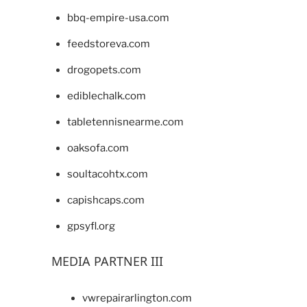
bbq-empire-usa.com
feedstoreva.com
drogopets.com
ediblechalk.com
tabletennisnearme.com
oaksofa.com
soultacohtx.com
capishcaps.com
gpsyfl.org
MEDIA PARTNER III
vwrepairarlington.com