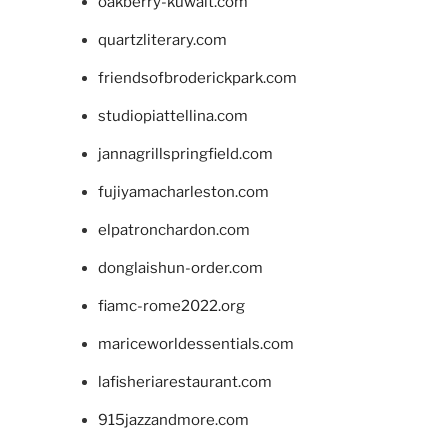
oakberry-kuwait.com
quartzliterary.com
friendsofbroderickpark.com
studiopiattellina.com
jannagrillspringfield.com
fujiyamacharleston.com
elpatronchardon.com
donglaishun-order.com
fiamc-rome2022.org
mariceworldessentials.com
lafisheriarestaurant.com
915jazzandmore.com