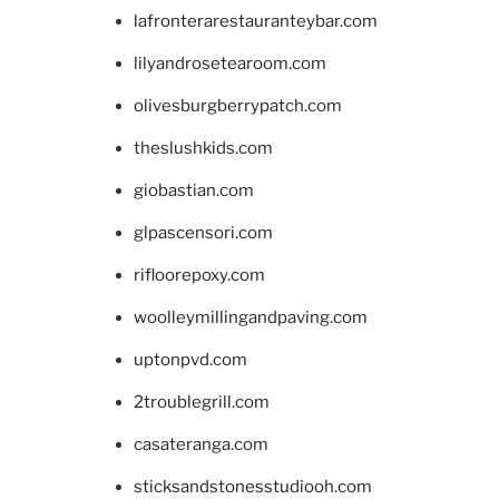
lafronterarestauranteybar.com
lilyandrosetearoom.com
olivesburgberrypatch.com
theslushkids.com
giobastian.com
glpascensori.com
rifloorepoxy.com
woolleymillingandpaving.com
uptonpvd.com
2troublegrill.com
casateranga.com
sticksandstonesstudiooh.com