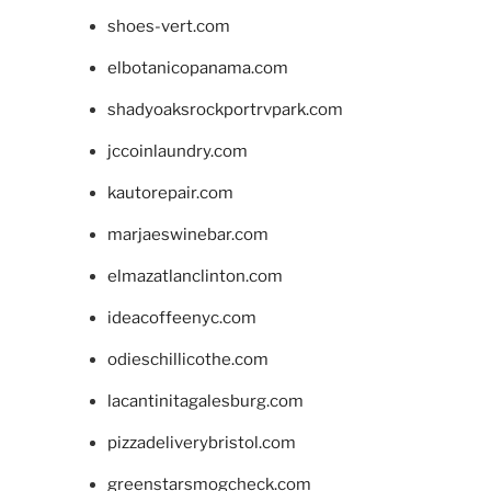
shoes-vert.com
elbotanicopanama.com
shadyoaksrockportrvpark.com
jccoinlaundry.com
kautorepair.com
marjaeswinebar.com
elmazatlanclinton.com
ideacoffeenyc.com
odieschillicothe.com
lacantinitagalesburg.com
pizzadeliverybristol.com
greenstarsmogcheck.com