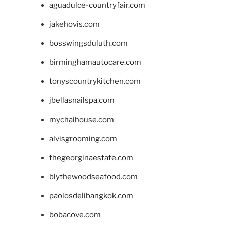
aguadulce-countryfair.com
jakehovis.com
bosswingsduluth.com
birminghamautocare.com
tonyscountrykitchen.com
jbellasnailspa.com
mychaihouse.com
alvisgrooming.com
thegeorginaestate.com
blythewoodseafood.com
paolosdelibangkok.com
bobacove.com