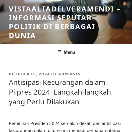
Skip
VISTAALTADELVERAMENDI –
to
INFORMASI SEPUTAR
content
POLITIK DI BERBAGAI
DUNIA
Menu
POSTED
OCTOBER 19, 2024
BY
ADMINVIS
ON
Antisipasi Kecurangan dalam
Pilpres 2024: Langkah-langkah
yang Perlu Dilakukan
Pemilihan Presiden 2024 semakin dekat, dan antisipasi
kecurangan dalam pilpres ini menjadi perhatian utama